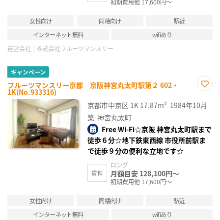
初期費用他 17,600円～
女性向け
同棲向け
駅近
インターネット無料
wifiあり
運営会社：
株式会社フルーツマンスリー
キャンペーン
フルーツマンスリー京都 京阪神宮丸太町駅第２ 602・
1K(No.933316)
お気
に入
京都市中京区
1K
17.87m²
1984年10月
り登
録
築
神宮丸太町
Free Wi-Fi☆京阪 神宮丸太町駅まで
徒歩６分☆地下鉄東西線 市役所前駅ま
で徒歩９分の便利な立地です☆
ロング
月額目安 128,100円～
賃料
初期費用他 17,600円～
女性向け
同棲向け
駅近
インターネット無料
wifiあり