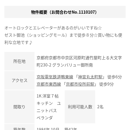
物件概要（お問合わせNo.1110107）
オートロックとエレベーターがあるのがいいですね☆
ゼスト御池（ショッピングモール）まで徒歩８分☆買い物にも便
利な立地です♪
京都府京都市中京区河原町通竹屋町上る大文字
所在地
町230-2 グランバリュー御所南
京阪電気鉄道鴨東線
「
神宮丸太町駅
」 徒歩6分
アクセス
京都市東西線
「
京都市役所前駅
」 徒歩9分
1K 洋室７帖
キッチン ユ
間取り
利用可能人数
2名
ニットバス
ベランダ
築年数
1984年 10月 築42年