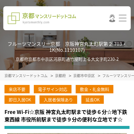
フルーツマンスリー京都 京阪神宮丸太町駅第２ 703・
1K(No.1110107)
京都府京都市中京区河原町通竹屋町上る大文字町230-2
京都マンスリードットコム
京都府
京都市中京区
フルーツマンスリ
来店不要
電子サイン対応
敷金・礼金無料
即日入居OK
入居者保険あり
延長OK
Free Wi-Fi☆京阪 神宮丸太町駅まで徒歩６分☆地下鉄
東西線 市役所前駅まで徒歩９分の便利な立地です☆