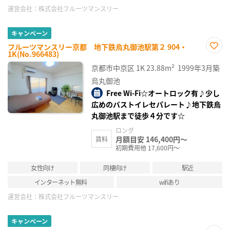
運営会社：
株式会社フルーツマンスリー
キャンペーン
フルーツマンスリー京都 地下鉄烏丸御池駅第２ 904・
1K(No.966483)
お気
に入
京都市中京区
1K
23.88m²
1999年3月築
り登
録
烏丸御池
Free Wi-Fi☆オートロック有♪少し
広めのバストイレセパレート♪地下鉄烏
丸御池駅まで徒歩４分です☆
ロング
月額目安 146,400円～
賃料
初期費用他 17,600円～
女性向け
同棲向け
駅近
インターネット無料
wifiあり
運営会社：
株式会社フルーツマンスリー
キャンペーン