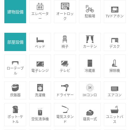
建物設備
エレベータ
オートロッ
駐輪場
TVドアホン
ー
ク
部屋設備
ベッド
椅子
カーテン
デスク
ローテーブ
電子レンジ
テレビ
冷蔵庫
掃除機
ル
炊飯器
洗濯機
ドライヤー
IHコンロ
エアコン
ポット･ケ
電気スタン
ユニットバ
空気清浄機
寝具一式
トル
ド
ス