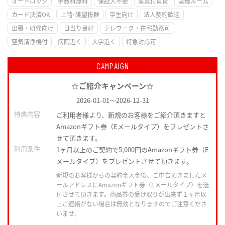
オートロック
手数料無料
保証人不要
家具付賃貸
禁煙ルーム
カード決済OK
上階･眺望抜群
学生向け
法人契約歓迎
出張・研修向け
日当り良好
テレワーク・在宅勤務可
空気清浄機付
病院近く
大学近く
特急対応可
CAMPAIGN
☆ご紹介キャンペーン☆
2026-01-01
～
2026-12-31
特典内容
ご利用者様より、新規のお客様をご紹介頂きますと
Amazonギフト券（Eメールタイプ）をプレゼントさ
せて頂きます。
利用条件
1ヶ月以上のご契約で5,000円のAmazonギフト券（E
メールタイプ）をプレゼントさせて頂きます。
新規のお客様からの契約金入金後、ご申告頂きましたメ
ールアドレスにAmazonギフト券（Eメールタイプ）を送
付させて頂きます。商品券の受け取りが出来ず１ヶ月以
上ご連絡がない場合は無効となりますのでご注意くださ
いませ。