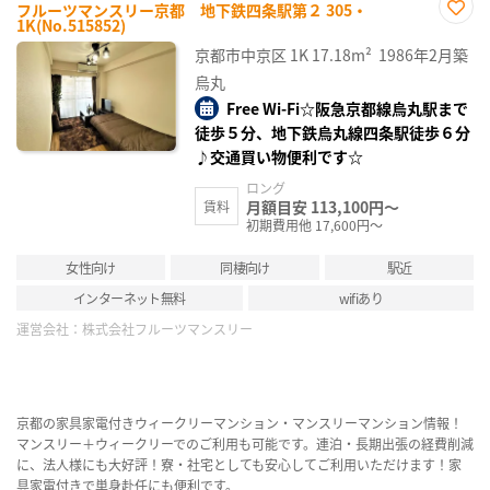
フルーツマンスリー京都 地下鉄四条駅第２ 305・
1K(No.515852)
お気
に入
京都市中京区
1K
17.18m²
1986年2月築
り登
録
烏丸
Free Wi-Fi☆阪急京都線烏丸駅まで
徒歩５分、地下鉄烏丸線四条駅徒歩６分
♪交通買い物便利です☆
ロング
月額目安 113,100円～
賃料
初期費用他 17,600円～
女性向け
同棲向け
駅近
インターネット無料
wifiあり
運営会社：
株式会社フルーツマンスリー
京都の家具家電付きウィークリーマンション・マンスリーマンション情報！
マンスリー＋ウィークリーでのご利用も可能です。連泊・長期出張の経費削減
に、法人様にも大好評！寮・社宅としても安心してご利用いただけます！家
具家電付きで単身赴任にも便利です。