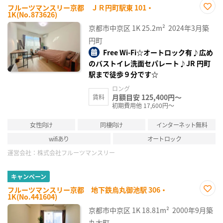
フルーツマンスリー京都 ＪＲ円町駅東 101・
1K(No.873626)
お気
に入
京都市中京区
1K
25.2m²
2024年3月築
り登
録
円町
Free Wi-Fi☆オートロック有♪広め
のバストイレ洗面セパレート♪JR 円町
駅まで徒歩９分です☆
ロング
月額目安 125,400円～
賃料
初期費用他 17,600円～
女性向け
同棲向け
インターネット無料
wifiあり
オートロック
運営会社：
株式会社フルーツマンスリー
キャンペーン
フルーツマンスリー京都 地下鉄烏丸御池駅 306・
1K(No.441604)
お気
に入
京都市中京区
1K
18.81m²
2000年9月築
り登
録
丸太町