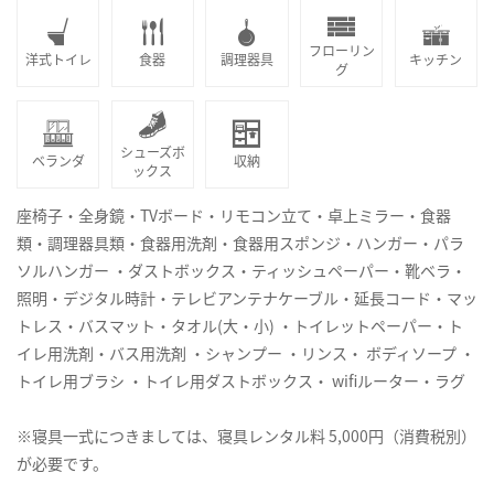
フローリン
洋式トイレ
食器
調理器具
キッチン
グ
シューズボ
ベランダ
収納
ックス
座椅子・全身鏡・TVボード・リモコン立て・卓上ミラー・食器
類・調理器具類・食器用洗剤・食器用スポンジ・ハンガー・パラ
ソルハンガー ・ダストボックス・ティッシュペーパー・靴ベラ・
照明・デジタル時計・テレビアンテナケーブル・延長コード・マッ
トレス・バスマット・タオル(大・小) ・トイレットペーパー・ト
イレ用洗剤・バス用洗剤 ・シャンプー ・リンス・ ボディソープ ・
トイレ用ブラシ ・トイレ用ダストボックス・ wifiルーター・ラグ
※寝具一式につきましては、寝具レンタル料 5,000円（消費税別）
が必要です。