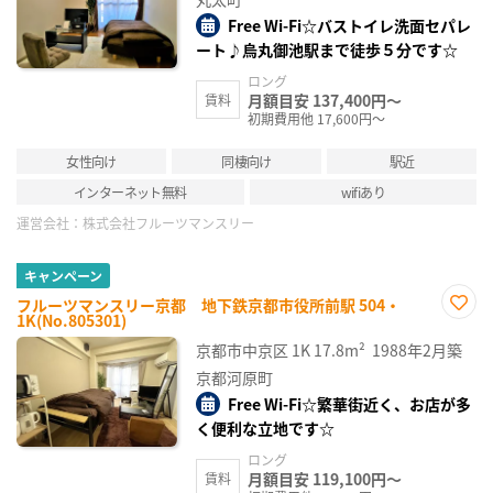
Free Wi-Fi☆バストイレ洗面セパレ
ート♪烏丸御池駅まで徒歩５分です☆
ロング
月額目安 137,400円～
賃料
初期費用他 17,600円～
女性向け
同棲向け
駅近
インターネット無料
wifiあり
運営会社：
株式会社フルーツマンスリー
キャンペーン
フルーツマンスリー京都 地下鉄京都市役所前駅 504・
1K(No.805301)
お気
に入
京都市中京区
1K
17.8m²
1988年2月築
り登
録
京都河原町
Free Wi-Fi☆繁華街近く、お店が多
く便利な立地です☆
ロング
月額目安 119,100円～
賃料