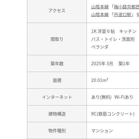
山陰本線
「
梅小路京都
アクセス
山陰本線
「
丹波口駅
」 
1K 洋室６帖 キッチ
間取り
バス・トイレ・洗面別
ベランダ
築年数
2025年 3月 築1年
面積
20.01m²
インターネット
あり(無料) Wi-Fiあり
建物構造
RC(鉄筋コンクリート)
物件種別
マンション