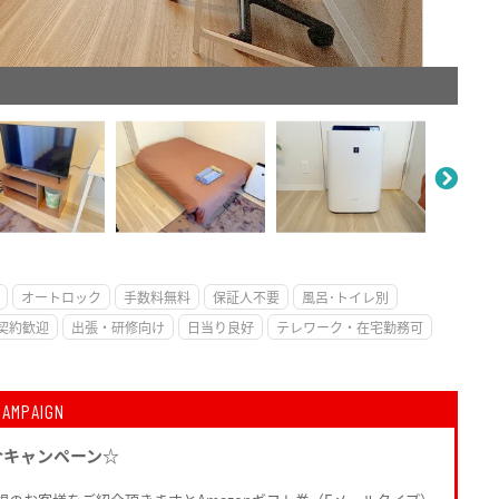
。
オートロック
手数料無料
保証人不要
風呂･トイレ別
契約歓迎
出張・研修向け
日当り良好
テレワーク・在宅勤務可
CAMPAIGN
介キャンペーン☆