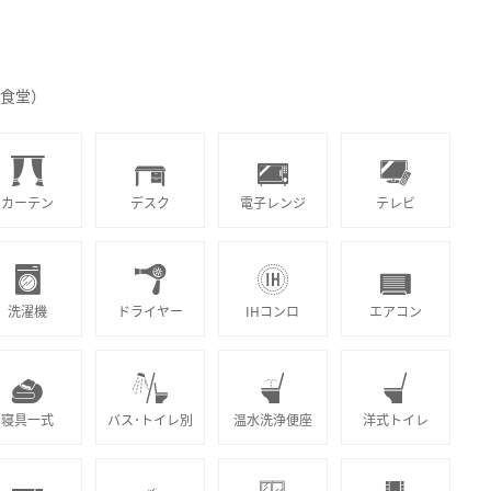
（食堂）
カーテン
デスク
電子レンジ
テレビ
洗濯機
ドライヤー
IHコンロ
エアコン
寝具一式
バス･トイレ別
温水洗浄便座
洋式トイレ