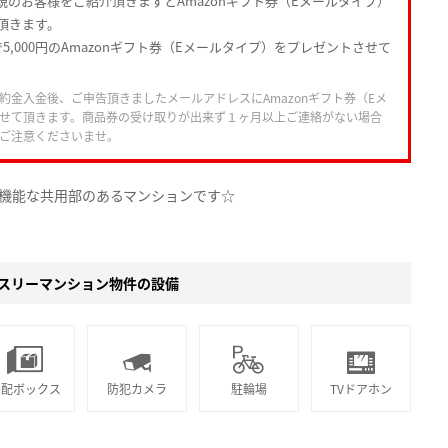
規のお客様をご紹介頂きますとAmazonギフト券（Eメールタイプ）
頂きます。
5,000円のAmazonギフト券（Eメールタイプ）をプレゼントさせて
約金入金後、ご申告頂きましたメールアドレスにAmazonギフト券（Eメ
せて頂きます。商品券の受け取りが出来ず１ヶ月以上ご連絡がない場合
ご注意くださいませ。
機能な共用部のあるマンションです☆
スリーマンション物件の設備
宅配ボックス
防犯カメラ
駐輪場
TVドアホン