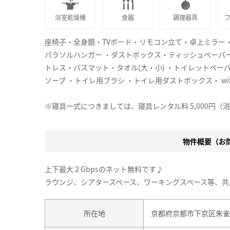
浴室乾燥機
食器
調理器具
座椅子・全身鏡・TVボード・リモコン立て・卓上ミラー
パラソルハンガー ・ダストボックス・ティッシュペーパ
トレス・バスマット・タオル(大・小) ・トイレットペー
ソープ ・トイレ用ブラシ ・トイレ用ダストボックス・ wi
※寝具一式につきましては、寝具レンタル料 5,000円（
物件概要（お問合
上下最大２Gbpsのネット無料です♪
ラウンジ、シアタースペース、ワーキングスペース等、共
所在地
京都府京都市下京区朱雀北