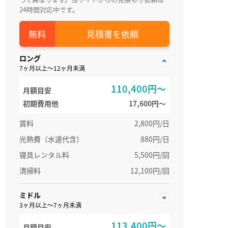
24時間対応中です。
見積書を依頼
ロング
7ヶ月以上～12ヶ月未満
110,400円～
月額目安
初期費用他
17,600円〜
賃料
2,800円/日
光熱費（水道代含）
880円/日
寝具レンタル料
5,500円/回
清掃料
12,100円/回
ミドル
3ヶ月以上～7ヶ月未満
113,400円～
月額目安