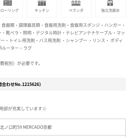
フローリング
キッチン
ベランダ
独立洗面台
・食器類・調理器具類・食器用洗剤・食器用スポンジ・ハンガー・
ー・靴ベラ・照明・デジタル時計・テレビアンテナケーブル・マッ
パー・トイレ用洗剤・バス用洗剤 ・シャンプー ・リンス・ ボディ
fiルーター・ラグ
消費税別）が必要です。
わせNo.1215626）
用部が充実しています☆
ノ口町59 MERCADO京都