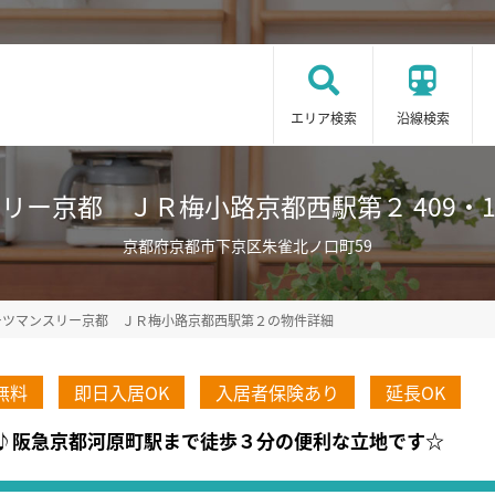
エリア検索
沿線検索
ー京都 ＪＲ梅小路京都西駅第２ 409・1K(No
京都府京都市下京区朱雀北ノ口町59
ーツマンスリー京都 ＪＲ梅小路京都西駅第２の物件詳細
無料
即日入居OK
入居者保険あり
延長OK
レート♪阪急京都河原町駅まで徒歩３分の便利な立地です☆