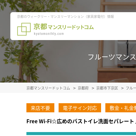
京都のウィークリー・マンスリーマンション（家具家電付）情報
フルーツマンスリ
京都マンスリードットコム
京都府
京都市下京区
フル
来店不要
電子サイン対応
敷金・礼金
Free Wi-Fi☆広めのバストイレ洗面セパ