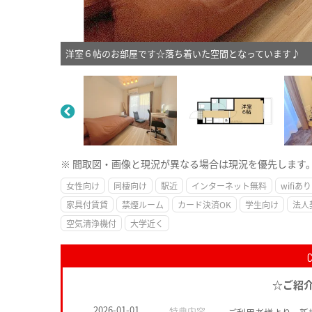
洋室６帖のお部屋です☆落ち着いた空間となっています♪
※ 間取図・画像と現況が異なる場合は現況を優先します
女性向け
同棲向け
駅近
インターネット無料
wifiあり
家具付賃貸
禁煙ルーム
カード決済OK
学生向け
法人
空気清浄機付
大学近く
☆ご紹
2026-01-01
特典内容