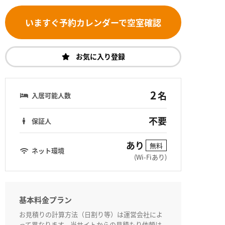
いますぐ予約カレンダーで空室確認
お気に入り登録
2
名
入居可能人数
不要
保証人
あり
無料
ネット環境
(Wi-Fiあり)
基本料金プラン
お見積りの計算方法（日割り等）は運営会社によ
って異なります。当サイトからの見積もり依頼は