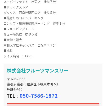
スーパーマツモト 桂東店 徒歩７分
■ドラッグストア
ダックス 西京桂駅西口店 徒歩５分
■最寄りのコインパーキング
コンセプト川島玉頭町パーキング 徒歩１分
■ショッピングモール
ミュー阪急桂 徒歩５分
■大学・短大
京都大学桂キャンパス 自転車１１分
■病院
シミズ病院 1.4ｋｍ
株式会社フルーツマンスリー
〒 606-0863
京都府京都市左京区下鴨東本町7-2
免許番号：
050-7586-1872
TEL：