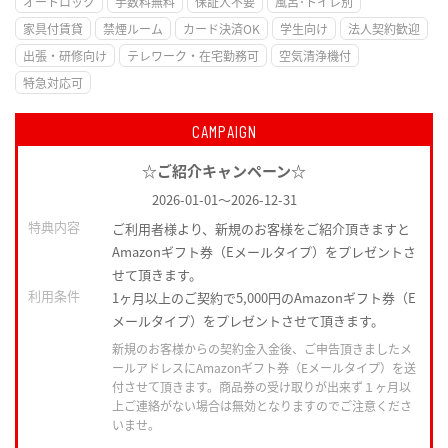
オートロック
手数料無料
保証人不要
風呂･トイレ別
家具付賃貸
禁煙ルーム
カード決済OK
学生向け
法人契約歓迎
出張・研修向け
テレワーク・在宅勤務可
空気清浄機付
特急対応可
CAMPAIGN
☆ご紹介キャンペーン☆
2026-01-01
～
2026-12-31
特典内容
ご利用者様より、新規のお客様をご紹介頂きますと
Amazonギフト券（Eメールタイプ）をプレゼントさ
せて頂きます。
利用条件
1ヶ月以上のご契約で5,000円のAmazonギフト券（E
メールタイプ）をプレゼントさせて頂きます。
新規のお客様からの契約金入金後、ご申告頂きましたメ
ールアドレスにAmazonギフト券（Eメールタイプ）を送
付させて頂きます。商品券の受け取りが出来ず１ヶ月以
上ご連絡がない場合は無効となりますのでご注意くださ
いませ。