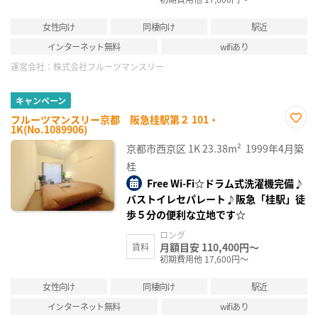
女性向け
同棲向け
駅近
インターネット無料
wifiあり
運営会社：
株式会社フルーツマンスリー
キャンペーン
フルーツマンスリー京都 阪急桂駅第２ 101・
1K(No.1089906)
お気
に入
京都市西京区
1K
23.38m²
1999年4月築
り登
録
桂
Free Wi-Fi☆ドラム式洗濯機完備♪
バストイレセパレート♪阪急「桂駅」徒
歩５分の便利な立地です☆
ロング
月額目安 110,400円～
賃料
初期費用他 17,600円～
女性向け
同棲向け
駅近
インターネット無料
wifiあり