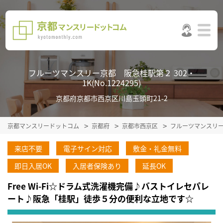
フルーツマンスリー京都 阪急桂駅第２ 302・
1K(No.1224295)
京都府京都市西京区川島玉頭町21-2
京都マンスリードットコム
京都府
京都市西京区
フルーツマンスリ
来店不要
電子サイン対応
敷金・礼金無料
即日入居OK
入居者保険あり
延長OK
Free Wi-Fi☆ドラム式洗濯機完備♪バストイレセパレ
ート♪阪急「桂駅」徒歩５分の便利な立地です☆