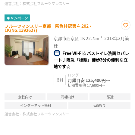
運営会社：
株式会社フルーツマンスリー
キャンペーン
フルーツマンスリー京都 阪急桂駅第４ 202・
1K(No.1392627)
お気
に入
京都市西京区
1K
22.75m²
2013年3月築
り登
録
桂
Free Wi-Fi☆バストイレ洗面セパレ
ート♪阪急「桂駅」徒歩3分の便利な立
地です☆
ロング
月額目安 125,400円～
賃料
初期費用他 17,600円～
女性向け
同棲向け
駅近
インターネット無料
wifiあり
運営会社：
株式会社フルーツマンスリー