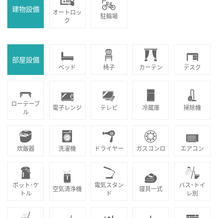
建物設備
オートロッ
駐輪場
ク
部屋設備
ベッド
椅子
カーテン
デスク
ローテーブ
電子レンジ
テレビ
冷蔵庫
掃除機
ル
炊飯器
洗濯機
ドライヤー
ガスコンロ
エアコン
ポット･ケ
電気スタン
バス･トイ
空気清浄機
寝具一式
トル
ド
レ別