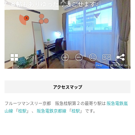
アクセスマップ
フルーツマンスリー京都 阪急桂駅第２の最寄り駅は
阪急電鉄嵐
山線
「
桂駅
」 、
阪急電鉄京都線
「
桂駅
」 です。