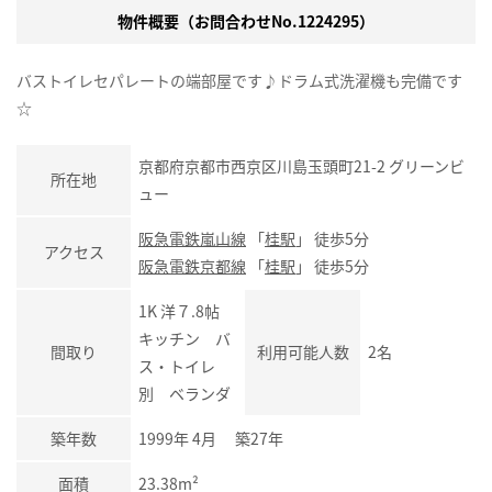
物件概要（お問合わせNo.1224295）
バストイレセパレートの端部屋です♪ドラム式洗濯機も完備です
☆
京都府京都市西京区川島玉頭町21-2 グリーンビ
所在地
ュー
阪急電鉄嵐山線
「
桂駅
」 徒歩5分
アクセス
阪急電鉄京都線
「
桂駅
」 徒歩5分
1K 洋７.8帖
キッチン バ
間取り
利用可能人数
2名
ス・トイレ
別 ベランダ
築年数
1999年 4月 築27年
面積
23.38m²