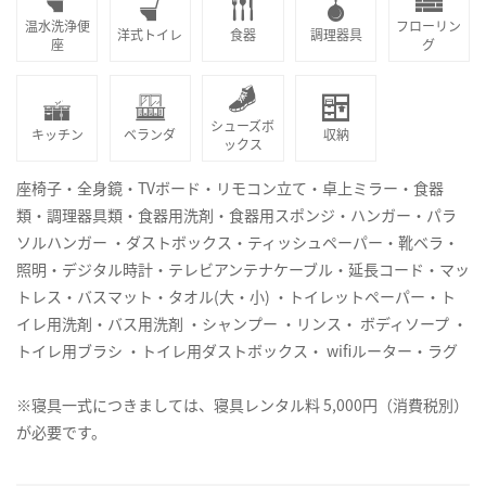
温水洗浄便
フローリン
洋式トイレ
食器
調理器具
座
グ
シューズボ
キッチン
ベランダ
収納
ックス
座椅子・全身鏡・TVボード・リモコン立て・卓上ミラー・食器
類・調理器具類・食器用洗剤・食器用スポンジ・ハンガー・パラ
ソルハンガー ・ダストボックス・ティッシュペーパー・靴ベラ・
照明・デジタル時計・テレビアンテナケーブル・延長コード・マッ
トレス・バスマット・タオル(大・小) ・トイレットペーパー・ト
イレ用洗剤・バス用洗剤 ・シャンプー ・リンス・ ボディソープ ・
トイレ用ブラシ ・トイレ用ダストボックス・ wifiルーター・ラグ
※寝具一式につきましては、寝具レンタル料 5,000円（消費税別）
が必要です。