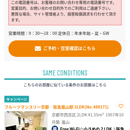
この電話番号は、お客様のお問い合わせ専用の電話番号です。
営業目的、お問い合わせ目的外でのご利用はご遠慮下さい。
悪質な場合、サイト管理者より、損害賠償請求を行わせて頂き
ます。
営業時間：9：30～18：00 定休日：年末年始・盆・GW
ご予約・空室確認はこちら
SAME CONDITIONS
こちらのお部屋に似ている条件のお部屋はこちら
キャンペーン
フルーツマンスリー京都 阪急嵐山駅 2LDK(No.489171)
お気
京都市西京区
2LDK
41.55m²
1967年10
に入
り登
月築
嵐山
録
Free Wi-Fi☆小さめの２LDK♪阪急