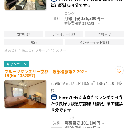
嵐山駅徒歩４分です☆
ロング
月額目安 135,300円～
賃料
初期費用他 23,650円～
女性向け
ファミリー向け
同棲向け
駅近
インターネット無料
運営会社：
株式会社フルーツマンスリー
キャンペーン
フルーツマンスリー京都 阪急桂駅第３ 302・
1R(No.1382097)
お気
に入
京都市西京区
1R
18.9m²
1987年10月築
り登
録
桂
Free Wi-Fi☆南向きベランダで日当
たり良好♪阪急京都線「桂駅」まで徒歩
６分です☆
ロング
月額目安 101,100円～
賃料
初期費用他 17,600円～