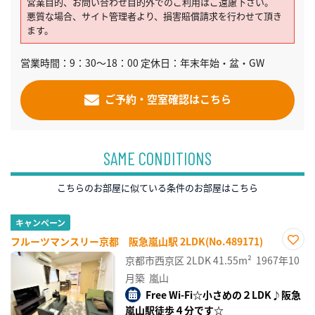
営業目的、お問い合わせ目的外でのご利用はご遠慮下さい。
悪質な場合、サイト管理者より、損害賠償請求を行わせて頂き
ます。
営業時間：9：30～18：00 定休日：年末年始・盆・GW
ご予約・空室確認はこちら
SAME CONDITIONS
こちらのお部屋に似ている条件のお部屋はこちら
キャンペーン
フルーツマンスリー京都 阪急嵐山駅 2LDK(No.489171)
お気
京都市西京区
2LDK
41.55m²
1967年10
に入
り登
月築
嵐山
録
Free Wi-Fi☆小さめの２LDK♪阪急
嵐山駅徒歩４分です☆