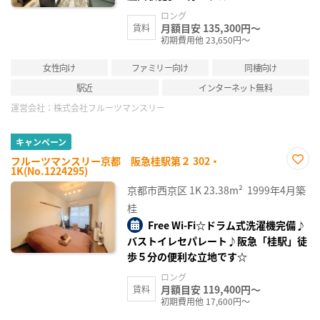
ロング
月額目安 135,300円～
賃料
初期費用他 23,650円～
女性向け
ファミリー向け
同棲向け
駅近
インターネット無料
運営会社：
株式会社フルーツマンスリー
キャンペーン
フルーツマンスリー京都 阪急桂駅第２ 302・
1K(No.1224295)
お気
に入
京都市西京区
1K
23.38m²
1999年4月築
り登
録
桂
Free Wi-Fi☆ドラム式洗濯機完備♪
バストイレセパレート♪阪急「桂駅」徒
歩５分の便利な立地です☆
ロング
月額目安 119,400円～
賃料
初期費用他 17,600円～