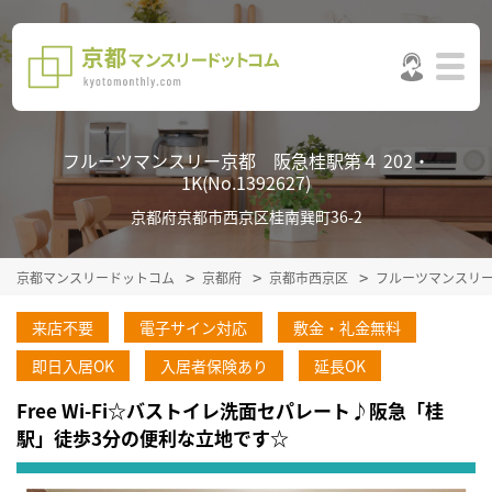
フルーツマンスリー京都 阪急桂駅第４ 202・
1K(No.1392627)
京都府京都市西京区桂南巽町36-2
京都マンスリードットコム
京都府
京都市西京区
フルーツマンスリ
来店不要
電子サイン対応
敷金・礼金無料
即日入居OK
入居者保険あり
延長OK
Free Wi-Fi☆バストイレ洗面セパレート♪阪急「桂
駅」徒歩3分の便利な立地です☆