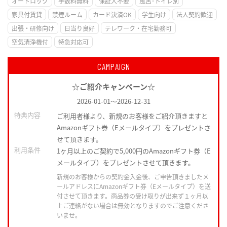
オートロック
手数料無料
保証人不要
風呂･トイレ別
家具付賃貸
禁煙ルーム
カード決済OK
学生向け
法人契約歓迎
出張・研修向け
日当り良好
テレワーク・在宅勤務可
空気清浄機付
特急対応可
CAMPAIGN
☆ご紹介キャンペーン☆
2026-01-01
～
2026-12-31
特典内容
ご利用者様より、新規のお客様をご紹介頂きますと
Amazonギフト券（Eメールタイプ）をプレゼントさ
せて頂きます。
利用条件
1ヶ月以上のご契約で5,000円のAmazonギフト券（E
メールタイプ）をプレゼントさせて頂きます。
新規のお客様からの契約金入金後、ご申告頂きましたメ
ールアドレスにAmazonギフト券（Eメールタイプ）を送
付させて頂きます。商品券の受け取りが出来ず１ヶ月以
上ご連絡がない場合は無効となりますのでご注意くださ
いませ。