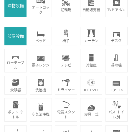
建物設備
オートロッ
駐輪場
自動販売機
TVドアホン
ク
部屋設備
ベッド
椅子
カーテン
デスク
ローテーブ
電子レンジ
テレビ
冷蔵庫
掃除機
ル
炊飯器
洗濯機
ドライヤー
IHコンロ
エアコン
ポット･ケ
電気スタン
バス･トイ
空気清浄機
寝具一式
トル
ド
レ別