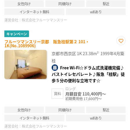
女性向け
同棲向け
駅近
インターネット無料
wifiあり
運営会社：
株式会社フルーツマンスリー
キャンペーン
フルーツマンスリー京都 阪急桂駅第２ 101・
1K(No.1089906)
お気
に入
京都市西京区
1K
23.38m²
1999年4月築
り登
録
桂
Free Wi-Fi☆ドラム式洗濯機完備♪
バストイレセパレート♪阪急「桂駅」徒
歩５分の便利な立地です☆
ロング
月額目安 110,400円～
賃料
初期費用他 17,600円～
女性向け
同棲向け
駅近
インターネット無料
wifiあり
運営会社：
株式会社フルーツマンスリー