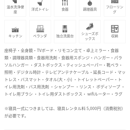
温水洗浄便
フローリン
洋式トイレ
食器
調理器具
座
グ
シューズボ
キッチン
ベランダ
独立洗面台
収納
ックス
座椅子・全身鏡・TVボード・リモコン立て・卓上ミラー・食器
類・調理器具類・食器用洗剤・食器用スポンジ・ハンガー・パラ
ソルハンガー ・ダストボックス・ティッシュペーパー・靴ベラ・
照明・デジタル時計・テレビアンテナケーブル・延長コード・マッ
トレス・バスマット・タオル(大・小) ・トイレットペーパー・ト
イレ用洗剤・バス用洗剤 ・シャンプー ・リンス・ ボディソープ ・
トイレ用ブラシ ・トイレ用ダストボックス・ wifiルーター・ラグ
※寝具一式につきましては、寝具レンタル料 5,000円（消費税別）
が必要です。