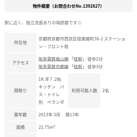
物件概要（お問合わせNo.1392627）
駅に近く、独立洗面ありの端部屋です☆
京都府京都市西京区桂南巽町36-2 ステーショ
所在地
ン・フロント桂
阪急電鉄嵐山線
「
桂駅
」 徒歩2分
アクセス
阪急電鉄京都線
「
桂駅
」 徒歩3分
1K 洋７.2帖
キッチン バ
間取り
利用可能人数
2名
ス・トイレ
別 ベランダ
築年数
2013年 3月 築13年
面積
22.75m²