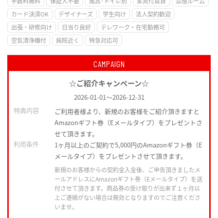
手数料無料
保証人不要
風呂･トイレ別
家具付賃貸
禁煙ルーム
カード決済OK
デザイナーズ
学生向け
法人契約歓迎
出張・研修向け
日当り良好
テレワーク・在宅勤務可
空気清浄機付
病院近く
特急対応可
CAMPAIGN
☆ご紹介キャンペーン☆
2026-01-01
～
2026-12-31
特典内容
ご利用者様より、新規のお客様をご紹介頂きますと
Amazonギフト券（Eメールタイプ）をプレゼントさ
せて頂きます。
利用条件
1ヶ月以上のご契約で5,000円のAmazonギフト券（E
メールタイプ）をプレゼントさせて頂きます。
新規のお客様からの契約金入金後、ご申告頂きましたメ
ールアドレスにAmazonギフト券（Eメールタイプ）を送
付させて頂きます。商品券の受け取りが出来ず１ヶ月以
上ご連絡がない場合は無効となりますのでご注意くださ
いませ。