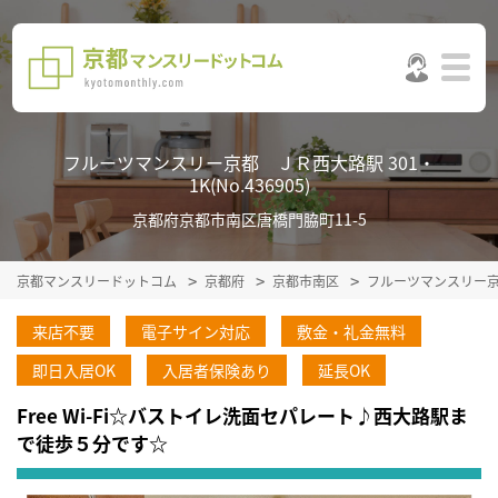
フルーツマンスリー京都 ＪＲ西大路駅 301・
1K(No.436905)
京都府京都市南区唐橋門脇町11-5
京都マンスリードットコム
京都府
京都市南区
フルーツマンスリー
来店不要
電子サイン対応
敷金・礼金無料
即日入居OK
入居者保険あり
延長OK
Free Wi-Fi☆バストイレ洗面セパレート♪西大路駅ま
で徒歩５分です☆