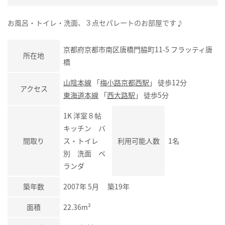
お風呂・トイレ・洗面、３点セパレートのお部屋です♪
京都府京都市南区唐橋門脇町11-5 フラッティ唐
所在地
橋
山陰本線
「
梅小路京都西駅
」 徒歩12分
アクセス
東海道本線
「
西大路駅
」 徒歩5分
1K 洋室８帖
キッチン バ
間取り
ス・トイレ
利用可能人数
1名
別 洗面 ベ
ランダ
築年数
2007年 5月 築19年
面積
22.36m²