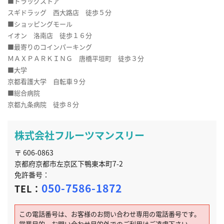
■ドラッグストア
スギドラッグ 西大路店 徒歩５分
■ショッピングモール
イオン 洛南店 徒歩１６分
■最寄りのコインパーキング
ＭＡＸＰＡＲＫＩＮＧ 唐橋平垣町 徒歩３分
■大学
京都看護大学 自転車９分
■総合病院
京都九条病院 徒歩８分
株式会社フルーツマンスリー
〒 606-0863
京都府京都市左京区下鴨東本町7-2
免許番号：
050-7586-1872
TEL：
この電話番号は、お客様のお問い合わせ専用の電話番号です。
営業目的、お問い合わせ目的外でのご利用はご遠慮下さい。