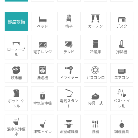
部屋設備
ベッド
椅子
カーテン
デスク
ローテーブ
電子レンジ
テレビ
冷蔵庫
掃除機
ル
炊飯器
洗濯機
ドライヤー
ガスコンロ
エアコン
ポット･ケ
電気スタン
バス･トイ
空気清浄機
寝具一式
トル
ド
レ別
温水洗浄便
洋式トイレ
浴室乾燥機
食器
調理器具
座