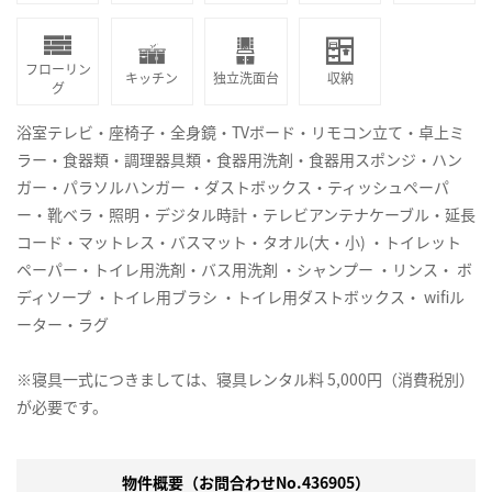
フローリン
キッチン
独立洗面台
収納
グ
浴室テレビ・座椅子・全身鏡・TVボード・リモコン立て・卓上ミ
ラー・食器類・調理器具類・食器用洗剤・食器用スポンジ・ハン
ガー・パラソルハンガー ・ダストボックス・ティッシュペーパ
ー・靴ベラ・照明・デジタル時計・テレビアンテナケーブル・延長
コード・マットレス・バスマット・タオル(大・小) ・トイレット
ペーパー・トイレ用洗剤・バス用洗剤 ・シャンプー ・リンス・ ボ
ディソープ ・トイレ用ブラシ ・トイレ用ダストボックス・ wifiル
ーター・ラグ
※寝具一式につきましては、寝具レンタル料 5,000円（消費税別）
が必要です。
物件概要（お問合わせNo.436905）