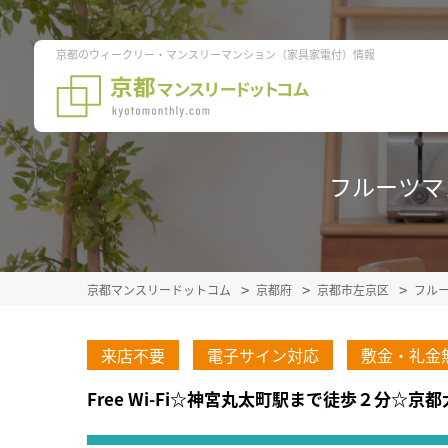
京都のウィークリー・マンスリーマンション（家具家電付）情報
フルーツマン
京都マンスリードットコム
京都府
京都市左京区
フル
来店不要
電子サイン対応
敷金・礼金
Free Wi-Fi☆神宮丸太町駅まで徒歩２分☆