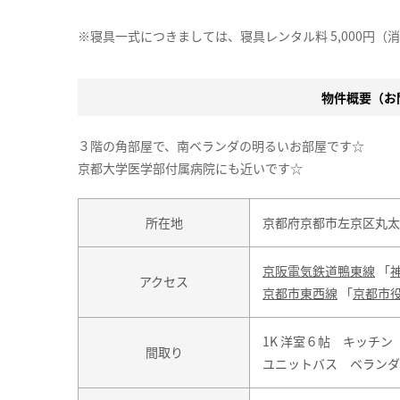
※寝具一式につきましては、寝具レンタル料 5,000円（
物件概要（お問
３階の角部屋で、南ベランダの明るいお部屋です☆
京都大学医学部付属病院にも近いです☆
所在地
京都府京都市左京区丸太
京阪電気鉄道鴨東線
「
アクセス
京都市東西線
「
京都市
1K 洋室６帖 キッチ
間取り
ユニットバス ベランダ