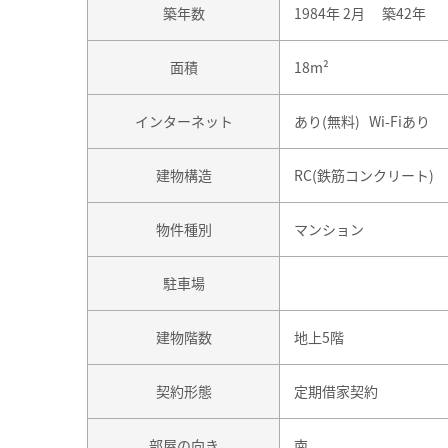
築年数
1984年 2月 築42年
面積
18m²
インターネット
あり(無料) Wi-Fiあり
建物構造
RC(鉄筋コンクリート)
物件種別
マンション
駐車場
建物階数
地上5階
契約形態
定期借家契約
部屋の向き
南