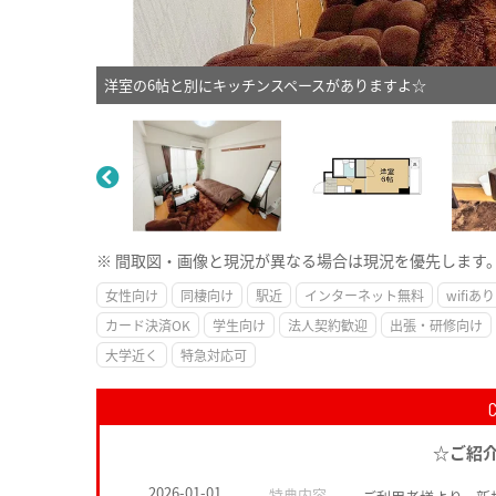
洋室の6帖と別にキッチンスペースがありますよ☆
※ 間取図・画像と現況が異なる場合は現況を優先します
女性向け
同棲向け
駅近
インターネット無料
wifiあり
カード決済OK
学生向け
法人契約歓迎
出張・研修向け
大学近く
特急対応可
☆ご紹
2026-01-01
特典内容