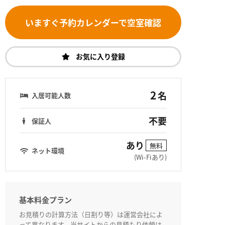
いますぐ予約カレンダーで空室確認
お気に入り登録
2
名
入居可能人数
不要
保証人
あり
無料
ネット環境
(Wi-Fiあり)
基本料金プラン
お見積りの計算方法（日割り等）は運営会社によ
って異なります。当サイトからの見積もり依頼は