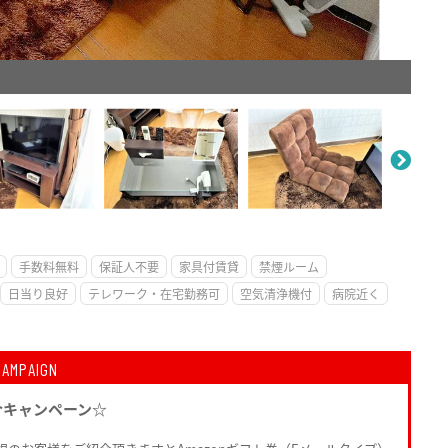
。
手数料無料
保証人不要
家具付賃貸
禁煙ルーム
日当り良好
テレワーク・在宅勤務可
空気清浄機付
病院近く
CAMPAIGN
介キャンペーン☆