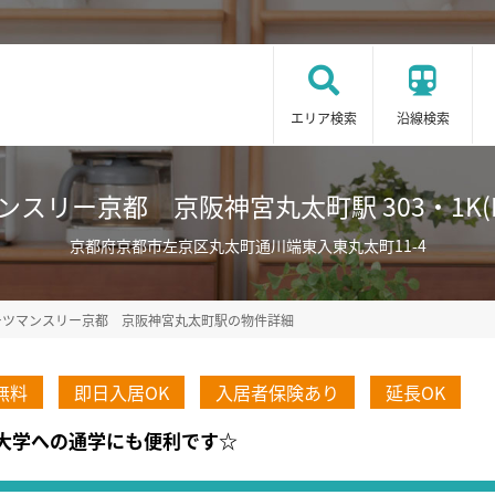
エリア検索
沿線検索
スリー京都 京阪神宮丸太町駅 303・1K(No.
京都府京都市左京区丸太町通川端東入東丸太町11-4
ーツマンスリー京都 京阪神宮丸太町駅の物件詳細
無料
即日入居OK
入居者保険あり
延長OK
京都大学への通学にも便利です☆