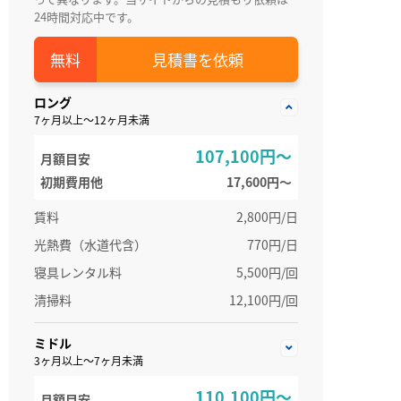
24時間対応中です。
見積書を依頼
ロング
7ヶ月以上～12ヶ月未満
107,100円～
月額目安
初期費用他
17,600円〜
賃料
2,800円/日
光熱費（水道代含）
770円/日
寝具レンタル料
5,500円/回
清掃料
12,100円/回
ミドル
3ヶ月以上～7ヶ月未満
110,100円～
月額目安