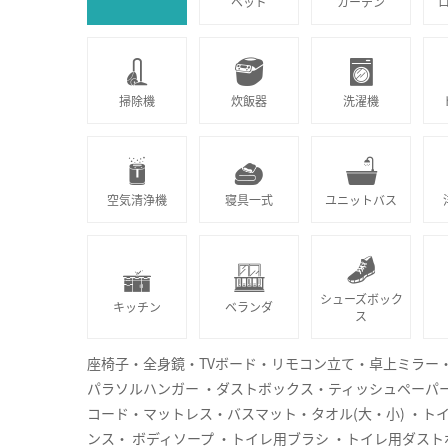
ベッド
カーテン
掃除機
炊飯器
洗濯機
空気清浄機
寝具一式
ユニットバス
シューズボック
キッチン
ベランダ
ス
座椅子・全身鏡・TVボード・リモコン立て・卓上ミラー
パラソルハンガー ・ダストボックス・ティッシュペーパ
コード・マットレス・バスマット・タオル(大・小) ・ト
ンス・ ボディソープ ・トイレ用ブラシ ・トイレ用ダストボ