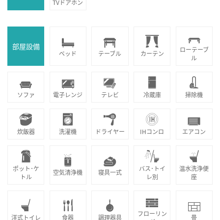
TVドアホン
部屋設備
ローテーブ
ベッド
テーブル
カーテン
ル
ソファ
電子レンジ
テレビ
冷蔵庫
掃除機
炊飯器
洗濯機
ドライヤー
IHコンロ
エアコン
ポット･ケ
バス･トイ
温水洗浄便
空気清浄機
寝具一式
トル
レ別
座
フローリン
洋式トイレ
食器
調理器具
畳