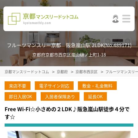
フルーツマンスリー京都 阪急嵐山駅 2LDK(No.489171)
京都府京都市西京区嵐山樋ノ上町1-18
京都マンスリードットコム
京都府
京都市西京区
フルーツマンスリ
来店不要
電子サイン対応
敷金・礼金無料
即日入居OK
入居者保険あり
延長OK
Free Wi-Fi☆小さめの２LDK♪阪急嵐山駅徒歩４分で
す☆