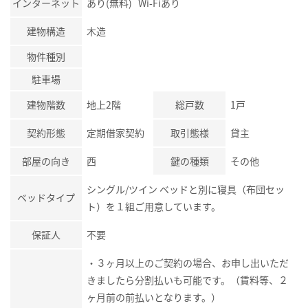
インターネット
あり(無料) Wi-Fiあり
建物構造
木造
物件種別
駐車場
建物階数
地上2階
総戸数
1戸
契約形態
定期借家契約
取引態様
貸主
部屋の向き
西
鍵の種類
その他
シングル/ツイン ベッドと別に寝具（布団セッ
ベッドタイプ
ト）を１組ご用意しています。
保証人
不要
・３ヶ月以上のご契約の場合、お申し出いただ
きましたら分割払いも可能です。（賃料等、２
ヶ月前の前払いとなります。）