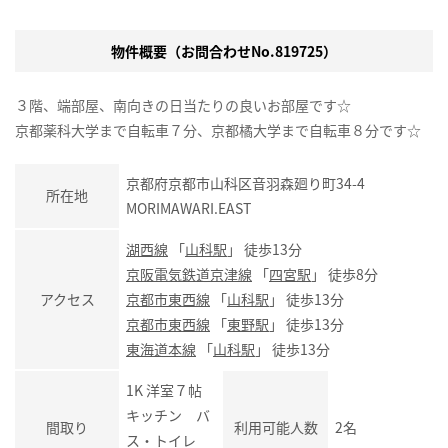
物件概要（お問合わせNo.819725）
３階、端部屋、南向きの日当たりの良いお部屋です☆
京都薬科大学まで自転車７分、京都橘大学まで自転車８分です☆
京都府京都市山科区音羽森廻り町34-4
所在地
MORIMAWARI.EAST
湖西線
「
山科駅
」 徒歩13分
京阪電気鉄道京津線
「
四宮駅
」 徒歩8分
アクセス
京都市東西線
「
山科駅
」 徒歩13分
京都市東西線
「
東野駅
」 徒歩13分
東海道本線
「
山科駅
」 徒歩13分
1K 洋室７帖
キッチン バ
間取り
利用可能人数
2名
ス・トイレ