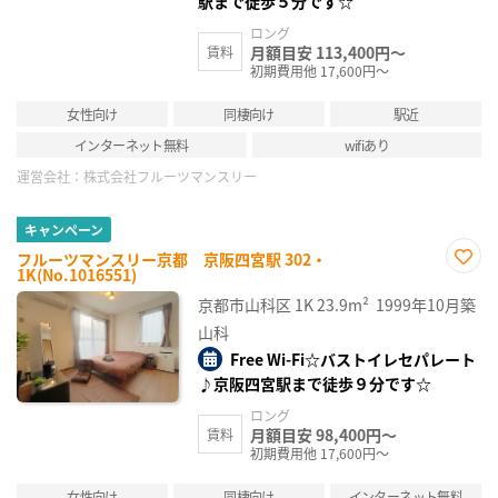
駅まで徒歩５分です☆
ロング
月額目安 113,400円～
賃料
初期費用他 17,600円～
女性向け
同棲向け
駅近
インターネット無料
wifiあり
運営会社：
株式会社フルーツマンスリー
キャンペーン
フルーツマンスリー京都 京阪四宮駅 302・
1K(No.1016551)
お気
に入
京都市山科区
1K
23.9m²
1999年10月築
り登
録
山科
Free Wi-Fi☆バストイレセパレート
♪京阪四宮駅まで徒歩９分です☆
ロング
月額目安 98,400円～
賃料
初期費用他 17,600円～
女性向け
同棲向け
インターネット無料