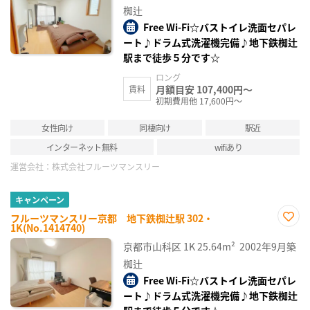
録
椥辻
Free Wi-Fi☆バストイレ洗面セパレ
ート♪ドラム式洗濯機完備♪地下鉄椥辻
駅まで徒歩５分です☆
ロング
月額目安 107,400円～
賃料
初期費用他 17,600円～
女性向け
同棲向け
駅近
インターネット無料
wifiあり
運営会社：
株式会社フルーツマンスリー
キャンペーン
フルーツマンスリー京都 地下鉄椥辻駅 302・
1K(No.1414740)
お気
に入
京都市山科区
1K
25.64m²
2002年9月築
り登
録
椥辻
Free Wi-Fi☆バストイレ洗面セパレ
ート♪ドラム式洗濯機完備♪地下鉄椥辻