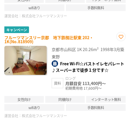
wifiあり
手数料無料
運営会社：
株式会社フルーツマンスリー
キャンペーン
フルーツマンスリー京都 地下鉄椥辻駅東 202・
1K(No.818909)
お気
に入
京都市山科区
1K
20.26m²
1998年3月築
り登
録
東野
Free Wi-Fi☆バストイレセパレート
♪スーパーまで徒歩１分です☆
ロング
月額目安 113,400円～
賃料
初期費用他 17,600円～
女性向け
同棲向け
インターネット無料
wifiあり
手数料無料
運営会社：
株式会社フルーツマンスリー