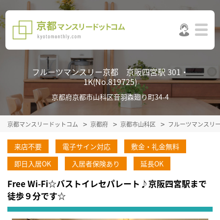
フルーツマンスリー京都 京阪四宮駅 301・
1K(No.819725)
京都府京都市山科区音羽森廻り町34-4
京都マンスリードットコム
京都府
京都市山科区
フルーツマンスリ
来店不要
電子サイン対応
敷金・礼金無料
即日入居OK
入居者保険あり
延長OK
Free Wi-Fi☆バストイレセパレート♪京阪四宮駅まで
徒歩９分です☆