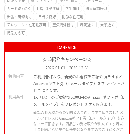
保証人不要
風呂･トイレ別
家具付賃貸
禁煙ルーム
カード決済OK
上階･眺望抜群
学生向け
法人契約歓迎
出張・研修向け
日当り良好
閑静な住宅地
テレワーク・在宅勤務可
空気清浄機付
病院近く
大学近く
特急対応可
CAMPAIGN
☆ご紹介キャンペーン☆
2026-01-01
～
2026-12-31
特典内容
ご利用者様より、新規のお客様をご紹介頂きますと
Amazonギフト券（Eメールタイプ）をプレゼントさ
せて頂きます。
利用条件
1ヶ月以上のご契約で5,000円のAmazonギフト券（E
メールタイプ）をプレゼントさせて頂きます。
新規のお客様からの契約金入金後、ご申告頂きましたメ
ールアドレスにAmazonギフト券（Eメールタイプ）を送
付させて頂きます。商品券の受け取りが出来ず１ヶ月以
上ご連絡がない場合は無効となりますのでご注意くださ