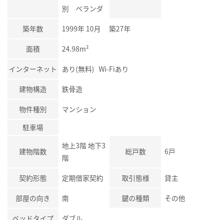
別 ベランダ
築年数
1999年 10月 築27年
面積
24.98m²
インターネット
あり(無料) Wi-Fiあり
建物構造
鉄骨造
物件種別
マンション
駐車場
地上3階 地下3
建物階数
総戸数
6戸
階
契約形態
定期借家契約
取引態様
貸主
部屋の向き
南
鍵の種類
その他
ベッドタイプ
ダブル