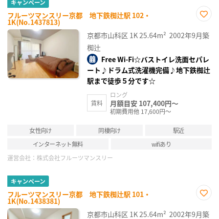
キャンペーン
フルーツマンスリー京都 地下鉄椥辻駅 102・
1K(No.1437813)
お気
に入
京都市山科区
1K
25.64m²
2002年9月築
り登
録
椥辻
Free Wi-Fi☆バストイレ洗面セパレ
ート♪ドラム式洗濯機完備♪地下鉄椥辻
駅まで徒歩５分です☆
ロング
月額目安 107,400円～
賃料
初期費用他 17,600円～
女性向け
同棲向け
駅近
インターネット無料
wifiあり
運営会社：
株式会社フルーツマンスリー
キャンペーン
フルーツマンスリー京都 地下鉄椥辻駅 101・
1K(No.1438381)
お気
に入
京都市山科区
1K
25.64m²
2002年9月築
り登