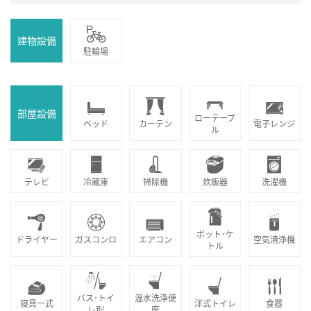
建物設備
駐輪場
部屋設備
ローテーブ
ベッド
カーテン
電子レンジ
ル
テレビ
冷蔵庫
掃除機
炊飯器
洗濯機
ポット･ケ
ドライヤー
ガスコンロ
エアコン
空気清浄機
トル
バス･トイ
温水洗浄便
寝具一式
洋式トイレ
食器
レ別
座