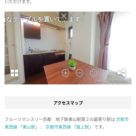
いただけます。
アクセスマップ
フルーツマンスリー京都 地下鉄東山駅第２の最寄り駅は
京都市
東西線
「
東山駅
」 、
京都市東西線
「
蹴上駅
」 です。