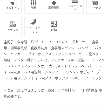
フローリン
洋式トイレ
食器
調理器具
キッチン
グ
シューズボ
ベランダ
収納
ックス
座椅子・全身鏡・TVボード・リモコン立て・卓上ミラー・食器
類・調理器具類・食器用洗剤・食器用スポンジ・ハンガー・パラ
ソルハンガー ・ダストボックス・ティッシュペーパー・靴ベラ・
照明・デジタル時計・テレビアンテナケーブル・延長コード・マッ
トレス・バスマット・タオル(大・小) ・トイレットペーパー・ト
イレ用洗剤・バス用洗剤 ・シャンプー ・リンス・ ボディソープ ・
トイレ用ブラシ ・トイレ用ダストボックス・ wifiルーター・ラグ
※寝具一式につきましては、寝具レンタル料 5,000円（消費税別）
が必要です。