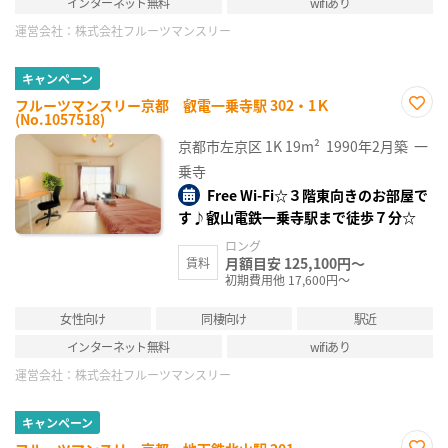
インターネット無料
wifiあり
運営会社：
株式会社フルーツマンスリー
キャンペーン
フルーツマンスリー京都 叡電一乗寺駅 302・1Ｋ
(No.1057518)
お気
に入
京都市左京区
1K
19m²
1990年2月築
一
り登
録
乗寺
Free Wi-Fi☆３階東向きのお部屋で
す♪叡山電鉄一乗寺駅まで徒歩７分☆
ロング
月額目安 125,100円～
賃料
初期費用他 17,600円～
女性向け
同棲向け
駅近
インターネット無料
wifiあり
運営会社：
株式会社フルーツマンスリー
キャンペーン