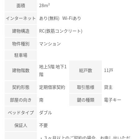
面積
28m²
インターネット
あり(無料) Wi-Fiあり
建物構造
RC(鉄筋コンクリート)
物件種別
マンション
駐車場
地上5階 地下1
建物階数
総戸数
11戸
階
契約形態
定期借家契約
取引態様
貸主
部屋の向き
南
鍵の種類
電子キー
ベッドタイプ
ダブル
保証人
不要
・３ヶ月以上のご契約の場合、お申し出いただ