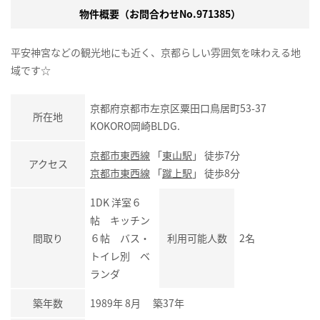
物件概要（お問合わせNo.971385）
平安神宮などの観光地にも近く、京都らしい雰囲気を味わえる地
域です☆
京都府京都市左京区粟田口鳥居町53-37
所在地
KOKORO岡崎BLDG.
京都市東西線
「
東山駅
」 徒歩7分
アクセス
京都市東西線
「
蹴上駅
」 徒歩8分
1DK 洋室６
帖 キッチン
間取り
６帖 バス・
利用可能人数
2名
トイレ別 ベ
ランダ
築年数
1989年 8月 築37年