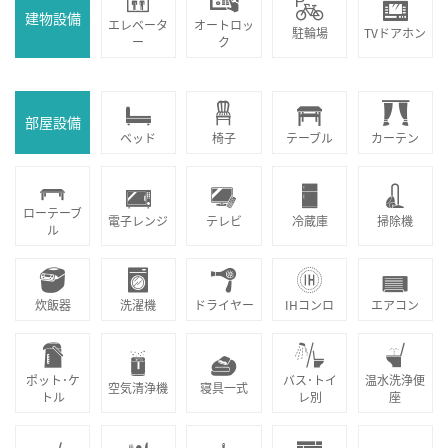
建物設備
エレベータ
オートロッ
駐輪場
TVドアホン
ー
ク
部屋設備
ベッド
椅子
テーブル
カーテン
ローテーブ
電子レンジ
テレビ
冷蔵庫
掃除機
ル
炊飯器
洗濯機
ドライヤー
IHコンロ
エアコン
ポット･ケ
バス･トイ
温水洗浄便
空気清浄機
寝具一式
トル
レ別
座