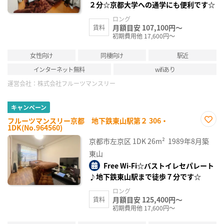
２分☆京都大学への通学にも便利です☆
ロング
月額目安 107,100円～
賃料
初期費用他 17,600円～
女性向け
同棲向け
駅近
インターネット無料
wifiあり
運営会社：
株式会社フルーツマンスリー
キャンペーン
フルーツマンスリー京都 地下鉄東山駅第２ 306・
1DK(No.964560)
お気
に入
京都市左京区
1DK
26m²
1989年8月築
り登
録
東山
Free Wi-Fi☆バストイレセパレート
♪地下鉄東山駅まで徒歩７分です☆
ロング
月額目安 125,400円～
賃料
初期費用他 17,600円～