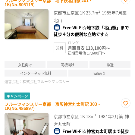
フルーツマンスリー京都 地下鉄北山駅 201・
1K(No.805119)
お気
に入
京都市左京区
1K
23.7m²
1985年7月築
り登
録
北山
Free Wi-Fi☆地下鉄「北山駅」まで
徒歩４分の便利な立地です☆
ロング
月額目安 113,100円～
賃料
初期費用他 17,600円～
女性向け
同棲向け
駅近
インターネット無料
wifiあり
運営会社：
株式会社フルーツマンスリー
キャンペーン
フルーツマンスリー京都 京阪神宮丸太町駅 303・
1K(No.486897)
お気
に入
京都市左京区
1K
18m²
1984年2月築
神
り登
録
宮丸太町
Free Wi-Fi☆神宮丸太町駅まで徒歩