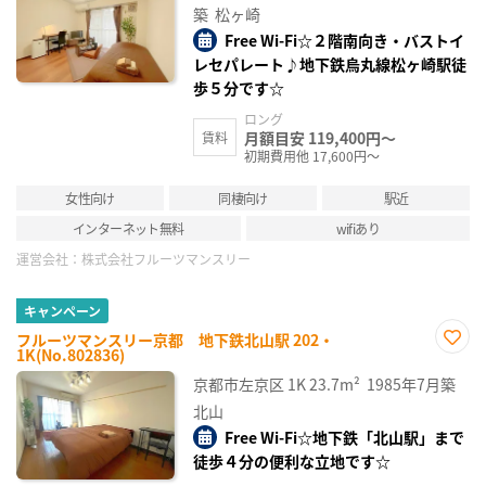
録
築
松ヶ崎
Free Wi-Fi☆２階南向き・バストイ
レセパレート♪地下鉄烏丸線松ヶ崎駅徒
歩５分です☆
ロング
月額目安 119,400円～
賃料
初期費用他 17,600円～
女性向け
同棲向け
駅近
インターネット無料
wifiあり
運営会社：
株式会社フルーツマンスリー
キャンペーン
フルーツマンスリー京都 地下鉄北山駅 202・
1K(No.802836)
お気
に入
京都市左京区
1K
23.7m²
1985年7月築
り登
録
北山
Free Wi-Fi☆地下鉄「北山駅」まで
徒歩４分の便利な立地です☆