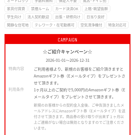
オートロック
手数料無料
保証人不要
風呂･トイレ別
家具付賃貸
禁煙ルーム
カード決済OK
上階･眺望抜群
学生向け
法人契約歓迎
出張・研修向け
日当り良好
閑静な住宅地
テレワーク・在宅勤務可
空気清浄機付
特急対応可
CAMPAIGN
☆ご紹介キャンペーン☆
2026-01-01
～
2026-12-31
特典内容
ご利用者様より、新規のお客様をご紹介頂きますと
Amazonギフト券（Eメールタイプ）をプレゼントさ
せて頂きます。
利用条件
1ヶ月以上のご契約で5,000円のAmazonギフト券（E
メールタイプ）をプレゼントさせて頂きます。
新規のお客様からの契約金入金後、ご申告頂きましたメ
ールアドレスにAmazonギフト券（Eメールタイプ）を送
付させて頂きます。商品券の受け取りが出来ず１ヶ月以
上ご連絡がない場合は無効となりますのでご注意くださ
いませ。