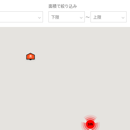
面積で絞り込み
～
105