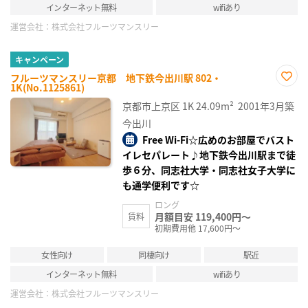
インターネット無料
wifiあり
運営会社：
株式会社フルーツマンスリー
キャンペーン
フルーツマンスリー京都 地下鉄今出川駅 802・
1K(No.1125861)
お気
に入
京都市上京区
1K
24.09m²
2001年3月築
り登
録
今出川
Free Wi-Fi☆広めのお部屋でバスト
イレセパレート♪地下鉄今出川駅まで徒
歩６分、同志社大学・同志社女子大学に
も通学便利です☆
ロング
月額目安 119,400円～
賃料
初期費用他 17,600円～
女性向け
同棲向け
駅近
インターネット無料
wifiあり
運営会社：
株式会社フルーツマンスリー