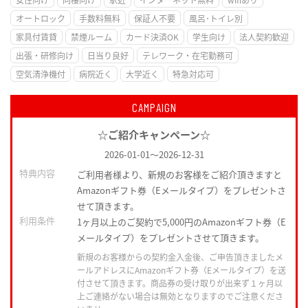
オートロック
手数料無料
保証人不要
風呂･トイレ別
家具付賃貸
禁煙ルーム
カード決済OK
学生向け
法人契約歓迎
出張・研修向け
日当り良好
テレワーク・在宅勤務可
空気清浄機付
病院近く
大学近く
特急対応可
CAMPAIGN
☆ご紹介キャンペーン☆
2026-01-01
～
2026-12-31
特典内容
ご利用者様より、新規のお客様をご紹介頂きますと
Amazonギフト券（Eメールタイプ）をプレゼントさ
せて頂きます。
利用条件
1ヶ月以上のご契約で5,000円のAmazonギフト券（E
メールタイプ）をプレゼントさせて頂きます。
新規のお客様からの契約金入金後、ご申告頂きましたメ
ールアドレスにAmazonギフト券（Eメールタイプ）を送
付させて頂きます。商品券の受け取りが出来ず１ヶ月以
上ご連絡がない場合は無効となりますのでご注意くださ