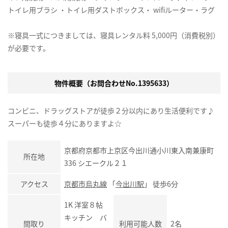
トイレ用ブラシ ・トイレ用ダストボックス・ wifiルーター・ラグ
※寝具一式につきましては、寝具レンタル料 5,000円（消費税別）
が必要です。
物件概要（お問合わせNo.1395633）
コンビニ、ドラッグストアが徒歩２分以内にあり生活便利です♪
スーパーも徒歩４分にありますよ☆
京都府京都市上京区今出川通小川東入南兼康町
所在地
336 シエークル２１
アクセス
京都市烏丸線
「
今出川駅
」 徒歩6分
1K 洋室８帖
キッチン バ
間取り
利用可能人数
2名