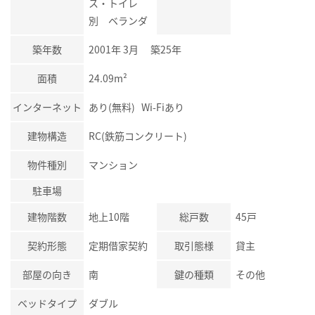
ス・トイレ
別 ベランダ
築年数
2001年 3月 築25年
面積
24.09m²
インターネット
あり(無料) Wi-Fiあり
建物構造
RC(鉄筋コンクリート)
物件種別
マンション
駐車場
建物階数
地上10階
総戸数
45戸
契約形態
定期借家契約
取引態様
貸主
部屋の向き
南
鍵の種類
その他
ベッドタイプ
ダブル