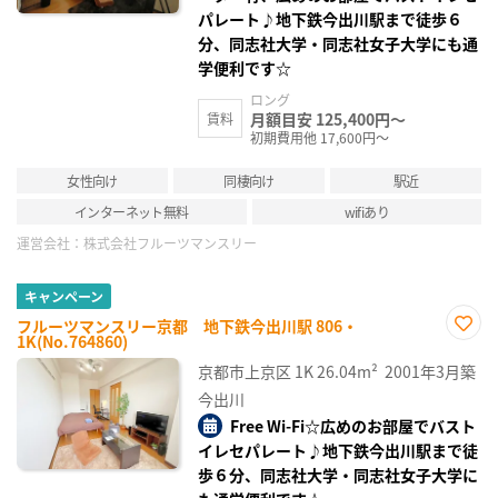
パレート♪地下鉄今出川駅まで徒歩６
分、同志社大学・同志社女子大学にも通
学便利です☆
ロング
月額目安 125,400円～
賃料
初期費用他 17,600円～
女性向け
同棲向け
駅近
インターネット無料
wifiあり
運営会社：
株式会社フルーツマンスリー
キャンペーン
フルーツマンスリー京都 地下鉄今出川駅 806・
1K(No.764860)
お気
に入
京都市上京区
1K
26.04m²
2001年3月築
り登
録
今出川
Free Wi-Fi☆広めのお部屋でバスト
イレセパレート♪地下鉄今出川駅まで徒
歩６分、同志社大学・同志社女子大学に