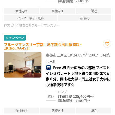
初期費用他 17,600円～
女性向け
同棲向け
駅近
インターネット無料
wifiあり
運営会社：
株式会社フルーツマンスリー
キャンペーン
フルーツマンスリー京都 地下鉄今出川駅 801・
1K(No.766453)
お気
に入
京都市上京区
1K
24.09m²
2001年3月築
り登
録
今出川
Free Wi-Fi☆広めのお部屋でバスト
イレセパレート♪地下鉄今出川駅まで徒
歩６分、同志社大学・同志社女子大学に
も通学便利です☆
ロング
月額目安 125,400円～
賃料
初期費用他 17,600円～
女性向け
同棲向け
駅近