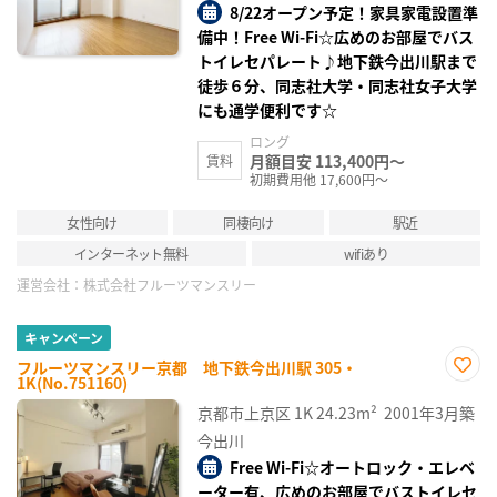
8/22オープン予定！家具家電設置準
備中！Free Wi-Fi☆広めのお部屋でバス
トイレセパレート♪地下鉄今出川駅まで
徒歩６分、同志社大学・同志社女子大学
にも通学便利です☆
ロング
月額目安 113,400円～
賃料
初期費用他 17,600円～
女性向け
同棲向け
駅近
インターネット無料
wifiあり
運営会社：
株式会社フルーツマンスリー
キャンペーン
フルーツマンスリー京都 地下鉄今出川駅 305・
1K(No.751160)
お気
に入
京都市上京区
1K
24.23m²
2001年3月築
り登
録
今出川
Free Wi-Fi☆オートロック・エレベ
ーター有、広めのお部屋でバストイレセ