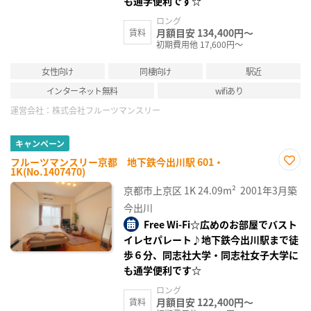
も通学便利です☆
ロング
月額目安 134,400円～
賃料
初期費用他 17,600円～
女性向け
同棲向け
駅近
インターネット無料
wifiあり
運営会社：
株式会社フルーツマンスリー
キャンペーン
フルーツマンスリー京都 地下鉄今出川駅 601・
1K(No.1407470)
お気
に入
京都市上京区
1K
24.09m²
2001年3月築
り登
録
今出川
Free Wi-Fi☆広めのお部屋でバスト
イレセパレート♪地下鉄今出川駅まで徒
歩６分、同志社大学・同志社女子大学に
も通学便利です☆
ロング
月額目安 122,400円～
賃料