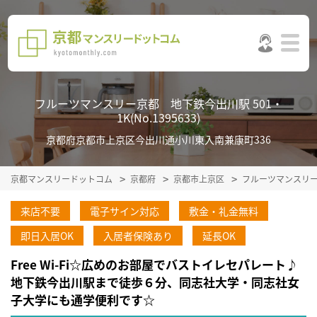
フルーツマンスリー京都 地下鉄今出川駅 501・
1K(No.1395633)
京都府京都市上京区今出川通小川東入南兼康町336
京都マンスリードットコム
京都府
京都市上京区
フルーツマンスリ
来店不要
電子サイン対応
敷金・礼金無料
即日入居OK
入居者保険あり
延長OK
Free Wi-Fi☆広めのお部屋でバストイレセパレート♪
地下鉄今出川駅まで徒歩６分、同志社大学・同志社女
子大学にも通学便利です☆