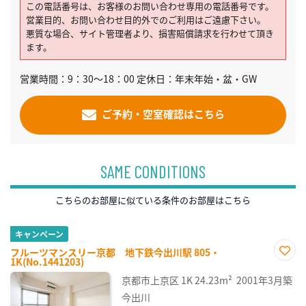
この電話番号は、お客様のお問い合わせ専用の電話番号です。
営業目的、お問い合わせ目的外でのご利用はご遠慮下さい。
悪質な場合、サイト管理者より、損害賠償請求を行わせて頂き
ます。
営業時間：9：30～18：00 定休日：年末年始・盆・GW
ご予約・空室確認はこちら
SAME CONDITIONS
こちらのお部屋に似ている条件のお部屋はこちら
キャンペーン
フルーツマンスリー京都 地下鉄今出川駅 805・
1K(No.1441203)
お気
に入
京都市上京区
1K
24.23m²
2001年3月築
り登
録
今出川