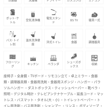
炊飯器
洗濯機
ドライヤー
ガスコンロ
エアコン
ポット･ケ
電気スタン
空気清浄機
BS TV
寝具一式
トル
ド
バス･トイ
温水洗浄便
洋式トイレ
食器
調理器具
レ別
座
フローリン
シューズボ
キッチン
ベランダ
収納
グ
ックス
座椅子・全身鏡・TVボード・リモコン立て・卓上ミラー・食器
類・調理器具類・食器用洗剤・食器用スポンジ・ハンガー・パラ
ソルハンガー ・ダストボックス・ティッシュペーパー・靴ベラ・
照明・デジタル時計・テレビアンテナケーブル・延長コード・マッ
トレス・バスマット・タオル(大・小) ・トイレットペーパー・ト
イレ用洗剤・バス用洗剤 ・シャンプー ・リンス・ ボディソープ ・