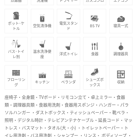
炊飯器
洗濯機
ドライヤー
ガスコンロ
エアコン
ポット･ケ
電気スタン
空気清浄機
BS TV
寝具一式
トル
ド
バス･トイ
温水洗浄便
洋式トイレ
食器
調理器具
レ別
座
フローリン
シューズボ
キッチン
ベランダ
収納
グ
ックス
座椅子・全身鏡・TVボード・リモコン立て・卓上ミラー・食器
類・調理器具類・食器用洗剤・食器用スポンジ・ハンガー・パラ
ソルハンガー ・ダストボックス・ティッシュペーパー・靴ベラ・
照明・デジタル時計・テレビアンテナケーブル・延長コード・マッ
トレス・バスマット・タオル(大・小) ・トイレットペーパー・ト
イレ用洗剤・バス用洗剤 ・シャンプー ・リンス・ ボディソープ ・