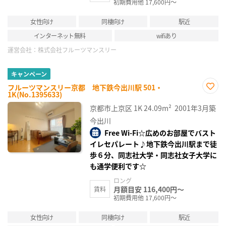
初期費用他 17,600円～
女性向け
同棲向け
駅近
インターネット無料
wifiあり
運営会社：
株式会社フルーツマンスリー
キャンペーン
フルーツマンスリー京都 地下鉄今出川駅 501・
1K(No.1395633)
お気
に入
京都市上京区
1K
24.09m²
2001年3月築
り登
録
今出川
Free Wi-Fi☆広めのお部屋でバスト
イレセパレート♪地下鉄今出川駅まで徒
歩６分、同志社大学・同志社女子大学に
も通学便利です☆
ロング
月額目安 116,400円～
賃料
初期費用他 17,600円～
女性向け
同棲向け
駅近