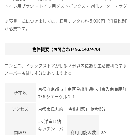
トイレ用ブラシ ・トイレ用ダストボックス・ wifiルーター・ラグ
※寝具一式につきましては、寝具レンタル料 5,000円（消費税別）
が必要です。
物件概要（お問合わせNo.1407470）
コンビニ、ドラッグストアが徒歩２分以内にあり生活便利です♪
スーパーも徒歩４分にありますよ☆
京都府京都市上京区今出川通小川東入南兼康町
所在地
336 シエークル２１
アクセス
京都市烏丸線
「
今出川駅
」 徒歩6分
1K 洋室８帖
キッチン バ
間取り
利用可能人数
2名