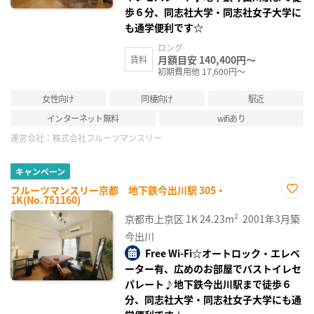
歩６分、同志社大学・同志社女子大学に
も通学便利です☆
ロング
月額目安 140,400円～
賃料
初期費用他 17,600円～
女性向け
同棲向け
駅近
インターネット無料
wifiあり
運営会社：
株式会社フルーツマンスリー
キャンペーン
フルーツマンスリー京都 地下鉄今出川駅 305・
1K(No.751160)
お気
に入
京都市上京区
1K
24.23m²
2001年3月築
り登
録
今出川
Free Wi-Fi☆オートロック・エレベ
ーター有、広めのお部屋でバストイレセ
パレート♪地下鉄今出川駅まで徒歩６
分、同志社大学・同志社女子大学にも通