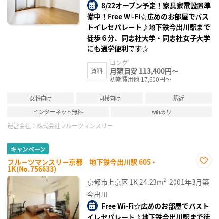
8/22オープン予定！家具家電設置準
備中！Free Wi-Fi☆広めのお部屋でバス
トイレセパレート♪地下鉄今出川駅まで
徒歩６分、同志社大学・同志社女子大学
にも通学便利です☆
ロング
月額目安 113,400円～
賃料
初期費用他 17,600円～
女性向け
同棲向け
駅近
インターネット無料
wifiあり
運営会社：
株式会社フルーツマンスリー
キャンペーン
フルーツマンスリー京都 地下鉄今出川駅 605・
1K(No.756633)
お気
に入
京都市上京区
1K
24.23m²
2001年3月築
り登
録
今出川
Free Wi-Fi☆広めのお部屋でバスト
イレセパレート♪地下鉄今出川駅まで徒