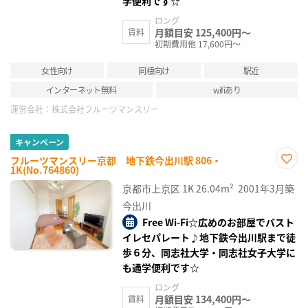
学便利です☆
ロング
月額目安 125,400円～
賃料
初期費用他 17,600円～
女性向け
同棲向け
駅近
インターネット無料
wifiあり
運営会社：
株式会社フルーツマンスリー
キャンペーン
フルーツマンスリー京都 地下鉄今出川駅 806・
1K(No.764860)
お気
に入
京都市上京区
1K
26.04m²
2001年3月築
り登
録
今出川
Free Wi-Fi☆広めのお部屋でバスト
イレセパレート♪地下鉄今出川駅まで徒
歩６分、同志社大学・同志社女子大学に
も通学便利です☆
ロング
月額目安 134,400円～
賃料