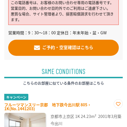
この電話番号は、お客様のお問い合わせ専用の電話番号です。
営業目的、お問い合わせ目的外でのご利用はご遠慮下さい。
悪質な場合、サイト管理者より、損害賠償請求を行わせて頂き
ます。
営業時間：9：30～18：00 定休日：年末年始・盆・GW
ご予約・空室確認はこちら
SAME CONDITIONS
こちらのお部屋に似ている条件のお部屋はこちら
キャンペーン
フルーツマンスリー京都 地下鉄今出川駅 805・
1K(No.1441203)
お気
に入
京都市上京区
1K
24.23m²
2001年3月築
り登
録
今出川