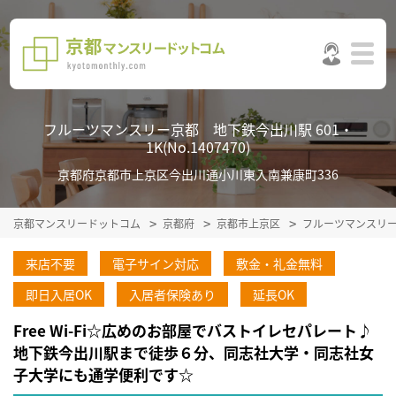
フルーツマンスリー京都 地下鉄今出川駅 601・
1K(No.1407470)
京都府京都市上京区今出川通小川東入南兼康町336
京都マンスリードットコム
京都府
京都市上京区
フルーツマンスリ
来店不要
電子サイン対応
敷金・礼金無料
即日入居OK
入居者保険あり
延長OK
Free Wi-Fi☆広めのお部屋でバストイレセパレート♪
地下鉄今出川駅まで徒歩６分、同志社大学・同志社女
子大学にも通学便利です☆