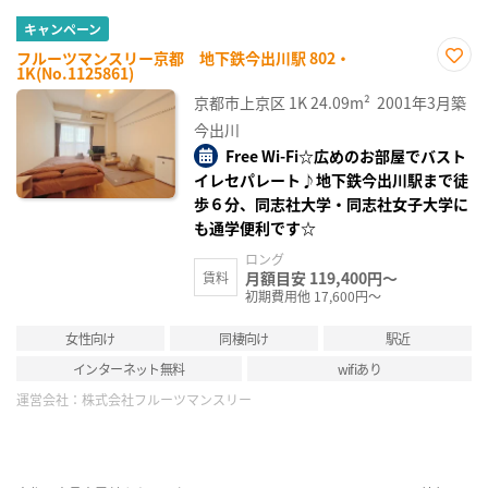
キャンペーン
フルーツマンスリー京都 地下鉄今出川駅 802・
1K(No.1125861)
お気
に入
京都市上京区
1K
24.09m²
2001年3月築
り登
録
今出川
Free Wi-Fi☆広めのお部屋でバスト
イレセパレート♪地下鉄今出川駅まで徒
歩６分、同志社大学・同志社女子大学に
も通学便利です☆
ロング
月額目安 119,400円～
賃料
初期費用他 17,600円～
女性向け
同棲向け
駅近
インターネット無料
wifiあり
運営会社：
株式会社フルーツマンスリー