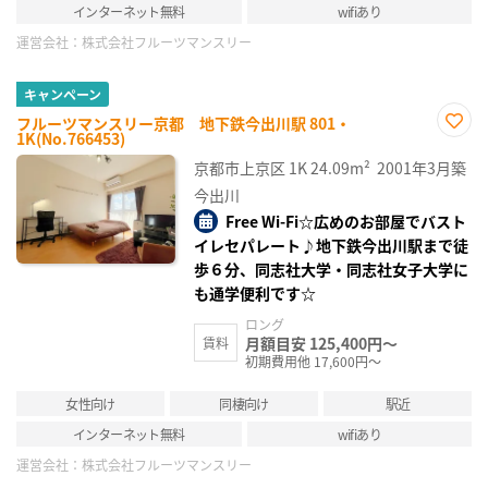
インターネット無料
wifiあり
運営会社：
株式会社フルーツマンスリー
キャンペーン
フルーツマンスリー京都 地下鉄今出川駅 801・
1K(No.766453)
お気
に入
京都市上京区
1K
24.09m²
2001年3月築
り登
録
今出川
Free Wi-Fi☆広めのお部屋でバスト
イレセパレート♪地下鉄今出川駅まで徒
歩６分、同志社大学・同志社女子大学に
も通学便利です☆
ロング
月額目安 125,400円～
賃料
初期費用他 17,600円～
女性向け
同棲向け
駅近
インターネット無料
wifiあり
運営会社：
株式会社フルーツマンスリー