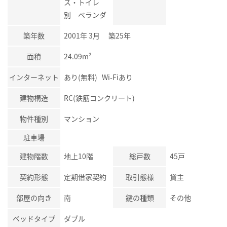
ス・トイレ
別 ベランダ
築年数
2001年 3月 築25年
面積
24.09m²
インターネット
あり(無料) Wi-Fiあり
建物構造
RC(鉄筋コンクリート)
物件種別
マンション
駐車場
建物階数
地上10階
総戸数
45戸
契約形態
定期借家契約
取引態様
貸主
部屋の向き
南
鍵の種類
その他
ベッドタイプ
ダブル