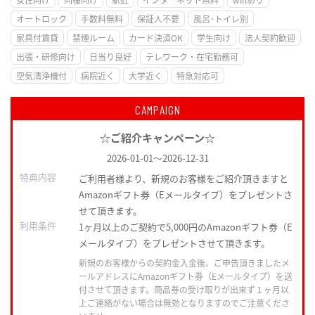
オートロック
手数料無料
保証人不要
風呂･トイレ別
家具付賃貸
禁煙ルーム
カード決済OK
学生向け
法人契約歓迎
出張・研修向け
日当り良好
テレワーク・在宅勤務可
空気清浄機付
病院近く
大学近く
特急対応可
CAMPAIGN
☆ご紹介キャンペーン☆
2026-01-01
～
2026-12-31
特典内容
ご利用者様より、新規のお客様をご紹介頂きますと
Amazonギフト券（Eメールタイプ）をプレゼントさ
せて頂きます。
利用条件
1ヶ月以上のご契約で5,000円のAmazonギフト券（E
メールタイプ）をプレゼントさせて頂きます。
新規のお客様からの契約金入金後、ご申告頂きましたメ
ールアドレスにAmazonギフト券（Eメールタイプ）を送
付させて頂きます。商品券の受け取りが出来ず１ヶ月以
上ご連絡がない場合は無効となりますのでご注意くださ