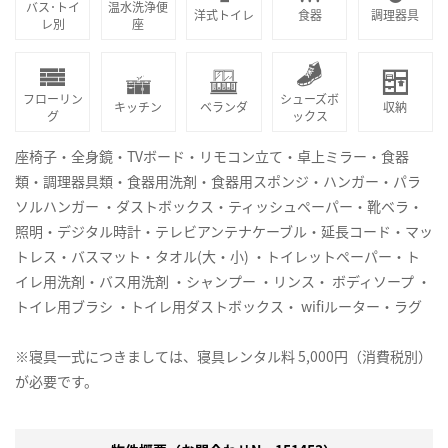
バス･トイ
温水洗浄便
洋式トイレ
食器
調理器具
レ別
座
フローリン
シューズボ
キッチン
ベランダ
収納
グ
ックス
座椅子・全身鏡・TVボード・リモコン立て・卓上ミラー・食器
類・調理器具類・食器用洗剤・食器用スポンジ・ハンガー・パラ
ソルハンガー ・ダストボックス・ティッシュペーパー・靴ベラ・
照明・デジタル時計・テレビアンテナケーブル・延長コード・マッ
トレス・バスマット・タオル(大・小) ・トイレットペーパー・ト
イレ用洗剤・バス用洗剤 ・シャンプー ・リンス・ ボディソープ ・
トイレ用ブラシ ・トイレ用ダストボックス・ wifiルーター・ラグ
※寝具一式につきましては、寝具レンタル料 5,000円（消費税別）
が必要です。