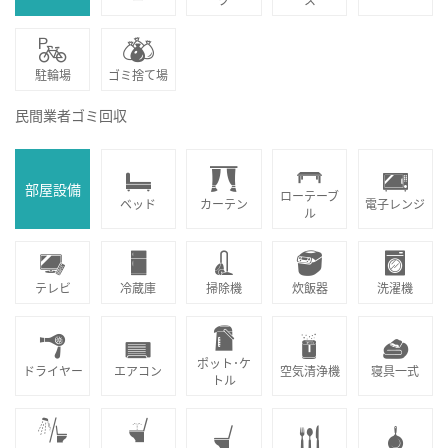
駐輪場
ゴミ捨て場
民間業者ゴミ回収
部屋設備
ローテーブ
ベッド
カーテン
電子レンジ
ル
テレビ
冷蔵庫
掃除機
炊飯器
洗濯機
ポット･ケ
ドライヤー
エアコン
空気清浄機
寝具一式
トル