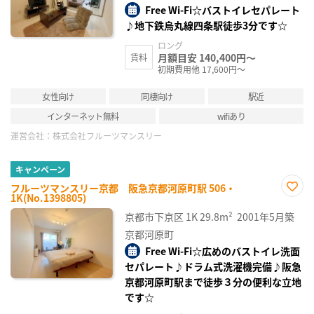
Free Wi-Fi☆バストイレセパレート
♪地下鉄烏丸線四条駅徒歩3分です☆
ロング
月額目安 140,400円～
賃料
初期費用他 17,600円～
女性向け
同棲向け
駅近
インターネット無料
wifiあり
運営会社：
株式会社フルーツマンスリー
キャンペーン
フルーツマンスリー京都 阪急京都河原町駅 506・
1K(No.1398805)
お気
に入
京都市下京区
1K
29.8m²
2001年5月築
り登
録
京都河原町
Free Wi-Fi☆広めのバストイレ洗面
セパレート♪ドラム式洗濯機完備♪阪急
京都河原町駅まで徒歩３分の便利な立地
です☆