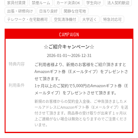
家具付賃貸
禁煙ルーム
カード決済OK
学生向け
法人契約歓迎
出張・研修向け
日当り良好
閑静な住宅地
テレワーク・在宅勤務可
空気清浄機付
大学近く
特急対応可
CAMPAIGN
☆ご紹介キャンペーン☆
2026-01-01
～
2026-12-31
特典内容
ご利用者様より、新規のお客様をご紹介頂きますと
Amazonギフト券（Eメールタイプ）をプレゼントさ
せて頂きます。
利用条件
1ヶ月以上のご契約で5,000円のAmazonギフト券（E
メールタイプ）をプレゼントさせて頂きます。
新規のお客様からの契約金入金後、ご申告頂きましたメ
ールアドレスにAmazonギフト券（Eメールタイプ）を送
付させて頂きます。商品券の受け取りが出来ず１ヶ月以
上ご連絡がない場合は無効となりますのでご注意くださ
いませ。