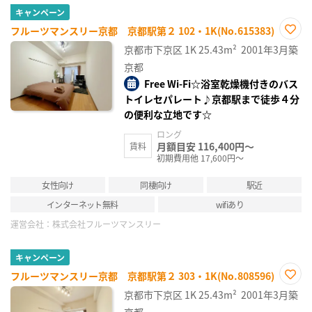
キャンペーン
フルーツマンスリー京都 京都駅第２ 102・1K(No.615383)
お気
京都市下京区
1K
25.43m²
2001年3月築
に入
り登
京都
録
Free Wi-Fi☆浴室乾燥機付きのバス
トイレセパレート♪京都駅まで徒歩４分
の便利な立地です☆
ロング
月額目安 116,400円～
賃料
初期費用他 17,600円～
女性向け
同棲向け
駅近
インターネット無料
wifiあり
運営会社：
株式会社フルーツマンスリー
キャンペーン
フルーツマンスリー京都 京都駅第２ 303・1K(No.808596)
お気
京都市下京区
1K
25.43m²
2001年3月築
に入
り登
京都