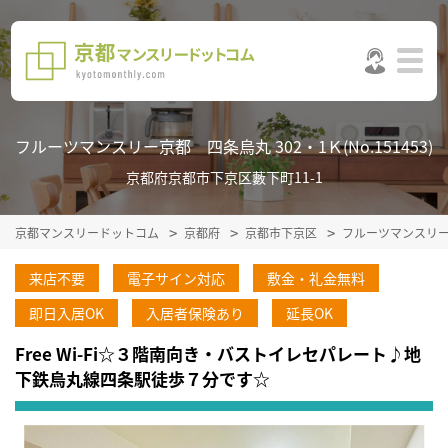
フルーツマンスリー京都 四条烏丸 302・1Ｋ(No.151453)
京都府京都市下京区藪下町11-1
京都マンスリードットコム
京都府
京都市下京区
フルーツマンスリ
来店不要
電子サイン対応
敷金・礼金無料
即日入居OK
入居者保険あり
延長OK
Free Wi-Fi☆３階南向き・バストイレセパレート♪地
下鉄烏丸線四条駅徒歩７分です☆