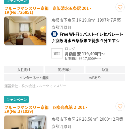
キャンペーン
フルーツマンスリー京都 京阪清水五条駅 201・
1K(No.726851)
お気
に入
京都市下京区
1K
19.6m²
1997年7月築
り登
録
京都河原町
Free Wi-Fi☆バストイレセパレート
♪京阪清水五条駅まで徒歩４分です☆
ロング
月額目安 119,400円～
賃料
初期費用他 17,600円～
女性向け
同棲向け
駅近
インターネット無料
wifiあり
運営会社：
株式会社フルーツマンスリー
キャンペーン
フルーツマンスリー京都 四条烏丸第２ 201・
2K(No.371029)
お気
に入
京都市下京区
2K
28.58m²
2000年2月築
り登
録
京都河原町