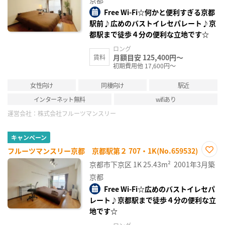
録
Free Wi-Fi☆何かと便利すぎる京都
駅前♪広めのバストイレセパレート♪京
都駅まで徒歩４分の便利な立地です☆
ロング
月額目安 125,400円～
賃料
初期費用他 17,600円～
女性向け
同棲向け
駅近
インターネット無料
wifiあり
運営会社：
株式会社フルーツマンスリー
キャンペーン
フルーツマンスリー京都 京都駅第２ 707・1K(No.659532)
お気
京都市下京区
1K
25.43m²
2001年3月築
に入
り登
京都
録
Free Wi-Fi☆広めのバストイレセパ
レート♪京都駅まで徒歩４分の便利な立
地です☆