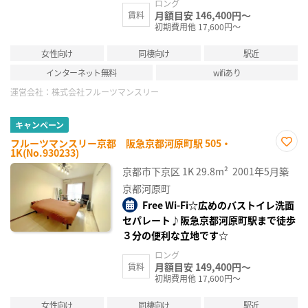
ロング
月額目安 146,400円～
賃料
初期費用他 17,600円～
女性向け
同棲向け
駅近
インターネット無料
wifiあり
運営会社：
株式会社フルーツマンスリー
キャンペーン
フルーツマンスリー京都 阪急京都河原町駅 505・
1K(No.930233)
お気
に入
京都市下京区
1K
29.8m²
2001年5月築
り登
録
京都河原町
Free Wi-Fi☆広めのバストイレ洗面
セパレート♪阪急京都河原町駅まで徒歩
３分の便利な立地です☆
ロング
月額目安 149,400円～
賃料
初期費用他 17,600円～
女性向け
同棲向け
駅近