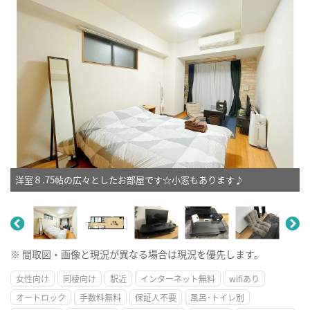
洋室８.75帖の広々としたお部屋です☆小窓もあります♪
※ 間取図・画像と現況が異なる場合は現況を優先します。
女性向け
同棲向け
駅近
インターネット無料
wifiあり
オートロック
手数料無料
保証人不要
風呂･トイレ別