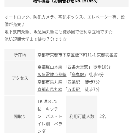
物件概要（お問合わせNo.151453）
オートロック、防犯カメラ、宅配ボックス、エレベーター等、設
備が充実♪
地下鉄四条駅、阪急烏丸駅にも徒歩圏で便利な立地です☆
池坊短期大学まで徒歩７分です☆
所在地
京都府京都市下京区藪下町11-1 京都壱番館
京福嵐山本線
「
四条大宮駅
」 徒歩10分
阪急電鉄京都線
「
烏丸駅
」 徒歩9分
アクセス
京都市烏丸線
「
四条駅
」 徒歩7分
京都市烏丸線
「
五条駅
」 徒歩7分
1K 洋８.75
帖 キッチ
間取り
ン バス・ト
利用可能人数
2名
イレ別 ベラ
ンダ