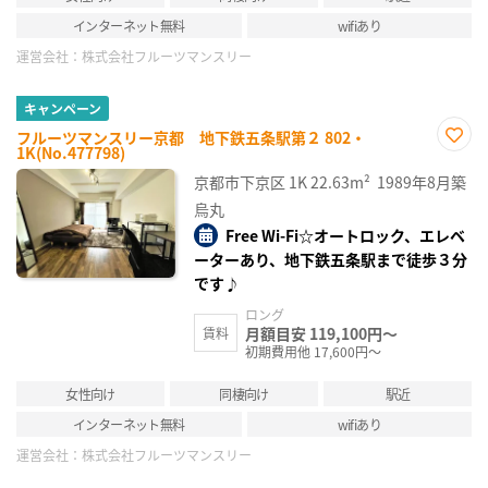
インターネット無料
wifiあり
運営会社：
株式会社フルーツマンスリー
キャンペーン
フルーツマンスリー京都 地下鉄五条駅第２ 802・
1K(No.477798)
お気
に入
京都市下京区
1K
22.63m²
1989年8月築
り登
録
烏丸
Free Wi-Fi☆オートロック、エレベ
ーターあり、地下鉄五条駅まで徒歩３分
です♪
ロング
月額目安 119,100円～
賃料
初期費用他 17,600円～
女性向け
同棲向け
駅近
インターネット無料
wifiあり
運営会社：
株式会社フルーツマンスリー