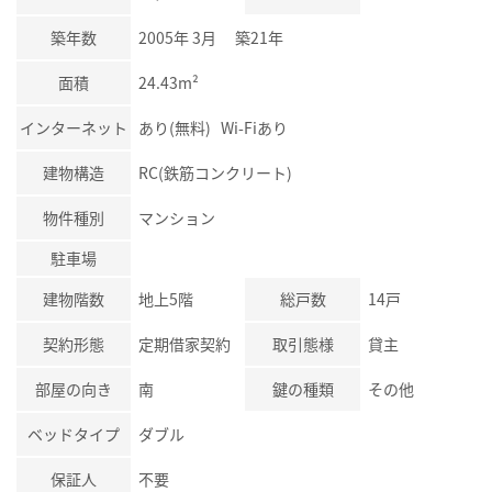
築年数
2005年 3月 築21年
面積
24.43m²
インターネット
あり(無料) Wi-Fiあり
建物構造
RC(鉄筋コンクリート)
物件種別
マンション
駐車場
建物階数
地上5階
総戸数
14戸
契約形態
定期借家契約
取引態様
貸主
部屋の向き
南
鍵の種類
その他
ベッドタイプ
ダブル
保証人
不要