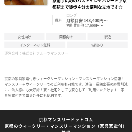
駅前♪広めのバストイレセパレート♪京
都駅まで徒歩４分の便利な立地です☆
ロング
月額目安 143,400円～
賃料
初期費用他 17,600円～
女性向け
同棲向け
駅近
インターネット無料
wifiあり
運営会社：
株式会社フルーツマンスリー
京都の家具家電付きウィークリーマンション・マンスリーマンション情報！
マンスリー＋ウィークリーでのご利用も可能です。連泊・長期出張の経費削減
に、法人様にも大好評！寮・社宅としても安心してご利用いただけます！家
具家電付きで単身赴任にも便利です。
京都マンスリードットコム
京都のウィークリー・マンスリーマンション（家具家電付）