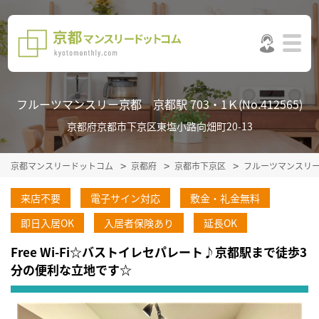
フルーツマンスリー京都 京都駅 703・1Ｋ(No.412565)
京都府京都市下京区東塩小路向畑町20-13
京都マンスリードットコム
京都府
京都市下京区
フルーツマンスリ
来店不要
電子サイン対応
敷金・礼金無料
即日入居OK
入居者保険あり
延長OK
Free Wi-Fi☆バストイレセパレート♪京都駅まで徒歩3
分の便利な立地です☆