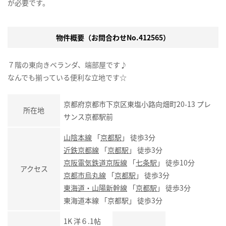
が必要です。
物件概要（お問合わせNo.412565）
７階の東向きベランダ、端部屋です♪
なんでも揃っている便利な立地です☆
京都府京都市下京区東塩小路向畑町20-13 プレ
所在地
サンス京都駅前
山陰本線
「
京都駅
」 徒歩3分
近鉄京都線
「
京都駅
」 徒歩3分
京阪電気鉄道京阪線
「
七条駅
」 徒歩10分
アクセス
京都市烏丸線
「
京都駅
」 徒歩3分
東海道・山陽新幹線
「
京都駅
」 徒歩3分
東海道本線 「京都駅」 徒歩3分
1K 洋６.1帖