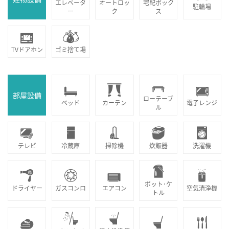
エレベータ
オートロッ
宅配ボック
駐輪場
ー
ク
ス
TVドアホン
ゴミ捨て場
部屋設備
ローテーブ
ベッド
カーテン
電子レンジ
ル
テレビ
冷蔵庫
掃除機
炊飯器
洗濯機
ポット･ケ
ドライヤー
ガスコンロ
エアコン
空気清浄機
トル