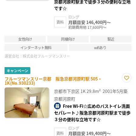
京都河原町駅まで徒歩３分の便利な立地
です☆
ロング
月額目安 146,400円～
賃料
初期費用他 17,600円～
女性向け
同棲向け
駅近
インターネット無料
wifiあり
運営会社：
株式会社フルーツマンスリー
キャンペーン
フルーツマンスリー京都 阪急京都河原町駅 505・
1K(No.930233)
お気
に入
京都市下京区
1K
29.8m²
2001年5月築
り登
録
京都河原町
Free Wi-Fi☆広めのバストイレ洗面
セパレート♪阪急京都河原町駅まで徒歩
３分の便利な立地です☆
ロング
月額目安 149,400円～
賃料