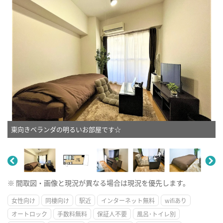
東向きベランダの明るいお部屋です☆
※ 間取図・画像と現況が異なる場合は現況を優先します。
女性向け
同棲向け
駅近
インターネット無料
wifiあり
オートロック
手数料無料
保証人不要
風呂･トイレ別