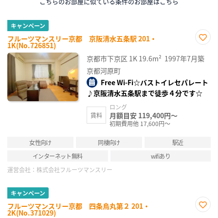
こちらのお部屋に似ている条件のお部屋はこちら
キャンペーン
フルーツマンスリー京都 京阪清水五条駅 201・
1K(No.726851)
お気
に入
京都市下京区
1K
19.6m²
1997年7月築
り登
録
京都河原町
Free Wi-Fi☆バストイレセパレート
♪京阪清水五条駅まで徒歩４分です☆
ロング
月額目安 119,400円～
賃料
初期費用他 17,600円～
女性向け
同棲向け
駅近
インターネット無料
wifiあり
運営会社：
株式会社フルーツマンスリー
キャンペーン
フルーツマンスリー京都 四条烏丸第２ 201・
2K(No.371029)
お気