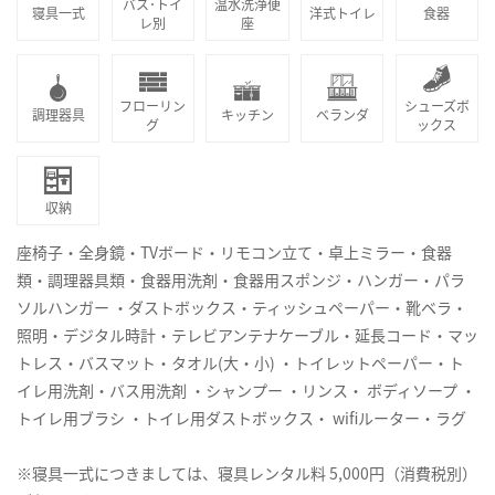
バス･トイ
温水洗浄便
寝具一式
洋式トイレ
食器
レ別
座
フローリン
シューズボ
調理器具
キッチン
ベランダ
グ
ックス
収納
座椅子・全身鏡・TVボード・リモコン立て・卓上ミラー・食器
類・調理器具類・食器用洗剤・食器用スポンジ・ハンガー・パラ
ソルハンガー ・ダストボックス・ティッシュペーパー・靴ベラ・
照明・デジタル時計・テレビアンテナケーブル・延長コード・マッ
トレス・バスマット・タオル(大・小) ・トイレットペーパー・ト
イレ用洗剤・バス用洗剤 ・シャンプー ・リンス・ ボディソープ ・
トイレ用ブラシ ・トイレ用ダストボックス・ wifiルーター・ラグ
※寝具一式につきましては、寝具レンタル料 5,000円（消費税別）