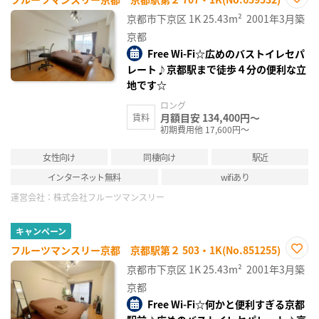
お気
京都市下京区
1K
25.43m²
2001年3月築
に入
り登
京都
録
Free Wi-Fi☆広めのバストイレセパ
レート♪京都駅まで徒歩４分の便利な立
地です☆
ロング
月額目安 134,400円～
賃料
初期費用他 17,600円～
女性向け
同棲向け
駅近
インターネット無料
wifiあり
運営会社：
株式会社フルーツマンスリー
キャンペーン
フルーツマンスリー京都 京都駅第２ 503・1K(No.851255)
お気
京都市下京区
1K
25.43m²
2001年3月築
に入
り登
京都
録
Free Wi-Fi☆何かと便利すぎる京都