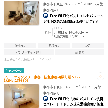
に入
京都市下京区
2K
28.58m²
2000年2月築
り登
録
京都河原町
Free Wi-Fi☆バストイレセパレート
♪地下鉄烏丸線四条駅徒歩3分です☆
ロング
月額目安 140,400円～
賃料
初期費用他 17,600円～
女性向け
同棲向け
駅近
インターネット無料
wifiあり
運営会社：
株式会社フルーツマンスリー
キャンペーン
フルーツマンスリー京都 阪急京都河原町駅 506・
1K(No.1398805)
お気
に入
京都市下京区
1K
29.8m²
2001年5月築
り登
録
京都河原町
Free Wi-Fi☆広めのバストイレ洗面
セパレート♪ドラム式洗濯機完備♪阪急