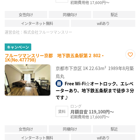
初期費用他 17,600円～
女性向け
同棲向け
駅近
インターネット無料
wifiあり
運営会社：
株式会社フルーツマンスリー
キャンペーン
フルーツマンスリー京都 地下鉄五条駅第２ 802・
1K(No.477798)
お気
に入
京都市下京区
1K
22.63m²
1989年8月築
り登
録
烏丸
Free Wi-Fi☆オートロック、エレベ
ーターあり、地下鉄五条駅まで徒歩３分
です♪
ロング
月額目安 119,100円～
賃料
初期費用他 17,600円～
女性向け
同棲向け
駅近
インターネット無料
wifiあり