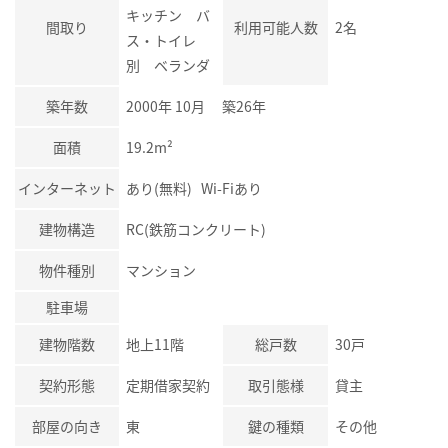
キッチン バ
間取り
利用可能人数
2名
ス・トイレ
別 ベランダ
築年数
2000年 10月 築26年
面積
19.2m²
インターネット
あり(無料) Wi-Fiあり
建物構造
RC(鉄筋コンクリート)
物件種別
マンション
駐車場
建物階数
地上11階
総戸数
30戸
契約形態
定期借家契約
取引態様
貸主
部屋の向き
東
鍵の種類
その他