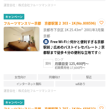
運営会社：
株式会社フルーツマンスリー
キャンペーン
フルーツマンスリー京都 京都駅第２ 303・1K(No.808596)
お気
京都市下京区
1K
25.43m²
2001年3月築
に入
り登
京都
録
Free Wi-Fi☆何かと便利すぎる京都
駅前♪広めのバストイレセパレート♪京
都駅まで徒歩４分の便利な立地です☆
ロング
月額目安 125,400円～
賃料
初期費用他 17,600円～
女性向け
同棲向け
駅近
インターネット無料
wifiあり
運営会社：
株式会社フルーツマンスリー
キャンペーン
フルーツマンスリー京都 京都駅第２ 707・1K(No.659532)