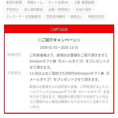
家具付賃貸
禁煙ルーム
カード決済OK
上階･眺望抜群
学生向け
法人契約歓迎
出張・研修向け
日当り良好
テレワーク・在宅勤務可
空気清浄機付
病院近く
特急対応可
CAMPAIGN
☆ご紹介キャンペーン☆
2026-01-01
～
2026-12-31
特典内容
ご利用者様より、新規のお客様をご紹介頂きますと
Amazonギフト券（Eメールタイプ）をプレゼントさ
せて頂きます。
利用条件
1ヶ月以上のご契約で5,000円のAmazonギフト券（E
メールタイプ）をプレゼントさせて頂きます。
新規のお客様からの契約金入金後、ご申告頂きましたメ
ールアドレスにAmazonギフト券（Eメールタイプ）を送
付させて頂きます。商品券の受け取りが出来ず１ヶ月以
上ご連絡がない場合は無効となりますのでご注意くださ
いませ。