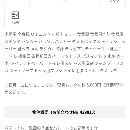
グ
ックス
収納
座椅子 全身鏡 リモコン立て 卓上ミラー 食器類 食器用洗剤 食器用
スポンジ ハンガー パラソルハンガー ダストボックス ティッシュペ
ーパー 靴ベラ 照明 デジタル時計 テレビアンテナケーブル 延長コ
ード 枕 掛布団 各種布団カバー マットレス バスマット タオル(大・
小) トイレットペーパー トイレ用洗剤 バス用洗剤 シャンプー リン
ス ボディソープ トイレ用ブラシ トイレ用ダストボックス ラグ
※寝具一式につきましては、寝具レンタル料 5,000円（消費税別）
が必要です。
物件概要（お問合わせNo.429813）
バストイレ、洗面の３点セパレートのお部屋です☆