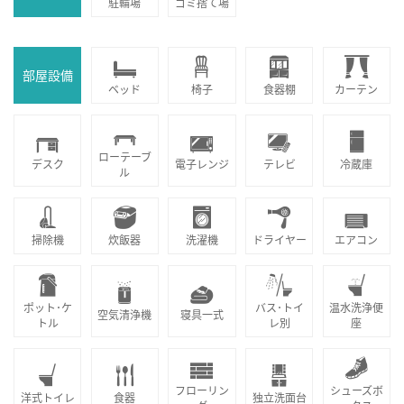
駐輪場
ゴミ捨て場
部屋設備
ベッド
椅子
食器棚
カーテン
ローテーブ
デスク
電子レンジ
テレビ
冷蔵庫
ル
掃除機
炊飯器
洗濯機
ドライヤー
エアコン
ポット･ケ
バス･トイ
温水洗浄便
空気清浄機
寝具一式
トル
レ別
座
フローリン
シューズボ
洋式トイレ
食器
独立洗面台