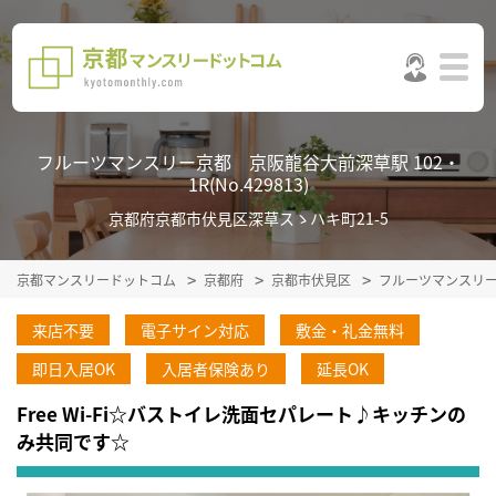
フルーツマンスリー京都 京阪龍谷大前深草駅 102・
1R(No.429813)
京都府京都市伏見区深草スゝハキ町21-5
京都マンスリードットコム
京都府
京都市伏見区
フルーツマンスリ
来店不要
電子サイン対応
敷金・礼金無料
即日入居OK
入居者保険あり
延長OK
Free Wi-Fi☆バストイレ洗面セパレート♪キッチンの
み共同です☆