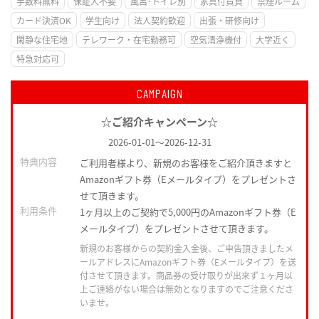
手数料無料
保証人不要
風呂･トイレ別
家具付賃貸
禁煙ルーム
カード決済OK
学生向け
法人契約歓迎
出張・研修向け
閑静な住宅地
テレワーク・在宅勤務可
空気清浄機付
大学近く
特急対応可
CAMPAIGN
☆ご紹介キャンペーン☆
2026-01-01
～
2026-12-31
特典内容
ご利用者様より、新規のお客様をご紹介頂きますと
Amazonギフト券（Eメールタイプ）をプレゼントさ
せて頂きます。
利用条件
1ヶ月以上のご契約で5,000円のAmazonギフト券（E
メールタイプ）をプレゼントさせて頂きます。
新規のお客様からの契約金入金後、ご申告頂きましたメ
ールアドレスにAmazonギフト券（Eメールタイプ）を送
付させて頂きます。商品券の受け取りが出来ず１ヶ月以
上ご連絡がない場合は無効となりますのでご注意くださ
いませ。