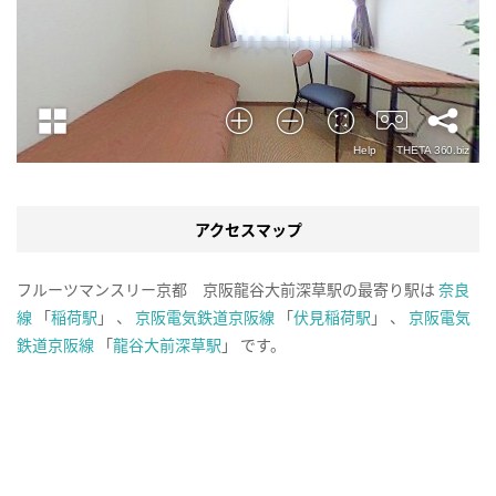
アクセスマップ
フルーツマンスリー京都 京阪龍谷大前深草駅の最寄り駅は
奈良
線
「
稲荷駅
」 、
京阪電気鉄道京阪線
「
伏見稲荷駅
」 、
京阪電気
鉄道京阪線
「
龍谷大前深草駅
」 です。