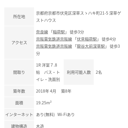
京都府京都市伏見区深草スゝハキ町21-5 深草ゲ
所在地
ストハウス
奈良線
「
稲荷駅
」 徒歩3分
京阪電気鉄道京阪線
「
伏見稲荷駅
」 徒歩4分
アクセス
京阪電気鉄道京阪線
「
龍谷大前深草駅
」 徒歩3
分
1R 洋室７.8
間取り
帖 バス・ト
利用可能人数
2名
イレ・洗面別
築年数
2018年 4月 築8年
面積
19.25m²
インターネット
あり(無料) Wi-Fiあり
建物構造
木造