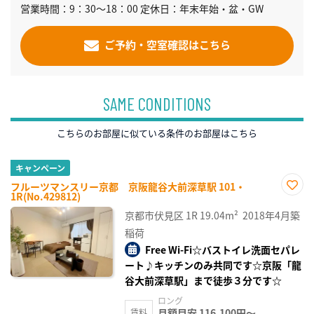
営業時間：9：30～18：00 定休日：年末年始・盆・GW
ご予約・空室確認はこちら
SAME CONDITIONS
こちらのお部屋に似ている条件のお部屋はこちら
キャンペーン
フルーツマンスリー京都 京阪龍谷大前深草駅 101・
1R(No.429812)
お気
に入
京都市伏見区
1R
19.04m²
2018年4月築
り登
録
稲荷
Free Wi-Fi☆バストイレ洗面セパレ
ート♪キッチンのみ共同です☆京阪「龍
谷大前深草駅」まで徒歩３分です☆
ロング
月額目安 116,100円～
賃料