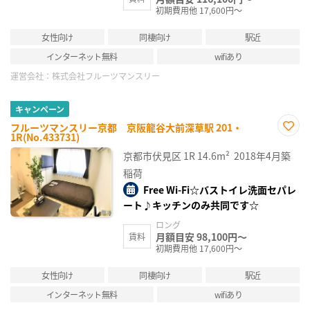
初期費用他 17,600円～
女性向け
同棲向け
駅近
インターネット無料
wifiあり
運営会社：
株式会社フルーツマンスリー
キャンペーン
フルーツマンスリー京都 京阪龍谷大前深草駅 201・
1R(No.433731)
お気
に入
京都市伏見区
1R
14.6m²
2018年4月築
り登
録
稲荷
Free Wi-Fi☆バストイレ洗面セパレ
ート♪キッチンのみ共同です☆
ロング
月額目安 98,100円～
賃料
初期費用他 17,600円～
女性向け
同棲向け
駅近
インターネット無料
wifiあり