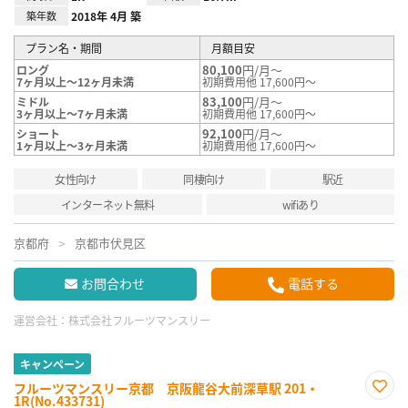
築年数
2018年 4月 築
プラン名・期間
月額目安
80,100
円/月～
ロング
7ヶ月以上～12ヶ月未満
初期費用他 17,600円～
83,100
円/月～
ミドル
3ヶ月以上～7ヶ月未満
初期費用他 17,600円～
92,100
円/月～
ショート
1ヶ月以上～3ヶ月未満
初期費用他 17,600円～
女性向け
同棲向け
駅近
インターネット無料
wifiあり
京都府
京都市伏見区
お問合わせ
電話する
運営会社：
株式会社フルーツマンスリー
キャンペーン
フルーツマンスリー京都 京阪龍谷大前深草駅 201・
1R(No.433731)
お気