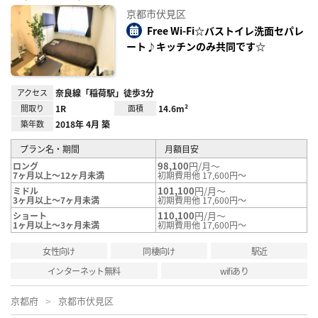
に入
京都市伏見区
り登
録
Free Wi-Fi☆バストイレ洗面セパレ
ート♪キッチンのみ共同です☆
アクセス
奈良線「稲荷駅」徒歩3分
間取り
1R
面積
14.6m²
築年数
2018年 4月 築
プラン名・期間
月額目安
98,100
円/月～
ロング
7ヶ月以上～12ヶ月未満
初期費用他 17,600円～
101,100
円/月～
ミドル
3ヶ月以上～7ヶ月未満
初期費用他 17,600円～
110,100
円/月～
ショート
1ヶ月以上～3ヶ月未満
初期費用他 17,600円～
女性向け
同棲向け
駅近
インターネット無料
wifiあり
京都府
京都市伏見区