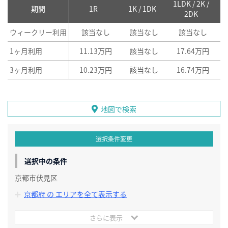
1LDK / 2K /
2
期間
1R
1K / 1DK
2DK
ウィークリー利用
該当なし
該当なし
該当なし
1ヶ月利用
11.13万円
該当なし
17.64万円
3ヶ月利用
10.23万円
該当なし
16.74万円
地図で検索
選択条件変更
選択中の条件
京都市伏見区
京都府 の エリアを全て表示する
さらに表示