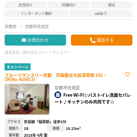
女性向け
同棲向け
駅近
インターネット無料
wifiあり
京都府
京都市伏見区
お問合わせ
電話する
運営会社：
株式会社フルーツマンスリー
キャンペーン
フルーツマンスリー京都 京阪龍谷大前深草駅 102・
1R(No.429813)
お気
に入
京都市伏見区
り登
録
Free Wi-Fi☆バストイレ洗面セパレ
ート♪キッチンのみ共同です☆
アクセス
奈良線「稲荷駅」徒歩3分
間取り
1R
面積
19.25m²
築年数
2018年 4月 築