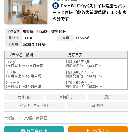
り登
録
Free Wi-Fi☆バストイレ洗面セパレ
ート♪京阪「龍谷大前深草駅」まで徒歩
６分です
アクセス
奈良線「稲荷駅」徒歩10分
間取り
1LDK
面積
27.99m²
築年数
2025年 3月 築
プラン名・期間
月額目安
164,400
円/月～
ロング
7ヶ月以上～12ヶ月未満
初期費用他 17,600円～
167,400
円/月～
ミドル
3ヶ月以上～7ヶ月未満
初期費用他 17,600円～
176,400
円/月～
ショート
1ヶ月以上～3ヶ月未満
初期費用他 17,600円～
女性向け
同棲向け
駅近
インターネット無料
wifiあり
京都府
京都市伏見区
お問合わせ
電話する