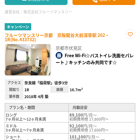
運営会社：
株式会社フルーツマンスリー
キャンペーン
フルーツマンスリー京都 京阪龍谷大前深草駅 202・
1R(No.433732)
お気
に入
京都市伏見区
り登
録
Free Wi-Fi☆バストイレ洗面セパレ
ート♪キッチンのみ共同です☆
アクセス
奈良線「稲荷駅」徒歩3分
間取り
1R
面積
16.7m²
築年数
2018年 4月 築
プラン名・期間
月額目安
89,100
円/月～
ロング
7ヶ月以上～12ヶ月未満
初期費用他 17,600円～
92,100
円/月～
ミドル
3ヶ月以上～7ヶ月未満
初期費用他 17,600円～
101,100
円/月～
ショート