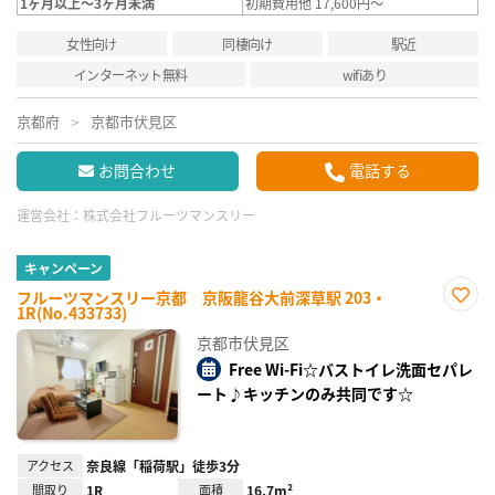
1ヶ月以上～3ヶ月未満
初期費用他 17,600円～
女性向け
同棲向け
駅近
インターネット無料
wifiあり
京都府
京都市伏見区
お問合わせ
電話する
運営会社：
株式会社フルーツマンスリー
キャンペーン
フルーツマンスリー京都 京阪龍谷大前深草駅 203・
1R(No.433733)
お気
に入
京都市伏見区
り登
録
Free Wi-Fi☆バストイレ洗面セパレ
ート♪キッチンのみ共同です☆
アクセス
奈良線「稲荷駅」徒歩3分
間取り
1R
面積
16.7m²