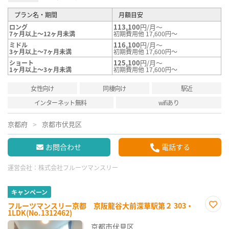
プラン名・期間
月額目安
113,100
円/月～
ロング
7ヶ月以上～12ヶ月未満
初期費用他 17,600円～
116,100
円/月～
ミドル
3ヶ月以上～7ヶ月未満
初期費用他 17,600円～
125,100
円/月～
ショート
1ヶ月以上～3ヶ月未満
初期費用他 17,600円～
女性向け
同棲向け
駅近
インターネット無料
wifiあり
京都府
京都市伏見区
お問合わせ
電話する
運営会社：
株式会社フルーツマンスリー
キャンペーン
フルーツマンスリー京都 京阪龍谷大前深草駅第２ 303・
1LDK(No.1312462)
お気
に入
京都市伏見区