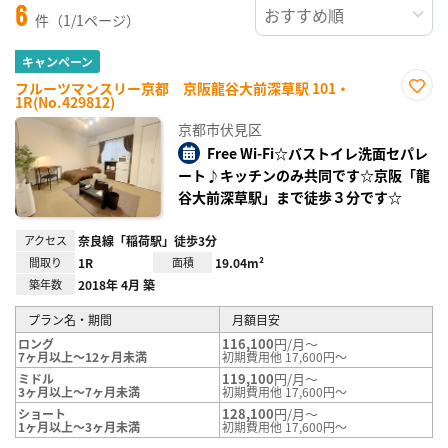
6
件（1/1ページ）
キャンペーン
フルーツマンスリー京都 京阪龍谷大前深草駅 101・
1R(No.429812)
お気
に入
京都市伏見区
り登
録
Free Wi-Fi☆バストイレ洗面セパレ
ート♪キッチンのみ共同です☆京阪「龍
谷大前深草駅」まで徒歩３分です☆
アクセス
奈良線「稲荷駅」徒歩3分
間取り
1R
面積
19.04m²
築年数
2018年 4月 築
プラン名・期間
月額目安
116,100
円/月～
ロング
7ヶ月以上～12ヶ月未満
初期費用他 17,600円～
119,100
円/月～
ミドル
3ヶ月以上～7ヶ月未満
初期費用他 17,600円～
128,100
円/月～
ショート
1ヶ月以上～3ヶ月未満
初期費用他 17,600円～