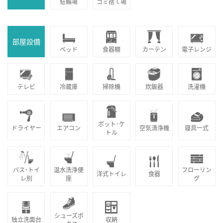
駐輪場
ゴミ捨て場
部屋設備
ベッド
食器棚
カーテン
電子レンジ
テレビ
冷蔵庫
掃除機
炊飯器
洗濯機
ポット･ケ
ドライヤー
エアコン
空気清浄機
寝具一式
トル
バス･トイ
温水洗浄便
フローリン
洋式トイレ
食器
レ別
座
グ
シューズボ
独立洗面台
収納