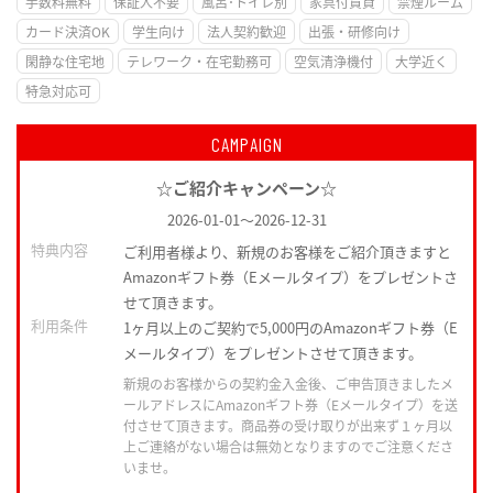
手数料無料
保証人不要
風呂･トイレ別
家具付賃貸
禁煙ルーム
カード決済OK
学生向け
法人契約歓迎
出張・研修向け
閑静な住宅地
テレワーク・在宅勤務可
空気清浄機付
大学近く
特急対応可
CAMPAIGN
☆ご紹介キャンペーン☆
2026-01-01
～
2026-12-31
特典内容
ご利用者様より、新規のお客様をご紹介頂きますと
Amazonギフト券（Eメールタイプ）をプレゼントさ
せて頂きます。
利用条件
1ヶ月以上のご契約で5,000円のAmazonギフト券（E
メールタイプ）をプレゼントさせて頂きます。
新規のお客様からの契約金入金後、ご申告頂きましたメ
ールアドレスにAmazonギフト券（Eメールタイプ）を送
付させて頂きます。商品券の受け取りが出来ず１ヶ月以
上ご連絡がない場合は無効となりますのでご注意くださ
いませ。