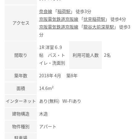
奈良線
「
稲荷駅
」 徒歩3分
京阪電気鉄道京阪線
「
伏見稲荷駅
」 徒歩4分
アクセス
京阪電気鉄道京阪線
「
龍谷大前深草駅
」 徒歩3
分
1R 洋室６.9
間取り
帖 バス・ト
利用可能人数
2名
イレ・洗面別
築年数
2018年 4月 築8年
面積
14.6m²
インターネット
あり(無料) Wi-Fiあり
建物構造
木造
物件種別
アパート
駐車場