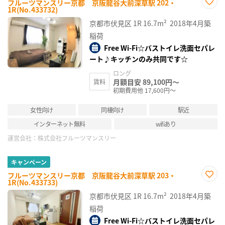
フルーツマンスリー京都 京阪龍谷大前深草駅 202・
1R(No.433732)
お気
に入
京都市伏見区
1R
16.7m²
2018年4月築
り登
録
稲荷
Free Wi-Fi☆バストイレ洗面セパレ
ート♪キッチンのみ共同です☆
ロング
月額目安 89,100円～
賃料
初期費用他 17,600円～
女性向け
同棲向け
駅近
インターネット無料
wifiあり
運営会社：
株式会社フルーツマンスリー
キャンペーン
フルーツマンスリー京都 京阪龍谷大前深草駅 203・
1R(No.433733)
お気
に入
京都市伏見区
1R
16.7m²
2018年4月築
り登
録
稲荷
Free Wi-Fi☆バストイレ洗面セパレ