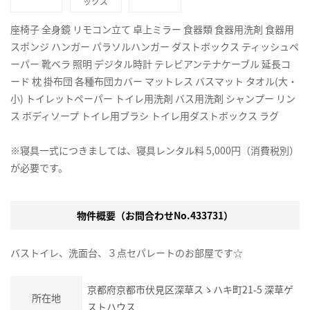
ックス
座椅子 全身鏡 リモコン立て 卓上ミラー 食器類 食器用洗剤 食器用
スポンジ ハンガー パラソルハンガー ダストボックス ティッシュペ
ーパー 靴ベラ 照明 デジタル時計 テレビアンテナケーブル 延長コ
ード 枕 掛布団 各種布団カバー マットレス バスマット タオル(大・
小) トイレットペーパー トイレ用洗剤 バス用洗剤 シャンプー リン
ス ボディソープ トイレ用ブラシ トイレ用ダストボックス ラグ
※寝具一式につきましては、寝具レンタル料 5,000円（消費税別）
が必要です。
物件概要（お問合わせNo.433731）
バストイレ、洗面台、３点セパレートのお部屋です☆
京都府京都市伏見区深草スゝハキ町21-5 深草ゲ
所在地
ストハウス