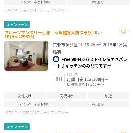
インターネット無料
wifiあり
運営会社：
株式会社フルーツマンスリー
キャンペーン
フルーツマンスリー京都 京阪龍谷大前深草駅 102・
1R(No.429813)
お気
に入
京都市伏見区
1R
19.25m²
2018年4月築
り登
録
稲荷
Free Wi-Fi☆バストイレ洗面セパレ
ート♪キッチンのみ共同です☆
ロング
月額目安 113,100円～
賃料
初期費用他 17,600円～
女性向け
同棲向け
駅近
インターネット無料
wifiあり
運営会社：
株式会社フルーツマンスリー
キャンペーン