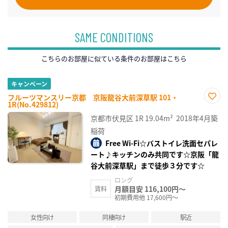
SAME CONDITIONS
こちらのお部屋に似ている条件のお部屋はこちら
キャンペーン
フルーツマンスリー京都 京阪龍谷大前深草駅 101・
1R(No.429812)
お気
に入
京都市伏見区
1R
19.04m²
2018年4月築
り登
録
稲荷
Free Wi-Fi☆バストイレ洗面セパレ
ート♪キッチンのみ共同です☆京阪「龍
谷大前深草駅」まで徒歩３分です☆
ロング
月額目安 116,100円～
賃料
初期費用他 17,600円～
女性向け
同棲向け
駅近