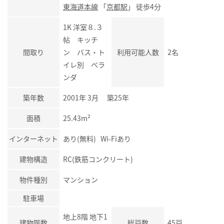
東海道本線
「
京都駅
」 徒歩4分
1K 洋室８.３
帖 キッチ
間取り
ン バス・ト
利用可能人数
2名
イレ別 ベラ
ンダ
築年数
2001年 3月 築25年
面積
25.43m²
インターネット
あり(無料) Wi-Fiあり
建物構造
RC(鉄筋コンクリート)
物件種別
マンション
駐車場
地上8階 地下1
建物階数
総戸数
45戸