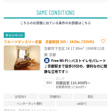
SAME CONDITIONS
こちらのお部屋に似ている条件のお部屋はこちら
キャンペーン
フルーツマンスリー京都 京都駅西 305・1K(No.733545)
お気
京都市下京区
1K
17.89m²
1998年11月
に入
り登
築
京都
録
Free Wi-Fi☆バストイレセパレート
♪京都駅まで徒歩10分の、便利なのに閑
静な立地です☆
ロング
月額目安 110,400円～
賃料
初期費用他 17,600円～
女性向け
同棲向け
駅近
インターネット無料
wifiあり
運営会社：
株式会社フルーツマンスリー