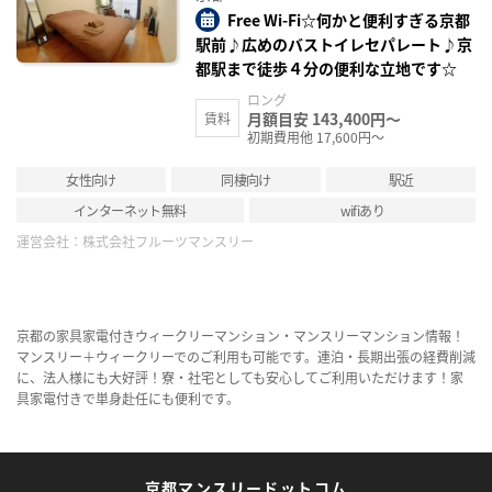
録
Free Wi-Fi☆何かと便利すぎる京都
駅前♪広めのバストイレセパレート♪京
都駅まで徒歩４分の便利な立地です☆
ロング
月額目安 143,400円～
賃料
初期費用他 17,600円～
女性向け
同棲向け
駅近
インターネット無料
wifiあり
運営会社：
株式会社フルーツマンスリー
京都の家具家電付きウィークリーマンション・マンスリーマンション情報！
マンスリー＋ウィークリーでのご利用も可能です。連泊・長期出張の経費削減
に、法人様にも大好評！寮・社宅としても安心してご利用いただけます！家
具家電付きで単身赴任にも便利です。
京都マンスリードットコム