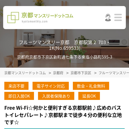
フルーツマンスリー京都 京都駅第２ 703・
1K(No.659533)
京都府京都市下京区新町通七条下る東塩小路町595-3
京都マンスリードットコム
京都府
京都市下京区
フルーツマンスリ
来店不要
電子サイン対応
敷金・礼金無料
即日入居OK
入居者保険あり
延長OK
Free Wi-Fi☆何かと便利すぎる京都駅前♪広めのバス
トイレセパレート♪京都駅まで徒歩４分の便利な立地
です☆