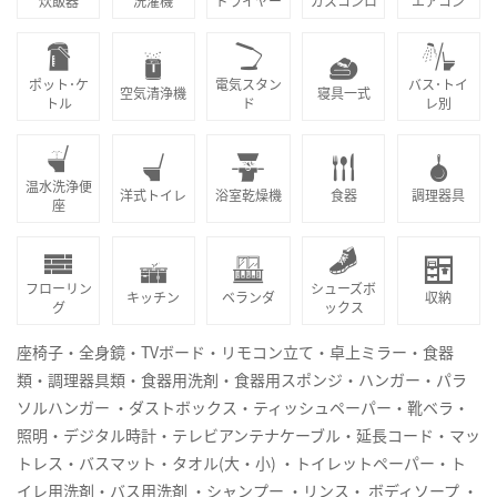
炊飯器
洗濯機
ドライヤー
ガスコンロ
エアコン
ポット･ケ
電気スタン
バス･トイ
空気清浄機
寝具一式
トル
ド
レ別
温水洗浄便
洋式トイレ
浴室乾燥機
食器
調理器具
座
フローリン
シューズボ
キッチン
ベランダ
収納
グ
ックス
座椅子・全身鏡・TVボード・リモコン立て・卓上ミラー・食器
類・調理器具類・食器用洗剤・食器用スポンジ・ハンガー・パラ
ソルハンガー ・ダストボックス・ティッシュペーパー・靴ベラ・
照明・デジタル時計・テレビアンテナケーブル・延長コード・マッ
トレス・バスマット・タオル(大・小) ・トイレットペーパー・ト
イレ用洗剤・バス用洗剤 ・シャンプー ・リンス・ ボディソープ ・