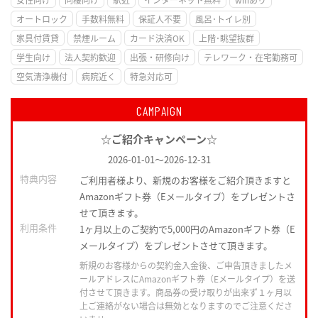
オートロック
手数料無料
保証人不要
風呂･トイレ別
家具付賃貸
禁煙ルーム
カード決済OK
上階･眺望抜群
学生向け
法人契約歓迎
出張・研修向け
テレワーク・在宅勤務可
空気清浄機付
病院近く
特急対応可
CAMPAIGN
☆ご紹介キャンペーン☆
2026-01-01
～
2026-12-31
特典内容
ご利用者様より、新規のお客様をご紹介頂きますと
Amazonギフト券（Eメールタイプ）をプレゼントさ
せて頂きます。
利用条件
1ヶ月以上のご契約で5,000円のAmazonギフト券（E
メールタイプ）をプレゼントさせて頂きます。
新規のお客様からの契約金入金後、ご申告頂きましたメ
ールアドレスにAmazonギフト券（Eメールタイプ）を送
付させて頂きます。商品券の受け取りが出来ず１ヶ月以
上ご連絡がない場合は無効となりますのでご注意くださ