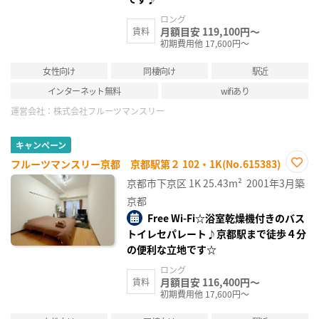
ロング
月額目安 119,100円～
賃料
初期費用他 17,600円～
女性向け
同棲向け
駅近
インターネット無料
wifiあり
運営会社：
株式会社フルーツマンスリー
キャンペーン
フルーツマンスリー京都 京都駅第２ 102・1K(No.615383)
お気
京都市下京区
1K
25.43m²
2001年3月築
に入
り登
京都
録
Free Wi-Fi☆浴室乾燥機付きのバス
トイレセパレート♪京都駅まで徒歩４分
の便利な立地です☆
ロング
月額目安 116,400円～
賃料
初期費用他 17,600円～