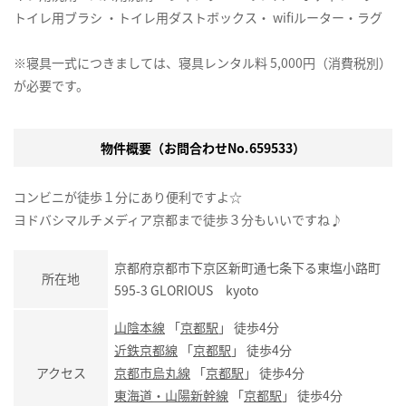
トイレ用ブラシ ・トイレ用ダストボックス・ wifiルーター・ラグ
※寝具一式につきましては、寝具レンタル料 5,000円（消費税別）
が必要です。
物件概要（お問合わせNo.659533）
コンビニが徒歩１分にあり便利ですよ☆
ヨドバシマルチメディア京都まで徒歩３分もいいですね♪
京都府京都市下京区新町通七条下る東塩小路町
所在地
595-3 GLORIOUS kyoto
山陰本線
「
京都駅
」 徒歩4分
近鉄京都線
「
京都駅
」 徒歩4分
アクセス
京都市烏丸線
「
京都駅
」 徒歩4分
東海道・山陽新幹線
「
京都駅
」 徒歩4分