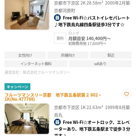
に入
京都市下京区
2K
28.58m²
2000年2月築
り登
録
京都河原町
Free Wi-Fi☆バストイレセパレート
♪地下鉄烏丸線四条駅徒歩3分です☆
ロング
月額目安 140,400円～
賃料
初期費用他 17,600円～
女性向け
同棲向け
駅近
インターネット無料
wifiあり
運営会社：
株式会社フルーツマンスリー
キャンペーン
フルーツマンスリー京都 地下鉄五条駅第２ 802・
1K(No.477798)
お気
に入
京都市下京区
1K
22.63m²
1989年8月築
り登
録
烏丸
Free Wi-Fi☆オートロック、エレベ
ーターあり、地下鉄五条駅まで徒歩３分
です♪