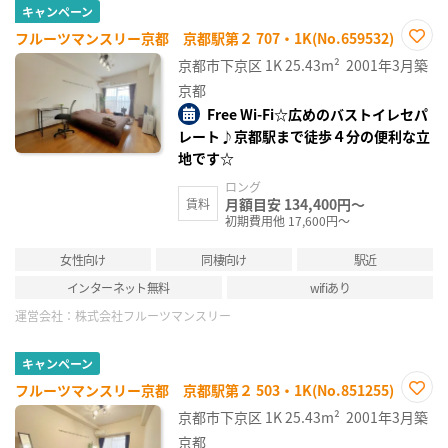
キャンペーン
フルーツマンスリー京都 京都駅第２ 707・1K(No.659532)
お気
京都市下京区
1K
25.43m²
2001年3月築
に入
り登
京都
録
Free Wi-Fi☆広めのバストイレセパ
レート♪京都駅まで徒歩４分の便利な立
地です☆
ロング
月額目安 134,400円～
賃料
初期費用他 17,600円～
女性向け
同棲向け
駅近
インターネット無料
wifiあり
運営会社：
株式会社フルーツマンスリー
キャンペーン
フルーツマンスリー京都 京都駅第２ 503・1K(No.851255)
お気
京都市下京区
1K
25.43m²
2001年3月築
に入
り登
京都