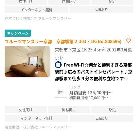
女性向け
同棲向け
駅近
インターネット無料
wifiあり
運営会社：
株式会社フルーツマンスリー
キャンペーン
フルーツマンスリー京都 京都駅第２ 303・1K(No.808596)
お気
京都市下京区
1K
25.43m²
2001年3月築
に入
り登
京都
録
Free Wi-Fi☆何かと便利すぎる京都
駅前♪広めのバストイレセパレート♪京
都駅まで徒歩４分の便利な立地です☆
ロング
月額目安 125,400円～
賃料
初期費用他 17,600円～
女性向け
同棲向け
駅近
インターネット無料
wifiあり
運営会社：
株式会社フルーツマンスリー