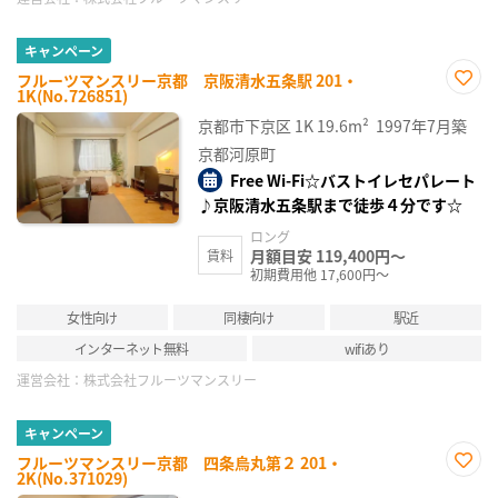
キャンペーン
フルーツマンスリー京都 京阪清水五条駅 201・
1K(No.726851)
お気
に入
京都市下京区
1K
19.6m²
1997年7月築
り登
録
京都河原町
Free Wi-Fi☆バストイレセパレート
♪京阪清水五条駅まで徒歩４分です☆
ロング
月額目安 119,400円～
賃料
初期費用他 17,600円～
女性向け
同棲向け
駅近
インターネット無料
wifiあり
運営会社：
株式会社フルーツマンスリー
キャンペーン
フルーツマンスリー京都 四条烏丸第２ 201・
2K(No.371029)
お気