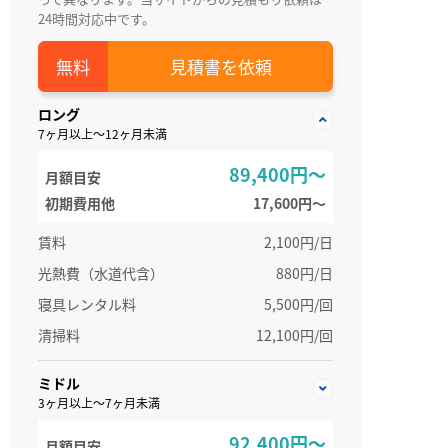
24時間対応中です。
見積書を依頼
ロング
7ヶ月以上～12ヶ月未満
89,400円～
月額目安
初期費用他
17,600円〜
賃料
2,100円/日
光熱費（水道代含）
880円/日
寝具レンタル料
5,500円/回
清掃料
12,100円/回
ミドル
3ヶ月以上～7ヶ月未満
92,400円～
月額目安