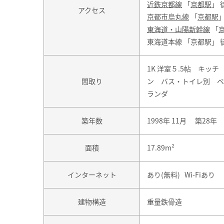
近鉄京都線
「
京都駅
」 
アクセス
京都市烏丸線
「
京都駅
」
東海道・山陽新幹線
「
東海道本線 「京都駅」 
1K 洋室５.5帖 キッチ
間取り
ン バス・トイレ別 ベ
ランダ
築年数
1998年 11月 築28年
面積
17.89m²
インターネット
あり(無料) Wi-Fiあり
建物構造
重量鉄骨造