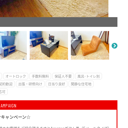
。
オートロック
手数料無料
保証人不要
風呂･トイレ別
契約歓迎
出張・研修向け
日当り良好
閑静な住宅地
応可
CAMPAIGN
介キャンペーン☆