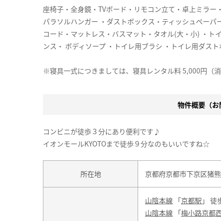
座椅子・全身鏡・TVボード・リモコン立て・卓上ミラー
パラソルハンガー ・ダストボックス・ティッシュペーパ
コード・マットレス・バスマット・タオル(大・小) ・ト
ンス・ ボディソープ ・トイレ用ブラシ ・トイレ用ダストボ
※寝具一式につきましては、寝具レンタル料 5,000円（
物件概要（お問
コンビニが徒歩３分にあり便利です♪
イオンモールKYOTOまで徒歩９分なのもいいですね☆
所在地
京都府京都市下京区猪熊通
山陰本線
「
京都駅
」 徒
山陰本線
「
梅小路京都