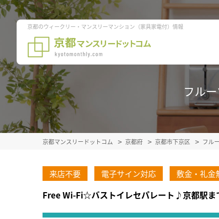
京都のウィークリー・マンスリーマンション（家具家電付）情報
フルーツ
京都マンスリードットコム
京都府
京都市下京区
フル
来店不要
電子サイン対応
敷金・礼金
Free Wi-Fi☆バストイレセパレート♪京都