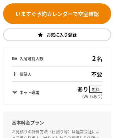
いますぐ予約カレンダーで空室確認
お気に入り登録
2
名
入居可能人数
不要
保証人
あり
無料
ネット環境
(Wi-Fiあり)
基本料金プラン
お見積りの計算方法（日割り等）は運営会社によ
って異なります。当サイトからの見積もり依頼は