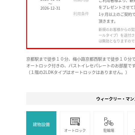
ご利用者様より、新
～
をプレゼントさせて
2026-12-31
利用条件
1ヶ月以上のご契約で
頂きます。
新規のお客様からの契
ールタイプ）を送付さ
は無効となりますので
京都駅まで徒歩１０分、梅小路京都西駅まで徒歩１０分
オートロック付きの、バストイレセパレートのお部屋で
（１階の2LDKタイプはオートロックはありません。）
ウィークリー・マン
建物設備
オートロック
駐輪場