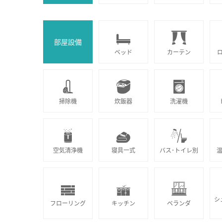
部屋設備
ベッド
カーテン
掃除機
炊飯器
洗濯機
空気清浄機
寝具一式
バス･トイレ別
シ
フローリング
キッチン
ベランダ