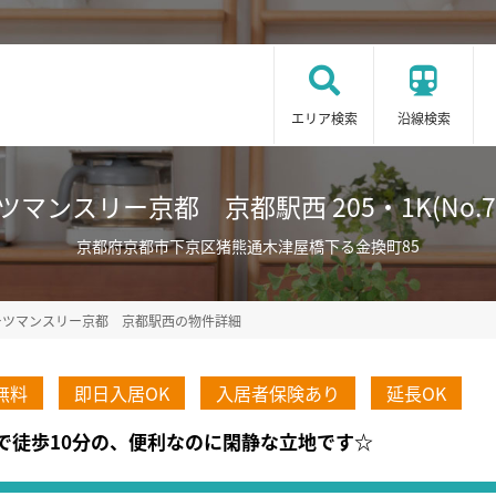
エリア検索
沿線検索
マンスリー京都 京都駅西 205・1K(No.73
京都府京都市下京区猪熊通木津屋橋下る金換町85
ーツマンスリー京都 京都駅西の物件詳細
無料
即日入居OK
入居者保険あり
延長OK
駅まで徒歩10分の、便利なのに閑静な立地です☆