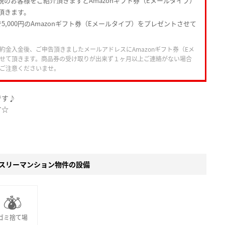
規のお客様をご紹介頂きますとAmazonギフト券（Eメールタイプ）
頂きます。
5,000円のAmazonギフト券（Eメールタイプ）をプレゼントさせて
約金入金後、ご申告頂きましたメールアドレスにAmazonギフト券（Eメ
せて頂きます。商品券の受け取りが出来ず１ヶ月以上ご連絡がない場合
ご注意くださいませ。
です♪
す☆
スリーマンション物件の設備
ゴミ捨て場