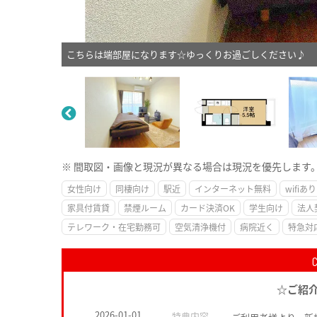
こちらは端部屋になります☆ゆっくりお過ごしください♪
※ 間取図・画像と現況が異なる場合は現況を優先します
女性向け
同棲向け
駅近
インターネット無料
wifiあり
家具付賃貸
禁煙ルーム
カード決済OK
学生向け
法人
テレワーク・在宅勤務可
空気清浄機付
病院近く
特急対
☆ご紹
2026-01-01
特典内容