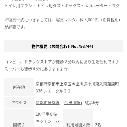
トイレ用ブラシ ・トイレ用ダストボックス・ wifiルーター・ラグ
※寝具一式につきましては、寝具レンタル料 5,000円（消費税別）
が必要です。
物件概要（お問合わせNo.798744）
コンビニ、ドラッグストアが徒歩２分以内にあり生活便利です♪
スーパーも徒歩４分にありますよ☆
京都府京都市上京区今出川通小川東入南兼康町
所在地
336 シエークル２１
アクセス
京都市烏丸線
「
今出川駅
」 徒歩6分
1K 洋室８帖
キッチン バ
間取り
利用可能人数
2名