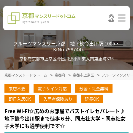
フルーツマンスリー京都 地下鉄今出川駅 1005・
1K(No.798744)
京都府京都市上京区今出川通小川東入南兼康町336
京都マンスリードットコム
京都府
京都市上京区
フルーツマンスリ
来店不要
電子サイン対応
敷金・礼金無料
即日入居OK
入居者保険あり
延長OK
Free Wi-Fi☆広めのお部屋でバストイレセパレート♪
地下鉄今出川駅まで徒歩６分、同志社大学・同志社女
子大学にも通学便利です☆