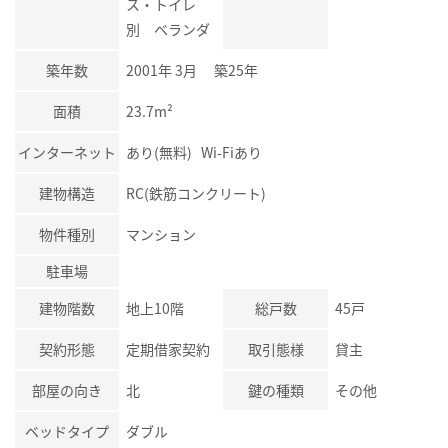
ス・トイレ
別 ベランダ
築年数
2001年 3月 築25年
面積
23.7m²
インターネット
あり(無料) Wi-Fiあり
建物構造
RC(鉄筋コンクリート)
物件種別
マンション
駐車場
建物階数
地上10階
総戸数
45戸
契約形態
定期借家契約
取引態様
貸主
部屋の向き
北
鍵の種類
その他
ベッドタイプ
ダブル