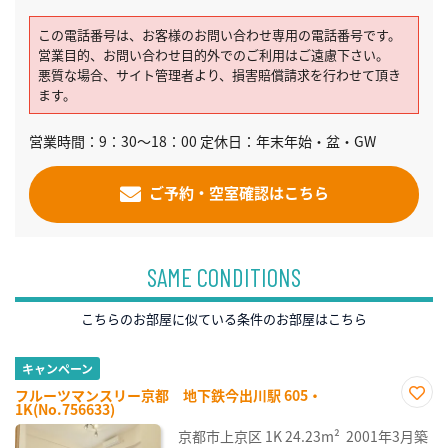
この電話番号は、お客様のお問い合わせ専用の電話番号です。
営業目的、お問い合わせ目的外でのご利用はご遠慮下さい。
悪質な場合、サイト管理者より、損害賠償請求を行わせて頂き
ます。
営業時間：9：30～18：00 定休日：年末年始・盆・GW
ご予約・空室確認はこちら
SAME CONDITIONS
こちらのお部屋に似ている条件のお部屋はこちら
キャンペーン
フルーツマンスリー京都 地下鉄今出川駅 605・
1K(No.756633)
お気
に入
京都市上京区
1K
24.23m²
2001年3月築
り登