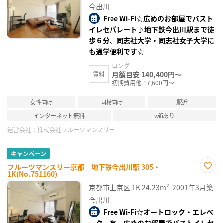
録
今出川
Free Wi-Fi☆広めのお部屋でバスト
イレセパレート♪地下鉄今出川駅まで徒
歩６分、同志社大学・同志社女子大学に
も通学便利です☆
ロング
月額目安 140,400円～
賃料
初期費用他 17,600円～
女性向け
同棲向け
駅近
インターネット無料
wifiあり
運営会社：
株式会社フルーツマンスリー
キャンペーン
フルーツマンスリー京都 地下鉄今出川駅 305・
1K(No.751160)
お気
に入
京都市上京区
1K
24.23m²
2001年3月築
り登
録
今出川
Free Wi-Fi☆オートロック・エレベ
ーター有、広めのお部屋でバストイレセ