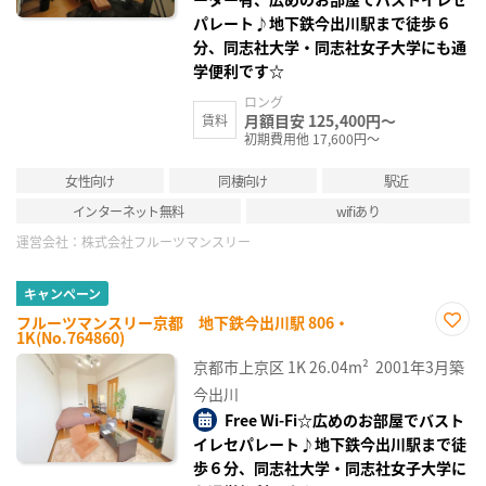
パレート♪地下鉄今出川駅まで徒歩６
分、同志社大学・同志社女子大学にも通
学便利です☆
ロング
月額目安 125,400円～
賃料
初期費用他 17,600円～
女性向け
同棲向け
駅近
インターネット無料
wifiあり
運営会社：
株式会社フルーツマンスリー
キャンペーン
フルーツマンスリー京都 地下鉄今出川駅 806・
1K(No.764860)
お気
に入
京都市上京区
1K
26.04m²
2001年3月築
り登
録
今出川
Free Wi-Fi☆広めのお部屋でバスト
イレセパレート♪地下鉄今出川駅まで徒
歩６分、同志社大学・同志社女子大学に