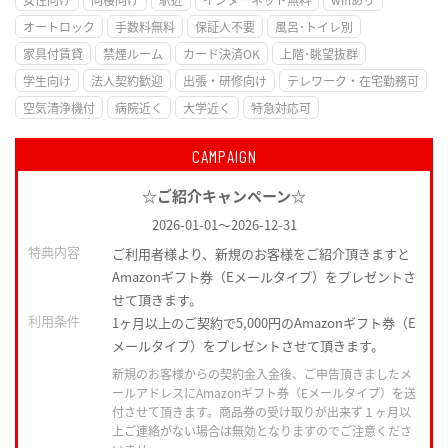
オートロック
手数料無料
保証人不要
風呂･トイレ別
家具付賃貸
禁煙ルーム
カード決済OK
上階･眺望抜群
学生向け
法人契約歓迎
出張・研修向け
テレワーク・在宅勤務可
空気清浄機付
病院近く
大学近く
特急対応可
CAMPAIGN
☆ご紹介キャンペーン☆
2026-01-01
～
2026-12-31
特典内容
ご利用者様より、新規のお客様をご紹介頂きますと
Amazonギフト券（Eメールタイプ）をプレゼントさ
せて頂きます。
利用条件
1ヶ月以上のご契約で5,000円のAmazonギフト券（E
メールタイプ）をプレゼントさせて頂きます。
新規のお客様からの契約金入金後、ご申告頂きましたメ
ールアドレスにAmazonギフト券（Eメールタイプ）を送
付させて頂きます。商品券の受け取りが出来ず１ヶ月以
上ご連絡がない場合は無効となりますのでご注意くださ