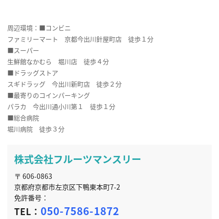
周辺環境：■コンビニ
ファミリーマート 京都今出川針屋町店 徒歩１分
■スーパー
生鮮館なかむら 堀川店 徒歩４分
■ドラッグストア
スギドラッグ 今出川新町店 徒歩２分
■最寄りのコインパーキング
パラカ 今出川通小川第１ 徒歩１分
■総合病院
堀川病院 徒歩３分
株式会社フルーツマンスリー
〒 606-0863
京都府京都市左京区下鴨東本町7-2
免許番号：
050-7586-1872
TEL：