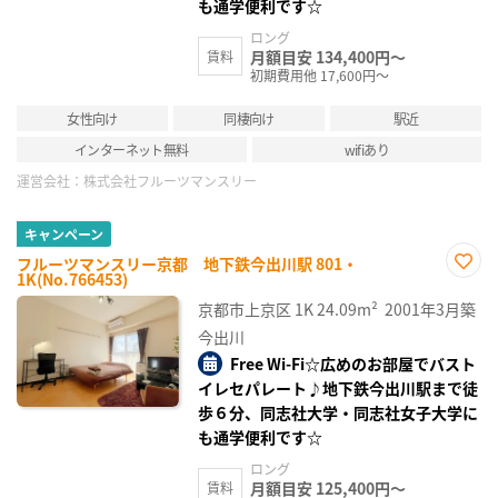
も通学便利です☆
ロング
月額目安 134,400円～
賃料
初期費用他 17,600円～
女性向け
同棲向け
駅近
インターネット無料
wifiあり
運営会社：
株式会社フルーツマンスリー
キャンペーン
フルーツマンスリー京都 地下鉄今出川駅 801・
1K(No.766453)
お気
に入
京都市上京区
1K
24.09m²
2001年3月築
り登
録
今出川
Free Wi-Fi☆広めのお部屋でバスト
イレセパレート♪地下鉄今出川駅まで徒
歩６分、同志社大学・同志社女子大学に
も通学便利です☆
ロング
月額目安 125,400円～
賃料