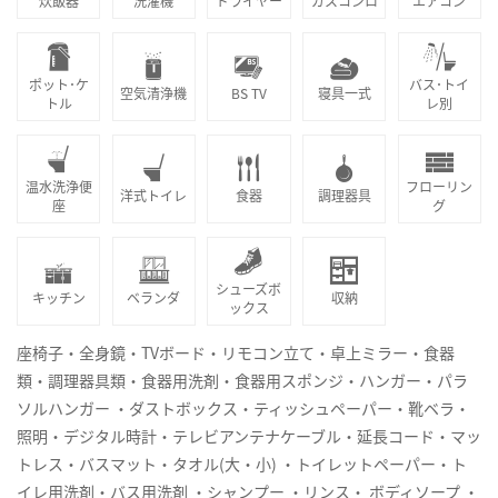
炊飯器
洗濯機
ドライヤー
ガスコンロ
エアコン
ポット･ケ
バス･トイ
空気清浄機
BS TV
寝具一式
トル
レ別
温水洗浄便
フローリン
洋式トイレ
食器
調理器具
座
グ
シューズボ
キッチン
ベランダ
収納
ックス
座椅子・全身鏡・TVボード・リモコン立て・卓上ミラー・食器
類・調理器具類・食器用洗剤・食器用スポンジ・ハンガー・パラ
ソルハンガー ・ダストボックス・ティッシュペーパー・靴ベラ・
照明・デジタル時計・テレビアンテナケーブル・延長コード・マッ
トレス・バスマット・タオル(大・小) ・トイレットペーパー・ト
イレ用洗剤・バス用洗剤 ・シャンプー ・リンス・ ボディソープ ・