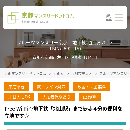
フルーツマンスリー京都 地下鉄北山駅 201・
1K(No.805119)
京都府京都市左京区下鴨水口町47-1
京都マンスリードットコム
京都府
京都市左京区
フルーツマンスリ
来店不要
電子サイン対応
敷金・礼金無料
即日入居OK
入居者保険あり
延長OK
Free Wi-Fi☆地下鉄「北山駅」まで徒歩４分の便利な
立地です☆