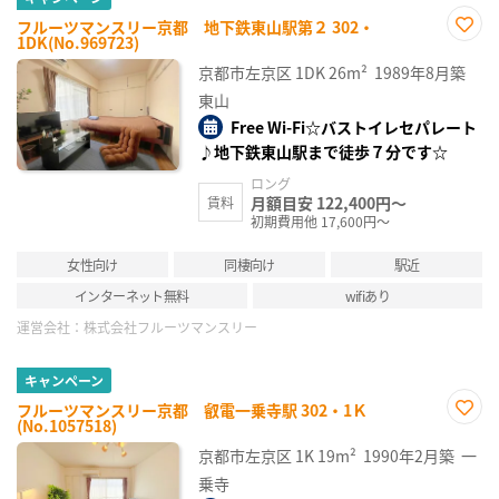
フルーツマンスリー京都 地下鉄東山駅第２ 302・
1DK(No.969723)
お気
に入
京都市左京区
1DK
26m²
1989年8月築
り登
録
東山
Free Wi-Fi☆バストイレセパレート
♪地下鉄東山駅まで徒歩７分です☆
ロング
月額目安 122,400円～
賃料
初期費用他 17,600円～
女性向け
同棲向け
駅近
インターネット無料
wifiあり
運営会社：
株式会社フルーツマンスリー
キャンペーン
フルーツマンスリー京都 叡電一乗寺駅 302・1Ｋ
(No.1057518)
お気
に入
京都市左京区
1K
19m²
1990年2月築
一
り登
録
乗寺