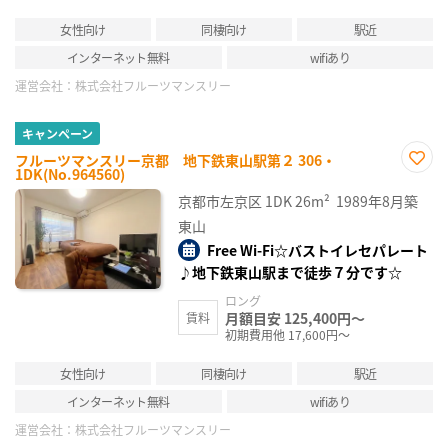
女性向け
同棲向け
駅近
インターネット無料
wifiあり
運営会社：
株式会社フルーツマンスリー
キャンペーン
フルーツマンスリー京都 地下鉄東山駅第２ 306・
1DK(No.964560)
お気
に入
京都市左京区
1DK
26m²
1989年8月築
り登
録
東山
Free Wi-Fi☆バストイレセパレート
♪地下鉄東山駅まで徒歩７分です☆
ロング
月額目安 125,400円～
賃料
初期費用他 17,600円～
女性向け
同棲向け
駅近
インターネット無料
wifiあり
運営会社：
株式会社フルーツマンスリー