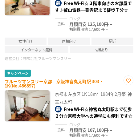
Free Wi-Fi☆３階東向きのお部屋で
す♪叡山電鉄一乗寺駅まで徒歩７分☆
ロング
月額目安 125,100円～
賃料
初期費用他 17,600円～
女性向け
同棲向け
駅近
インターネット無料
wifiあり
運営会社：
株式会社フルーツマンスリー
キャンペーン
フルーツマンスリー京都 京阪神宮丸太町駅 303・
1K(No.486897)
お気
に入
京都市左京区
1K
18m²
1984年2月築
神
り登
録
宮丸太町
Free Wi-Fi☆神宮丸太町駅まで徒歩
２分☆京都大学への通学にも便利です☆
ロング
月額目安 107,100円～
賃料
初期費用他 17,600円～