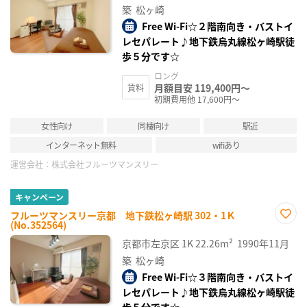
録
築
松ヶ崎
Free Wi-Fi☆２階南向き・バストイ
レセパレート♪地下鉄烏丸線松ヶ崎駅徒
歩５分です☆
ロング
月額目安 119,400円～
賃料
初期費用他 17,600円～
女性向け
同棲向け
駅近
インターネット無料
wifiあり
運営会社：
株式会社フルーツマンスリー
キャンペーン
フルーツマンスリー京都 地下鉄松ヶ崎駅 302・1Ｋ
(No.352564)
お気
に入
京都市左京区
1K
22.26m²
1990年11月
り登
録
築
松ヶ崎
Free Wi-Fi☆３階南向き・バストイ
レセパレート♪地下鉄烏丸線松ヶ崎駅徒
歩５分です☆