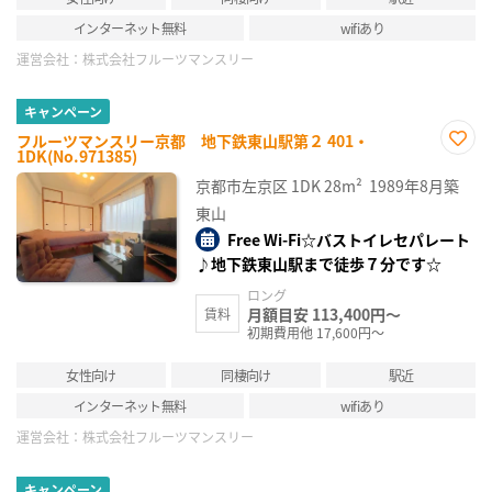
インターネット無料
wifiあり
運営会社：
株式会社フルーツマンスリー
キャンペーン
フルーツマンスリー京都 地下鉄東山駅第２ 401・
1DK(No.971385)
お気
に入
京都市左京区
1DK
28m²
1989年8月築
り登
録
東山
Free Wi-Fi☆バストイレセパレート
♪地下鉄東山駅まで徒歩７分です☆
ロング
月額目安 113,400円～
賃料
初期費用他 17,600円～
女性向け
同棲向け
駅近
インターネット無料
wifiあり
運営会社：
株式会社フルーツマンスリー
キャンペーン