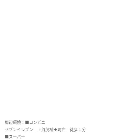
周辺環境：■コンビニ
セブンイレブン 上賀茂榊田町店 徒歩１分
■スーパー