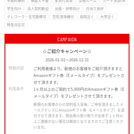
手数料無料
保証人不要
家具付賃貸
禁煙ルーム
カード決済OK
学生向け
法人契約歓迎
出張・研修向け
日当り良好
テレワーク・在宅勤務可
空気清浄機付
病院近く
大学近く
特急対応可
CAMPAIGN
☆ご紹介キャンペーン☆
2026-01-01
～
2026-12-31
特典内容
ご利用者様より、新規のお客様をご紹介頂きますと
Amazonギフト券（Eメールタイプ）をプレゼントさ
せて頂きます。
利用条件
1ヶ月以上のご契約で5,000円のAmazonギフト券（E
メールタイプ）をプレゼントさせて頂きます。
新規のお客様からの契約金入金後、ご申告頂きましたメ
ールアドレスにAmazonギフト券（Eメールタイプ）を送
付させて頂きます。商品券の受け取りが出来ず１ヶ月以
上ご連絡がない場合は無効となりますのでご注意くださ
いませ。