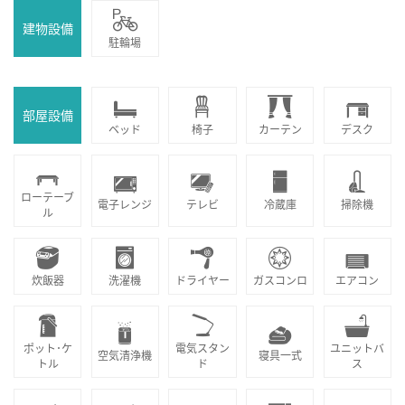
建物設備
駐輪場
部屋設備
ベッド
椅子
カーテン
デスク
ローテーブ
電子レンジ
テレビ
冷蔵庫
掃除機
ル
炊飯器
洗濯機
ドライヤー
ガスコンロ
エアコン
ポット･ケ
電気スタン
ユニットバ
空気清浄機
寝具一式
トル
ド
ス