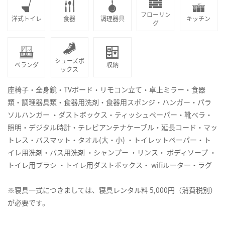
フローリン
洋式トイレ
食器
調理器具
キッチン
グ
シューズボ
ベランダ
収納
ックス
座椅子・全身鏡・TVボード・リモコン立て・卓上ミラー・食器
類・調理器具類・食器用洗剤・食器用スポンジ・ハンガー・パラ
ソルハンガー ・ダストボックス・ティッシュペーパー・靴ベラ・
照明・デジタル時計・テレビアンテナケーブル・延長コード・マッ
トレス・バスマット・タオル(大・小) ・トイレットペーパー・ト
イレ用洗剤・バス用洗剤 ・シャンプー ・リンス・ ボディソープ ・
トイレ用ブラシ ・トイレ用ダストボックス・ wifiルーター・ラグ
※寝具一式につきましては、寝具レンタル料 5,000円（消費税別）
が必要です。