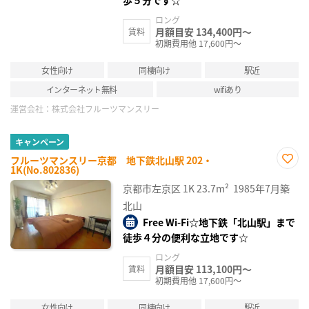
ロング
月額目安 134,400円～
賃料
初期費用他 17,600円～
女性向け
同棲向け
駅近
インターネット無料
wifiあり
運営会社：
株式会社フルーツマンスリー
キャンペーン
フルーツマンスリー京都 地下鉄北山駅 202・
1K(No.802836)
お気
に入
京都市左京区
1K
23.7m²
1985年7月築
り登
録
北山
Free Wi-Fi☆地下鉄「北山駅」まで
徒歩４分の便利な立地です☆
ロング
月額目安 113,100円～
賃料
初期費用他 17,600円～
女性向け
同棲向け
駅近