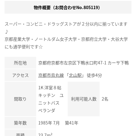
物件概要（お問合わせNo.805119）
スーパー・コンビニ・ドラッグストアが２分以内に揃っています
♪
京都産業大学・ノートルダム女子大学・京都府立大学・大谷大学
にも通学便利です☆
所在地
京都府京都市左京区下鴨水口町47-1 カーサ下鴨
アクセス
京都市烏丸線
「
北山駅
」 徒歩4分
1K 洋室８帖
キッチン ユ
間取り
利用可能人数
2名
ニットバス
ベランダ
築年数
1985年 7月 築41年
面積
23.7m²