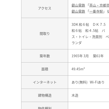
叡山電鉄
「
茶山・京都
アクセス
叡山電鉄
「
一乗寺駅
」 
3DK 和６帖 ＤＫ７.5
和６帖 和４.5帖 バ
間取り
ス・トイレ・洗面別 ベ
ランダ
築年数
1965年 3月 築61年
面積
49.45m²
インターネット
あり(無料) Wi-Fiあり
建物構造
木造
物件種別