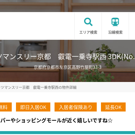
エリア検索
沿線検索
マンスリー京都 叡電一乗寺駅西 3DK(No.94
京都府京都市左京区高野竹屋町33-3
ーツマンスリー京都 叡電一乗寺駅西の物件詳細
無料
即日入居OK
入居者保険あり
延長OK
型スーパーやショッピングモールが近く嬉しいですね☆