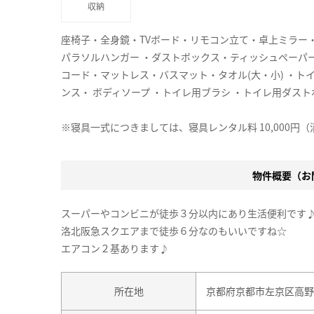
収納
座椅子・全身鏡・TVボード・リモコン立て・卓上ミラー
パラソルハンガー ・ダストボックス・ティッシュペーパ
コード・マットレス・バスマット・タオル(大・小) ・ト
ンス・ ボディソープ ・トイレ用ブラシ ・トイレ用ダストボ
※寝具一式につきましては、寝具レンタル料 10,000円
物件概要（お問
スーパーやコンビニが徒歩３分以内にあり生活便利です
洛北阪急スクエアまで徒歩６分なのもいいですね☆
エアコン２基あります♪
所在地
京都府京都市左京区高野竹