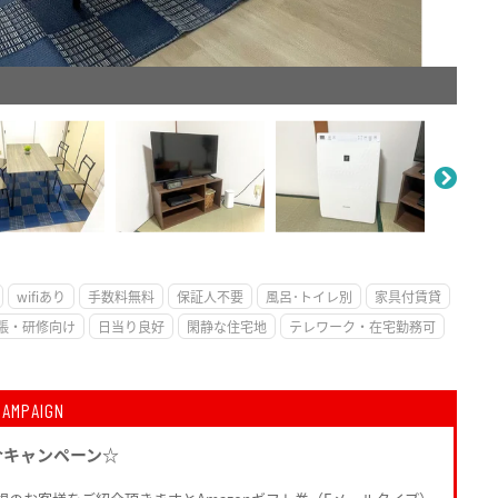
。
wifiあり
手数料無料
保証人不要
風呂･トイレ別
家具付賃貸
張・研修向け
日当り良好
閑静な住宅地
テレワーク・在宅勤務可
CAMPAIGN
介キャンペーン☆