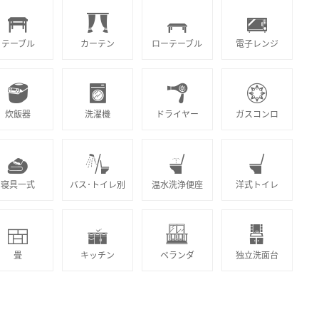
テーブル
カーテン
ローテーブル
電子レンジ
炊飯器
洗濯機
ドライヤー
ガスコンロ
寝具一式
バス･トイレ別
温水洗浄便座
洋式トイレ
畳
キッチン
ベランダ
独立洗面台