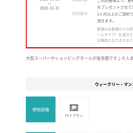
ご利用者様より、新
～
をプレゼントさせて
2026-12-31
利用条件
1ヶ月以上のご契約で
頂きます。
新規のお客様からの契
ールタイプ）を送付さ
は無効となりますので
大型スーパーやショッピングモールが徒歩圏です♪６人
ウィークリー・マン
建物設備
TVドアホン