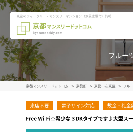
京都のウィークリー・マンスリーマンション（家具家電付）情報
フルーツ
京都マンスリードットコム
京都府
京都市左京区
フル
来店不要
電子サイン対応
敷金・礼金
Free Wi-Fi☆希少な３DKタイプです♪大