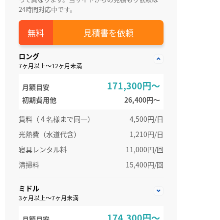
24時間対応中です。
見積書を依頼
ロング
7ヶ月以上～12ヶ月未満
171,300円～
月額目安
初期費用他
26,400円〜
賃料（４名様まで同一）
4,500円/日
光熱費（水道代含）
1,210円/日
寝具レンタル料
11,000円/回
清掃料
15,400円/回
ミドル
3ヶ月以上～7ヶ月未満
174,300円～
月額目安