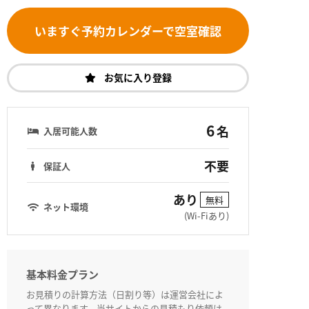
いますぐ予約カレンダーで空室確認
お気に入り登録
6
名
入居可能人数
不要
保証人
あり
無料
ネット環境
(Wi-Fiあり)
基本料金プラン
お見積りの計算方法（日割り等）は運営会社によ
って異なります。当サイトからの見積もり依頼は