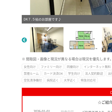
DK７.５帖のお部屋です♪
※ 間取図・画像と現況が異なる場合は現況を優先します
女性向け
ファミリー向け
同棲向け
インターネット無料
禁煙ルーム
カード決済OK
学生向け
法人契約歓迎
出
空気清浄機付
病院近く
大学近く
特急対応可
☆ご紹
2026-01-01
特典内容