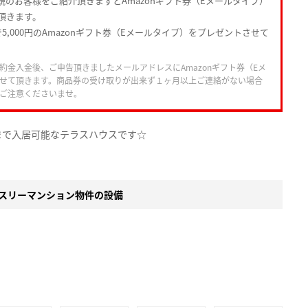
規のお客様をご紹介頂きますとAmazonギフト券（Eメールタイプ）
頂きます。
5,000円のAmazonギフト券（Eメールタイプ）をプレゼントさせて
約金入金後、ご申告頂きましたメールアドレスにAmazonギフト券（Eメ
せて頂きます。商品券の受け取りが出来ず１ヶ月以上ご連絡がない場合
ご注意くださいませ。
まで入居可能なテラスハウスです☆
スリーマンション物件の設備