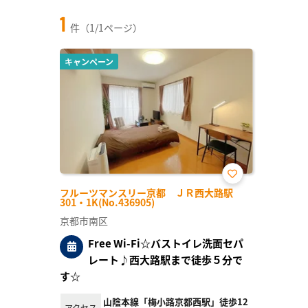
1
件（1/1ページ）
キャンペーン
お気
フルーツマンスリー京都 ＪＲ西大路駅
に入
301・1K(No.436905)
り登
録
京都市南区
Free Wi-Fi☆バストイレ洗面セパ
レート♪西大路駅まで徒歩５分で
す☆
山陰本線「梅小路京都西駅」徒歩12
アクセス