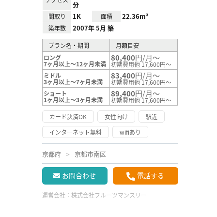
分
1K
22.36m²
間取り
面積
2007年 5月 築
築年数
プラン名・期間
月額目安
80,400
円/月～
ロング
7ヶ月以上～12ヶ月未満
初期費用他 17,600円～
83,400
円/月～
ミドル
3ヶ月以上～7ヶ月未満
初期費用他 17,600円～
89,400
円/月～
ショート
1ヶ月以上～3ヶ月未満
初期費用他 17,600円～
カード決済OK
女性向け
駅近
インターネット無料
wifiあり
京都府
京都市南区
お問合わせ
電話する
運営会社：
株式会社フルーツマンスリー