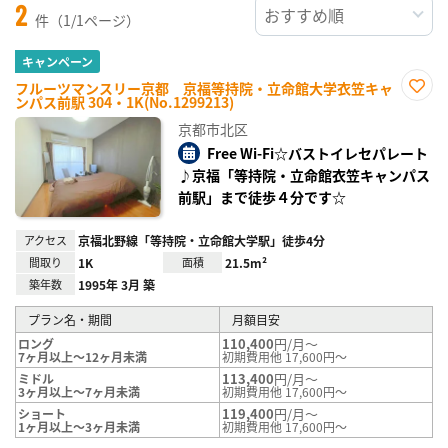
2
件（1/1ページ）
キャンペーン
フルーツマンスリー京都 京福等持院・立命館大学衣笠キャ
ンパス前駅 304・1K(No.1299213)
お気
に入
京都市北区
り登
録
Free Wi-Fi☆バストイレセパレート
♪京福「等持院・立命館衣笠キャンパス
前駅」まで徒歩４分です☆
アクセス
京福北野線「等持院・立命館大学駅」徒歩4分
間取り
1K
面積
21.5m²
築年数
1995年 3月 築
プラン名・期間
月額目安
110,400
円/月～
ロング
7ヶ月以上～12ヶ月未満
初期費用他 17,600円～
113,400
円/月～
ミドル
3ヶ月以上～7ヶ月未満
初期費用他 17,600円～
119,400
円/月～
ショート
1ヶ月以上～3ヶ月未満
初期費用他 17,600円～