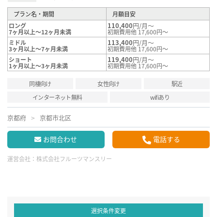
プラン名・期間
月額目安
110,400
円/月～
ロング
7ヶ月以上～12ヶ月未満
初期費用他 17,600円～
113,400
円/月～
ミドル
3ヶ月以上～7ヶ月未満
初期費用他 17,600円～
119,400
円/月～
ショート
1ヶ月以上～3ヶ月未満
初期費用他 17,600円～
同棲向け
女性向け
駅近
インターネット無料
wifiあり
京都府
京都市北区
お問合わせ
電話する
運営会社：
株式会社フルーツマンスリー
選択条件変更