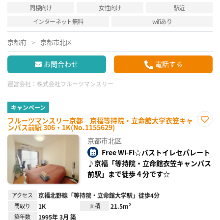
同棲向け
女性向け
駅近
インターネット無料
wifiあり
京都府
京都市北区
お問合わせ
電話する
運営会社：
株式会社フルーツマンスリー
キャンペーン
フルーツマンスリー京都 京福等持院・立命館大学衣笠キャ
ンパス前駅 306・1K(No.1155629)
お気
に入
京都市北区
り登
録
Free Wi-Fi☆バストイレセパレート
♪京福「等持院・立命館衣笠キャンパス
前駅」まで徒歩４分です☆
アクセス
京福北野線「等持院・立命館大学駅」徒歩4分
間取り
1K
面積
21.5m²
築年数
1995年 3月 築