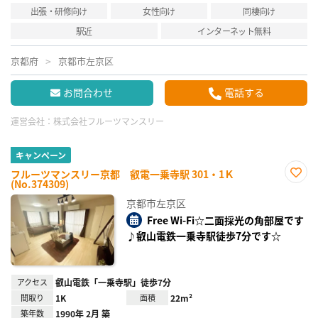
出張・研修向け
女性向け
同棲向け
駅近
インターネット無料
京都府
京都市左京区
お問合わせ
電話する
運営会社：
株式会社フルーツマンスリー
キャンペーン
フルーツマンスリー京都 叡電一乗寺駅 301・1Ｋ
(No.374309)
お気
に入
京都市左京区
り登
録
Free Wi-Fi☆二面採光の角部屋です
♪叡山電鉄一乗寺駅徒歩7分です☆
アクセス
叡山電鉄「一乗寺駅」徒歩7分
間取り
1K
面積
22m²
築年数
1990年 2月 築