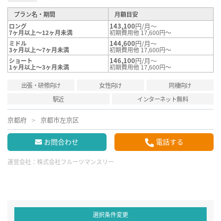
プラン名・期間
月額目安
143,100
円/月～
ロング
7ヶ月以上～12ヶ月未満
初期費用他 17,600円～
144,600
円/月～
ミドル
3ヶ月以上～7ヶ月未満
初期費用他 17,600円～
146,100
円/月～
ショート
1ヶ月以上～3ヶ月未満
初期費用他 17,600円～
出張・研修向け
女性向け
同棲向け
駅近
インターネット無料
京都府
京都市左京区
お問合わせ
電話する
運営会社：
株式会社フルーツマンスリー
選択条件変更