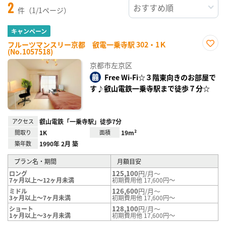
2
件（1/1ページ）
キャンペーン
フルーツマンスリー京都 叡電一乗寺駅 302・1Ｋ
(No.1057518)
お気
に入
京都市左京区
り登
録
Free Wi-Fi☆３階東向きのお部屋で
す♪叡山電鉄一乗寺駅まで徒歩７分☆
アクセス
叡山電鉄「一乗寺駅」徒歩7分
間取り
1K
面積
19m²
築年数
1990年 2月 築
プラン名・期間
月額目安
125,100
円/月～
ロング
7ヶ月以上～12ヶ月未満
初期費用他 17,600円～
126,600
円/月～
ミドル
3ヶ月以上～7ヶ月未満
初期費用他 17,600円～
128,100
円/月～
ショート
1ヶ月以上～3ヶ月未満
初期費用他 17,600円～