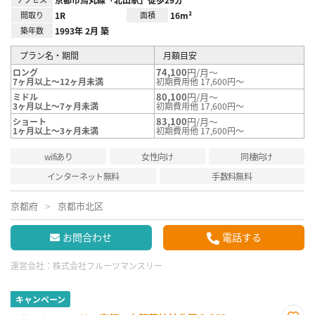
間取り
1R
面積
16m²
築年数
1993年 2月 築
プラン名・期間
月額目安
74,100
円/月～
ロング
7ヶ月以上～12ヶ月未満
初期費用他 17,600円～
80,100
円/月～
ミドル
3ヶ月以上～7ヶ月未満
初期費用他 17,600円～
83,100
円/月～
ショート
1ヶ月以上～3ヶ月未満
初期費用他 17,600円～
wifiあり
女性向け
同棲向け
インターネット無料
手数料無料
京都府
京都市北区
お問合わせ
電話する
運営会社：
株式会社フルーツマンスリー
キャンペーン