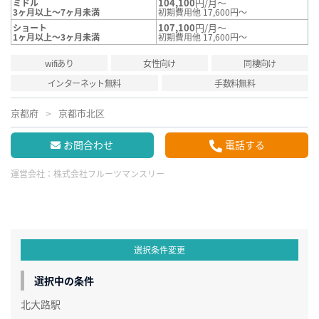
104,100
円/月～
ミドル
3ヶ月以上～7ヶ月未満
初期費用他 17,600円～
107,100
円/月～
ショート
1ヶ月以上～3ヶ月未満
初期費用他 17,600円～
wifiあり
女性向け
同棲向け
インターネット無料
手数料無料
京都府
京都市北区
お問合わせ
電話する
運営会社：
株式会社フルーツマンスリー
選択条件変更
選択中の条件
北大路駅