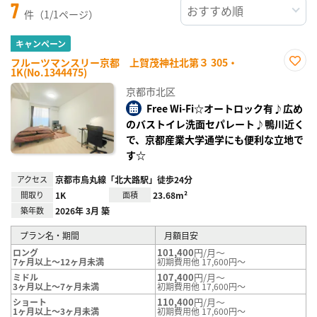
7
件（1/1ページ）
キャンペーン
フルーツマンスリー京都 上賀茂神社北第３ 305・
1K(No.1344475)
お気
に入
京都市北区
り登
録
Free Wi-Fi☆オートロック有♪広め
のバストイレ洗面セパレート♪鴨川近く
で、京都産業大学通学にも便利な立地で
す☆
アクセス
京都市烏丸線「北大路駅」徒歩24分
間取り
1K
面積
23.68m²
築年数
2026年 3月 築
プラン名・期間
月額目安
101,400
円/月～
ロング
7ヶ月以上～12ヶ月未満
初期費用他 17,600円～
107,400
円/月～
ミドル
3ヶ月以上～7ヶ月未満
初期費用他 17,600円～
110,400
円/月～
ショート
1ヶ月以上～3ヶ月未満
初期費用他 17,600円～