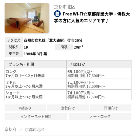
お気
に入
京都市北区
り登
録
Free Wi-Fi☆京都産業大学・佛教大
学の方に人気のエリアです♪
アクセス
京都市烏丸線「北大路駅」徒歩29分
間取り
1K
面積
20m²
築年数
1984年 3月 築
プラン名・期間
月額目安
65,100
円/月～
ロング
7ヶ月以上～12ヶ月未満
初期費用他 17,600円～
71,100
円/月～
ミドル
3ヶ月以上～7ヶ月未満
初期費用他 17,600円～
74,100
円/月～
ショート
1ヶ月以上～3ヶ月未満
初期費用他 17,600円～
wifiあり
女性向け
同棲向け
インターネット無料
オートロック
京都府
京都市北区