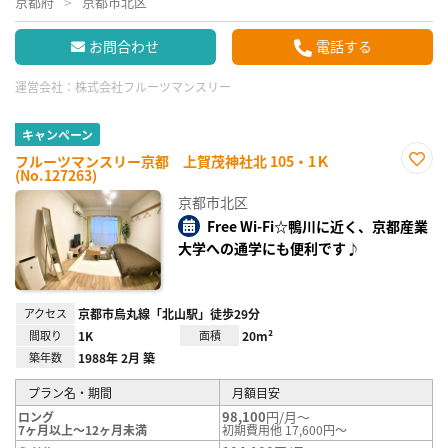
京都府
京都市北区
お問合わせ
電話する
運営会社：
株式会社フルーツマンスリー
キャンペーン
フルーツマンスリー京都 上賀茂神社北 105・1Ｋ
(No.127263)
お気
に入
京都市北区
り登
録
Free Wi-Fi☆鴨川に近く、京都産業
大学への通学にも便利です♪
アクセス
京都市烏丸線「北山駅」徒歩29分
間取り
1K
面積
20m²
築年数
1988年 2月 築
プラン名・期間
月額目安
98,100
円/月～
ロング
7ヶ月以上～12ヶ月未満
初期費用他 17,600円～