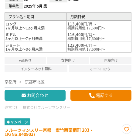
築年数
2025年 5月 築
プラン名・期間
月額目安
113,400
円/月～
ロング
7ヶ月以上～12ヶ月未満
初期費用他 17,600円～
116,400
円/月～
ミドル
3ヶ月以上～7ヶ月未満
初期費用他 17,600円～
122,400
円/月～
ショート
1ヶ月以上～3ヶ月未満
初期費用他 17,600円～
wifiあり
女性向け
同棲向け
インターネット無料
オートロック
京都府
京都市北区
お問合わせ
電話する
運営会社：
株式会社フルーツマンスリー
キャンペーン
フルーツマンスリー京都 紫竹西栗栖町 203・
1K(No.940903)