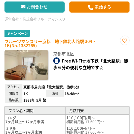
お問合わせ
電話する
運営会社：
株式会社フルーツマンスリー
キャンペーン
フルーツマンスリー京都 地下鉄北大路駅 304・
1K(No.1382265)
お気
に入
京都市北区
り登
録
Free Wi-Fi☆地下鉄「北大路駅」徒
歩６分の便利な立地です☆
アクセス
京都市烏丸線「北大路駅」徒歩6分
間取り
1K
面積
18.48m²
築年数
1988年 5月 築
プラン名・期間
月額目安
110,100
円/月～
ロング
7ヶ月以上～12ヶ月未満
初期費用他 17,600円～
116,100
円/月～
ミドル
3ヶ月以上～7ヶ月未満
初期費用他 17,600円～