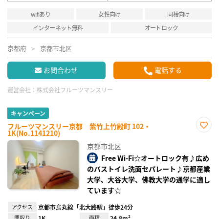
wifiあり
女性向け
同棲向け
インターネット無料
オートロック
京都府
京都市北区
お問合わせ
電話する
運営会社：
株式会社フルーツマンスリー
キャンペーン
フルーツマンスリー京都 紫竹上竹殿町 102・
1K(No.1141210)
お気
に入
京都市北区
り登
録
Free Wi-Fi☆オートロック有♪広め
のバストイレ洗面セパレート♪京都産業
大学、大谷大学、佛教大学の通学に適し
ています☆
アクセス
京都市烏丸線「北大路駅」徒歩24分
間取り
1K
面積
24.8m²