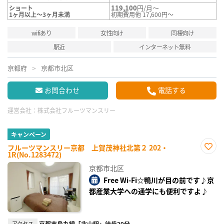
119,100
円/月～
ショート
1ヶ月以上～3ヶ月未満
初期費用他 17,600円～
wifiあり
女性向け
同棲向け
駅近
インターネット無料
京都府
京都市北区
お問合わせ
電話する
運営会社：
株式会社フルーツマンスリー
キャンペーン
フルーツマンスリー京都 上賀茂神社北第２ 202・
1R(No.1283472)
お気
に入
京都市北区
り登
録
Free Wi-Fi☆鴨川が目の前です♪京
都産業大学への通学にも便利ですよ♪
アクセス
京都市烏丸線「北山駅」徒歩29分