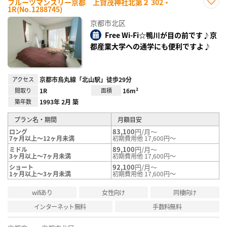
フルーツマンスリー京都 上賀茂神社北第２ 302・
1R(No.1288745)
お気
に入
京都市北区
り登
録
Free Wi-Fi☆鴨川が目の前です♪京
都産業大学への通学にも便利ですよ♪
アクセス
京都市烏丸線「北山駅」徒歩29分
間取り
1R
面積
16m²
築年数
1993年 2月 築
プラン名・期間
月額目安
83,100
円/月～
ロング
7ヶ月以上～12ヶ月未満
初期費用他 17,600円～
89,100
円/月～
ミドル
3ヶ月以上～7ヶ月未満
初期費用他 17,600円～
92,100
円/月～
ショート
1ヶ月以上～3ヶ月未満
初期費用他 17,600円～
wifiあり
女性向け
同棲向け
インターネット無料
手数料無料