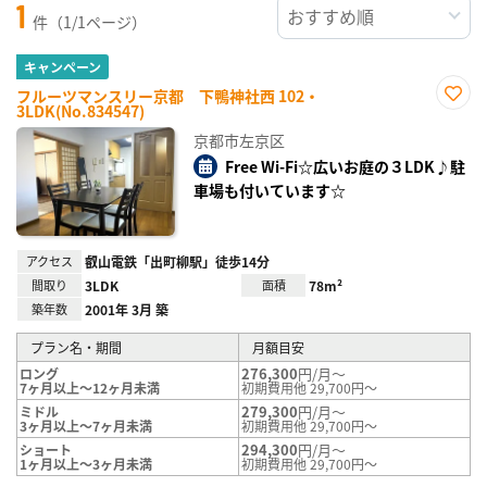
1
件（1/1ページ）
キャンペーン
フルーツマンスリー京都 下鴨神社西 102・
3LDK(No.834547)
お気
に入
京都市左京区
り登
録
Free Wi-Fi☆広いお庭の３LDK♪駐
車場も付いています☆
アクセス
叡山電鉄「出町柳駅」徒歩14分
間取り
3LDK
面積
78m²
築年数
2001年 3月 築
プラン名・期間
月額目安
276,300
円/月～
ロング
7ヶ月以上～12ヶ月未満
初期費用他 29,700円～
279,300
円/月～
ミドル
3ヶ月以上～7ヶ月未満
初期費用他 29,700円～
294,300
円/月～
ショート
1ヶ月以上～3ヶ月未満
初期費用他 29,700円～