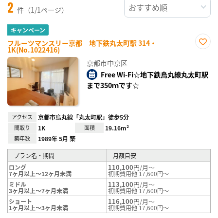
2
件（1/1ページ）
キャンペーン
フルーツマンスリー京都 地下鉄丸太町駅 314・
1K(No.1022416)
お気
に入
京都市中京区
り登
録
Free Wi-Fi☆地下鉄烏丸線丸太町駅
まで350ｍです☆
アクセス
京都市烏丸線「丸太町駅」徒歩5分
間取り
1K
面積
19.16m²
築年数
1989年 5月 築
プラン名・期間
月額目安
110,100
円/月～
ロング
7ヶ月以上～12ヶ月未満
初期費用他 17,600円～
113,100
円/月～
ミドル
3ヶ月以上～7ヶ月未満
初期費用他 17,600円～
116,100
円/月～
ショート
1ヶ月以上～3ヶ月未満
初期費用他 17,600円～