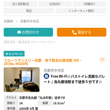
法人契約歓迎
女性向け
同棲向け
駅近
インターネット無料
京都府
京都市中京区
お問合わせ
電話する
運営会社：
株式会社フルーツマンスリー
キャンペーン
フルーツマンスリー京都 地下鉄烏丸御池駅 306・
1K(No.441604)
お気
に入
京都市中京区
り登
録
Free Wi-Fi☆バストイレ洗面セパレ
ート♪烏丸御池駅まで徒歩５分です☆
アクセス
京都市烏丸線「丸太町駅」徒歩7分
間取り
1K
面積
18.81m²
築年数
2000年 9月 築