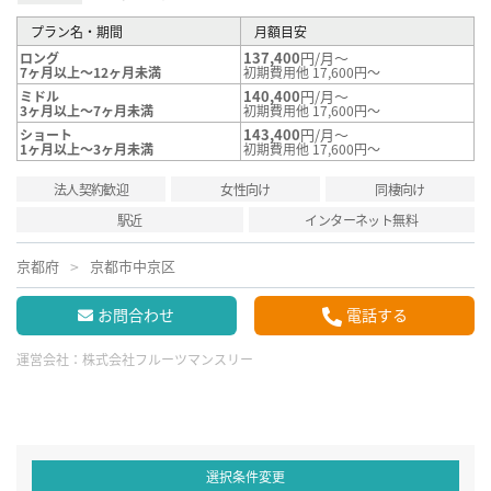
プラン名・期間
月額目安
137,400
円/月～
ロング
7ヶ月以上～12ヶ月未満
初期費用他 17,600円～
140,400
円/月～
ミドル
3ヶ月以上～7ヶ月未満
初期費用他 17,600円～
143,400
円/月～
ショート
1ヶ月以上～3ヶ月未満
初期費用他 17,600円～
法人契約歓迎
女性向け
同棲向け
駅近
インターネット無料
京都府
京都市中京区
お問合わせ
電話する
運営会社：
株式会社フルーツマンスリー
選択条件変更