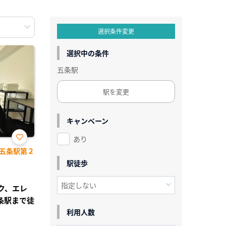
選択条件変更
選択中の条件
五条駅
駅を変更
キャンペーン
あり
お気
五条駅第２
に入
り登
駅徒歩
録
ック、エレ
条駅まで徒
利用人数