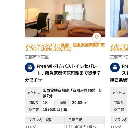
お気
フルーツマンスリー京都 阪急京都河原町第
フルーツ
に入
２ 705・1K(No.1081751)
1K(No.84
り登
録
京都市下京区
京都市下
Free Wi-Fi☆バストイレセパレー
F
ト♪阪急京都河原町駅まで徒歩７
ス
分です☆
線四条駅
阪急電鉄京都線「京都河原町駅」徒
アクセス
アクセス
歩7分
1K
20.62m²
間取り
面積
間取り
1995年 2月 築
築年数
築年数
プラン名・期間
月額目安
プラン名
131,400
円/月～
ロング
ロング