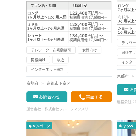
プラン名・期間
月額目安
ロング
7ヶ月以上
122,400
円/月～
ロング
7ヶ月以上～12ヶ月未満
ミドル
初期費用他 17,600円～
3ヶ月以上
128,400
円/月～
ミドル
3ヶ月以上～7ヶ月未満
ショート
初期費用他 17,600円～
1ヶ月以上
134,400
円/月～
ショート
1ヶ月以上～3ヶ月未満
初期費用他 17,600円～
テレワ
テレワーク・在宅勤務可
女性向け
同棲向
同棲向け
駅近
インタ
インターネット無料
京都府
京都府
京都市下京区
お
お問合わせ
電話する
運営会社：
運営会社：
株式会社フルーツマンスリー
キャンペーン
キャンペ