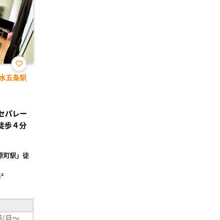
お気
水五条駅
に入
り登
録
レセパレー
徒歩４分
原町駅」徒
²
円/月～