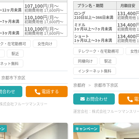
107,100
円/月～
プラン名・期間
月額目安
～12ヶ月未満
初期費用他 17,600円～
131,400
ロング
110,100
円/月～
210日以上～366日未満
初期費用他 1
～7ヶ月未満
初期費用他 17,600円～
134,400
ミドル
110,100
円/月～
3ヶ月以上～7ヶ月未満
初期費用他 1
～3ヶ月未満
初期費用他 17,600円～
134,400
ショート
1ヶ月以上～3ヶ月未満
初期費用他 1
ーク・在宅勤務可
女性向け
テレワーク・在宅勤務可
女性
け
駅近
同棲向け
駅近
ーネット無料
インターネット無料
京都市下京区
京都府
京都市下京区
問合わせ
電話する
お問合わせ
電
株式会社フルーツマンスリー
運営会社：
株式会社フルーツマンスリ
ーン
キャンペーン