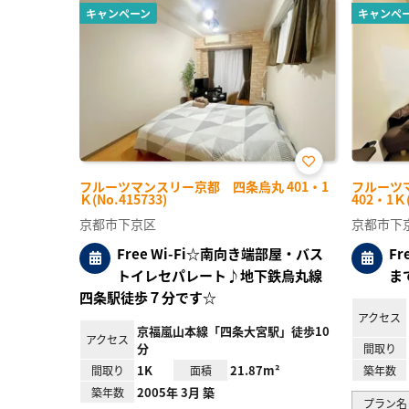
キャンペーン
キャンペ
お気
フルーツマンスリー京都 四条烏丸 401・1
フルーツ
に入
Ｋ(No.415733)
402・1Ｋ(
り登
録
京都市下京区
京都市下
Free Wi-Fi☆南向き端部屋・バス
F
トイレセパレート♪地下鉄烏丸線
ま
四条駅徒歩７分です☆
アクセス
京福嵐山本線「四条大宮駅」徒歩10
アクセス
分
間取り
1K
21.87m²
間取り
面積
築年数
2005年 3月 築
築年数
プラン名