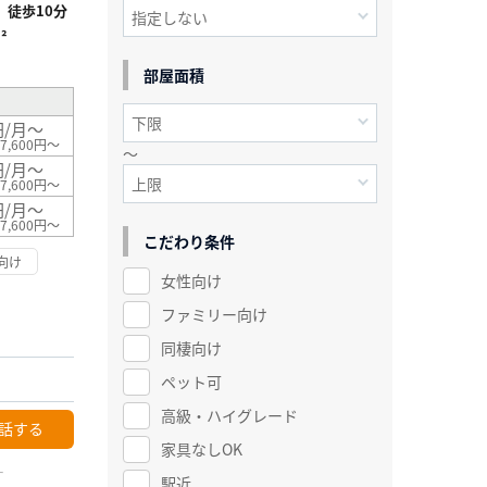
徒歩10分
²
部屋面積
円/月～
7,600円～
～
円/月～
7,600円～
円/月～
7,600円～
こだわり条件
向け
女性向け
ファミリー向け
同棲向け
ペット可
高級・ハイグレード
話する
家具なしOK
ー
駅近