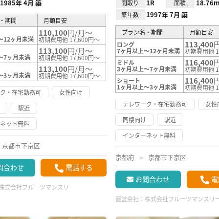
1985年 4月 築
1R
18.76m
間取り
面積
1997年 7月 築
築年数
・期間
月額目安
110,100
円/月～
プラン名・期間
月額目安
～12ヶ月未満
初期費用他 17,600円～
113,400
ロング
113,100
円/月～
7ヶ月以上～12ヶ月未満
初期費用他 1
～7ヶ月未満
初期費用他 17,600円～
116,400
ミドル
113,100
円/月～
3ヶ月以上～7ヶ月未満
初期費用他 1
～3ヶ月未満
初期費用他 17,600円～
116,400
ショート
1ヶ月以上～3ヶ月未満
初期費用他 1
ーク・在宅勤務可
女性向け
テレワーク・在宅勤務可
女性
け
駅近
同棲向け
駅近
ーネット無料
インターネット無料
京都市下京区
京都府
京都市下京区
問合わせ
電話する
お問合わせ
電
株式会社フルーツマンスリー
運営会社：
株式会社フルーツマンスリ