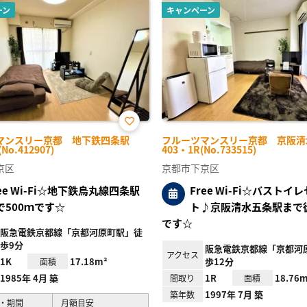
ーン
キャンペーン
お気
マンスリー京都 地下鉄四条駅
フルーツマンスリー京都 京阪清
に入
No.412907)
403・1R(No.733515)
り登
録
京区
京都市下京区
ree Wi-Fi☆地下鉄烏丸線四条駅
Free Wi-Fi☆バストイ
で500ｍです☆
ト♪京阪清水五条駅まで
です☆
阪急電鉄京都線「京都河原町駅」徒
歩9分
阪急電鉄京都線「京都河
アクセス
1K
17.18m²
歩12分
面積
1985年 4月 築
1R
18.76m
間取り
面積
1997年 7月 築
築年数
・期間
月額目安