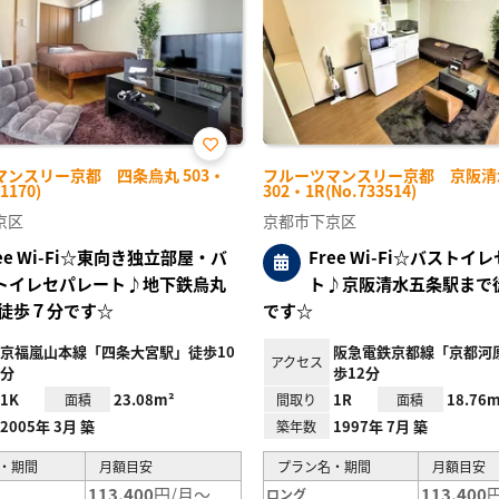
お気
マンスリー京都 四条烏丸 503・
フルーツマンスリー京都 京阪清
に入
1170)
302・1R(No.733514)
り登
録
京区
京都市下京区
ree Wi-Fi☆東向き独立部屋・バ
Free Wi-Fi☆バストイ
トイレセパレート♪地下鉄烏丸
ト♪京阪清水五条駅まで
徒歩７分です☆
です☆
京福嵐山本線「四条大宮駅」徒歩10
阪急電鉄京都線「京都河
アクセス
分
歩12分
1K
23.08m²
1R
18.76m
面積
間取り
面積
2005年 3月 築
1997年 7月 築
築年数
・期間
月額目安
プラン名・期間
月額目安
113,400
円/月～
113,400
ロング