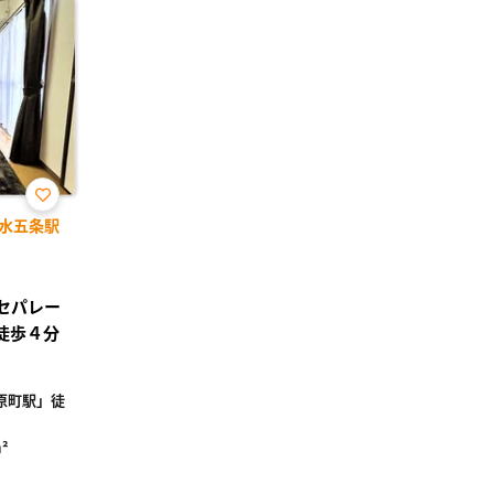
お気
水五条駅
に入
り登
録
レセパレー
徒歩４分
原町駅」徒
²