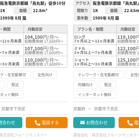
阪急電鉄京都線「烏丸駅」徒歩10分
阪急電鉄京都線「烏丸駅」
アクセス
1K
22.8m²
1K
22.63m
面積
間取り
面積
1989年 8月 築
1989年 8月 築
築年数
・期間
月額目安
プラン名・期間
月額目安
104,100
円/月～
119,100
ロング
～12ヶ月未満
7ヶ月以上～12ヶ月未満
初期費用他 17,600円～
初期費用他 1
107,100
円/月～
122,100
ミドル
～7ヶ月未満
3ヶ月以上～7ヶ月未満
初期費用他 17,600円～
初期費用他 1
110,100
円/月～
125,100
ショート
～3ヶ月未満
1ヶ月以上～3ヶ月未満
初期費用他 17,600円～
初期費用他 1
ーク・在宅勤務可
女性向け
テレワーク・在宅勤務可
女性
け
駅近
同棲向け
駅近
ーネット無料
インターネット無料
京都市下京区
京都府
京都市下京区
問合わせ
電話する
お問合わせ
電
株式会社フルーツマンスリー
運営会社：
株式会社フルーツマンスリ