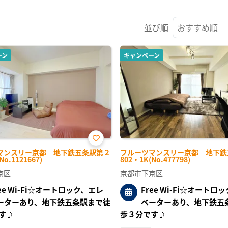
並び順
ーン
キャンペーン
お気
マンスリー京都 地下鉄五条駅第２
フルーツマンスリー京都 地下鉄
に入
No.1121667)
802・1K(No.477798)
り登
録
京区
京都市下京区
ree Wi-Fi☆オートロック、エレ
Free Wi-Fi☆オートロ
ーターあり、地下鉄五条駅まで徒
ベーターあり、地下鉄五
す♪
歩３分です♪