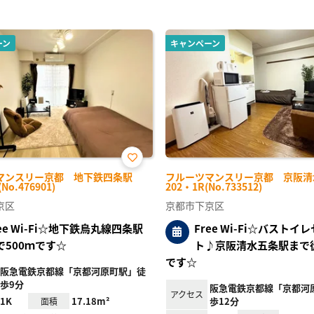
ーン
キャンペーン
お気
マンスリー京都 地下鉄四条駅
フルーツマンスリー京都 京阪清
に入
No.476901)
202・1R(No.733512)
り登
録
京区
京都市下京区
ree Wi-Fi☆地下鉄烏丸線四条駅
Free Wi-Fi☆バストイ
で500ｍです☆
ト♪京阪清水五条駅まで
です☆
阪急電鉄京都線「京都河原町駅」徒
歩9分
阪急電鉄京都線「京都河
アクセス
1K
17.18m²
歩12分
面積