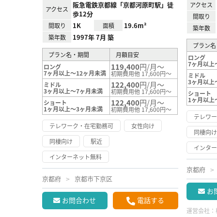
阪急電鉄京都線「京都河原町駅」徒
アクセス
アクセス
歩12分
間取り
1K
19.6m²
間取り
面積
築年数
1997年 7月 築
築年数
プラン名
プラン名・期間
月額目安
ロング
7ヶ月以上
119,400
円/月～
ロング
7ヶ月以上～12ヶ月未満
初期費用他 17,600円～
ミドル
3ヶ月以上
122,400
円/月～
ミドル
3ヶ月以上～7ヶ月未満
初期費用他 17,600円～
ショート
1ヶ月以上
122,400
円/月～
ショート
1ヶ月以上～3ヶ月未満
初期費用他 17,600円～
テレワ
テレワーク・在宅勤務可
女性向け
同棲向
同棲向け
駅近
インタ
インターネット無料
京都府
京都府
京都市下京区
お
お問合わせ
電話する
運営会社：