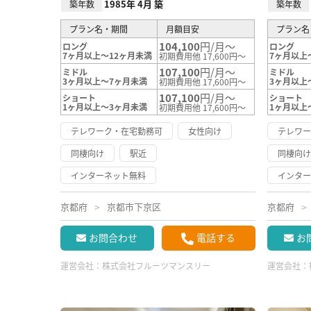
1985年 4月 築
築年数
築年数
プラン名・期間
月額目安
プラン名
104,100
円/月～
ロング
ロング
7ヶ月以上～12ヶ月未満
7ヶ月以上
初期費用他 17,600円～
107,100
円/月～
ミドル
ミドル
3ヶ月以上～7ヶ月未満
3ヶ月以上
初期費用他 17,600円～
107,100
円/月～
ショート
ショート
1ヶ月以上～3ヶ月未満
1ヶ月以上
初期費用他 17,600円～
テレワーク・在宅勤務可
女性向け
テレワ
同棲向け
駅近
同棲向
インターネット無料
インタ
京都府
京都市下京区
京都府
お問合わせ
電話する
お
運営会社：
株式会社フルーツマンスリー
運営会社：