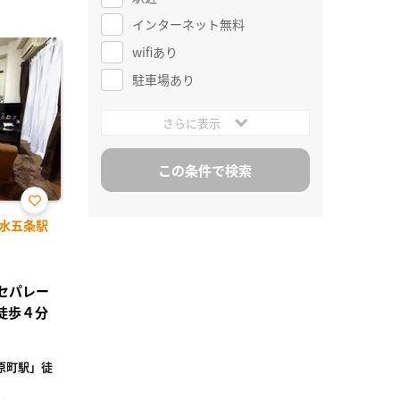
インターネット無料
wifiあり
駐車場あり
さらに表示
お気
水五条駅
に入
り登
録
レセパレー
徒歩４分
原町駅」徒