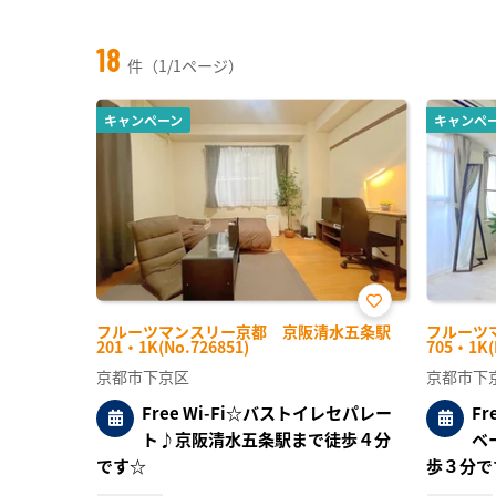
18
件（1/1ページ）
キャンペーン
キャンペ
お気
フルーツマンスリー京都 京阪清水五条駅
フルーツ
に入
201・1K(No.726851)
705・1K(
り登
録
京都市下京区
京都市下
Free Wi-Fi☆バストイレセパレー
F
ト♪京阪清水五条駅まで徒歩４分
ベ
です☆
歩３分で