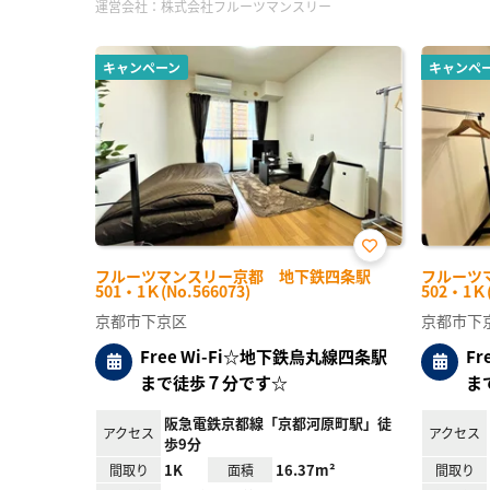
運営会社：
株式会社フルーツマンスリー
キャンペーン
キャンペ
お気
フルーツマンスリー京都 地下鉄四条駅
フルーツ
に入
501・1Ｋ(No.566073)
502・1Ｋ(
り登
録
京都市下京区
京都市下
Free Wi-Fi☆地下鉄烏丸線四条駅
F
まで徒歩７分です☆
ま
阪急電鉄京都線「京都河原町駅」徒
アクセス
アクセス
歩9分
1K
16.37m²
間取り
面積
間取り