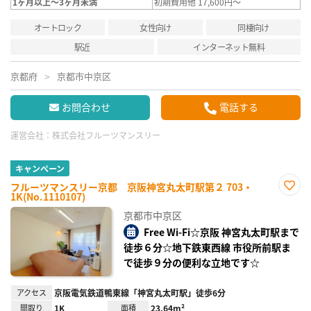
1ヶ月以上～3ヶ月未満
初期費用他 17,600円～
オートロック
女性向け
同棲向け
駅近
インターネット無料
京都府
京都市中京区
お問合わせ
電話する
運営会社：
株式会社フルーツマンスリー
キャンペーン
フルーツマンスリー京都 京阪神宮丸太町駅第２ 703・
1K(No.1110107)
お気
に入
京都市中京区
り登
録
Free Wi-Fi☆京阪 神宮丸太町駅まで
徒歩６分☆地下鉄東西線 市役所前駅ま
で徒歩９分の便利な立地です☆
アクセス
京阪電気鉄道鴨東線「神宮丸太町駅」徒歩6分
間取り
1K
面積
23.64m²