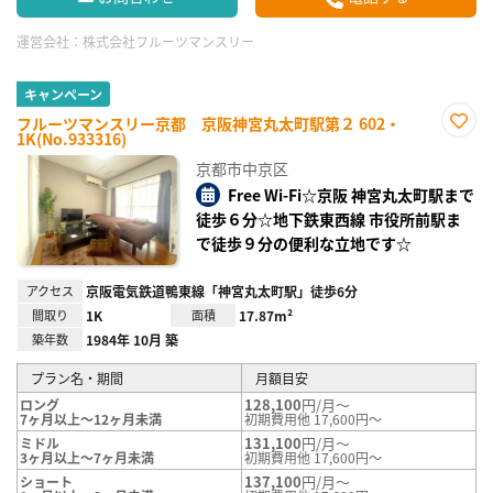
運営会社：
株式会社フルーツマンスリー
キャンペーン
フルーツマンスリー京都 京阪神宮丸太町駅第２ 602・
1K(No.933316)
お気
に入
京都市中京区
り登
録
Free Wi-Fi☆京阪 神宮丸太町駅まで
徒歩６分☆地下鉄東西線 市役所前駅ま
で徒歩９分の便利な立地です☆
アクセス
京阪電気鉄道鴨東線「神宮丸太町駅」徒歩6分
間取り
1K
面積
17.87m²
築年数
1984年 10月 築
プラン名・期間
月額目安
128,100
円/月～
ロング
7ヶ月以上～12ヶ月未満
初期費用他 17,600円～
131,100
円/月～
ミドル
3ヶ月以上～7ヶ月未満
初期費用他 17,600円～
137,100
円/月～
ショート