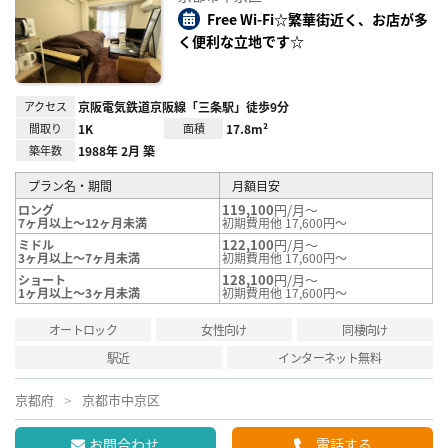
り登
録
Free Wi-Fi☆繁華街近く、お店が多
く便利な立地です☆
アクセス
京阪電気鉄道京阪線「三条駅」徒歩9分
間取り
1K
面積
17.8m²
築年数
1988年 2月 築
プラン名・期間
月額目安
119,100
円/月～
ロング
7ヶ月以上～12ヶ月未満
初期費用他 17,600円～
122,100
円/月～
ミドル
3ヶ月以上～7ヶ月未満
初期費用他 17,600円～
128,100
円/月～
ショート
1ヶ月以上～3ヶ月未満
初期費用他 17,600円～
オートロック
女性向け
同棲向け
駅近
インターネット無料
京都府
京都市中京区
お問合わせ
電話する