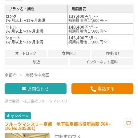
プラン名・期間
月額目安
137,400
円/月～
ロング
7ヶ月以上～12ヶ月未満
初期費用他 17,600円～
140,400
円/月～
ミドル
3ヶ月以上～7ヶ月未満
初期費用他 17,600円～
143,400
円/月～
ショート
1ヶ月以上～3ヶ月未満
初期費用他 17,600円～
オートロック
女性向け
同棲向け
駅近
インターネット無料
京都府
京都市中京区
お問合わせ
電話する
運営会社：
株式会社フルーツマンスリー
キャンペーン
フルーツマンスリー京都 地下鉄京都市役所前駅 504・
1K(No.805301)
お気
に入
京都市中京区