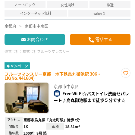
オートロック
女性向け
駅近
インターネット無料
wifiあり
京都府
京都市中京区
お問合わせ
電話する
運営会社：
株式会社フルーツマンスリー
キャンペーン
フルーツマンスリー京都 地下鉄烏丸御池駅 306・
1K(No.441604)
お気
に入
京都市中京区
り登
録
Free Wi-Fi☆バストイレ洗面セパレ
ート♪烏丸御池駅まで徒歩５分です☆
アクセス
京都市烏丸線「丸太町駅」徒歩7分
間取り
1K
面積
18.81m²
築年数
2000年 9月 築