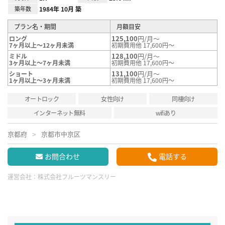
築年数
1984年 10月 築
プラン名・期間
月額目安
125,100
円/月～
ロング
7ヶ月以上～12ヶ月未満
初期費用他 17,600円～
128,100
円/月～
ミドル
3ヶ月以上～7ヶ月未満
初期費用他 17,600円～
131,100
円/月～
ショート
1ヶ月以上～3ヶ月未満
初期費用他 17,600円～
オートロック
女性向け
同棲向け
インターネット無料
wifiあり
京都府
京都市中京区
お問合わせ
電話する
運営会社：
株式会社フルーツマンスリー