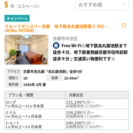
5
件（1/1ページ）
キャンペーン
フルーツマンスリー京都 地下鉄烏丸御池駅第３ 502・
1K(No.997068)
お気
に入
京都市中京区
り登
録
Free Wi-Fi☆地下鉄烏丸御池駅まで
徒歩４分、地下鉄東西線京都市役所前駅
徒歩９分♪交通買い物便利です☆
アクセス
京都市烏丸線「烏丸御池駅」徒歩4分
間取り
1K
面積
20.69m²
築年数
1986年 8月 築
プラン名・期間
月額目安
131,100
円/月～
ロング
7ヶ月以上～12ヶ月未満
初期費用他 17,600円～
134,100
円/月～
ミドル
3ヶ月以上～7ヶ月未満
初期費用他 17,600円～
140,100
円/月～
ショート
1ヶ月以上～3ヶ月未満
初期費用他 17,600円～