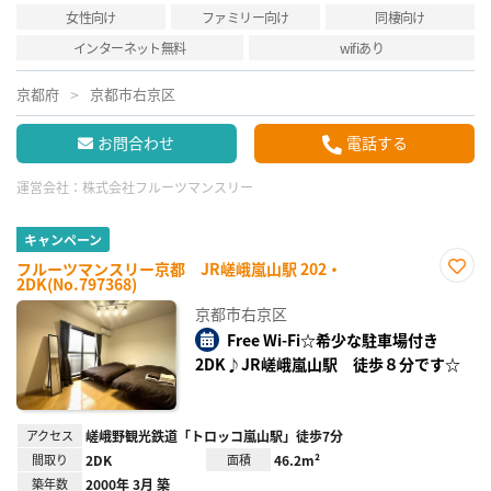
女性向け
ファミリー向け
同棲向け
インターネット無料
wifiあり
京都府
京都市右京区
お問合わせ
電話する
運営会社：
株式会社フルーツマンスリー
キャンペーン
フルーツマンスリー京都 JR嵯峨嵐山駅 202・
2DK(No.797368)
お気
に入
京都市右京区
り登
録
Free Wi-Fi☆希少な駐車場付き
2DK♪JR嵯峨嵐山駅 徒歩８分です☆
アクセス
嵯峨野観光鉄道「トロッコ嵐山駅」徒歩7分
間取り
2DK
面積
46.2m²
築年数
2000年 3月 築