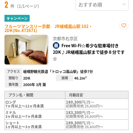
2
件（1/1ページ）
キャンペーン
フルーツマンスリー京都 JR嵯峨嵐山駅 102・
2DK(No.872671)
お気
に入
京都市右京区
り登
録
Free Wi-Fi☆希少な駐車場付き
2DK♪JR嵯峨嵐山駅まで徒歩８分です
☆
アクセス
嵯峨野観光鉄道「トロッコ嵐山駅」徒歩7分
間取り
2DK
面積
46.2m²
築年数
2000年 3月 築
プラン名・期間
月額目安
180,300
円/月～
ロング
7ヶ月以上～12ヶ月未満
初期費用他 26,400円～
183,300
円/月～
ミドル
3ヶ月以上～7ヶ月未満
初期費用他 26,400円～
189,300
円/月～
ショート
1ヶ月以上～3ヶ月未満
初期費用他 26,400円～