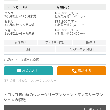
プラン名・期間
月額目安
168,300
円/月～
ロング
7ヶ月以上～12ヶ月未満
初期費用他 26,400円～
174,300
円/月～
ミドル
3ヶ月以上～7ヶ月未満
初期費用他 26,400円～
180,300
円/月～
ショート
1ヶ月以上～3ヶ月未満
初期費用他 26,400円～
女性向け
ファミリー向け
同棲向け
駅近
インターネット無料
京都府
京都市右京区
お問合わせ
電話する
運営会社：
株式会社フルーツマンスリー
トロッコ嵐山駅のウィークリーマンション・マンスリーマン
ションの特徴
1LDK / 2K /
2