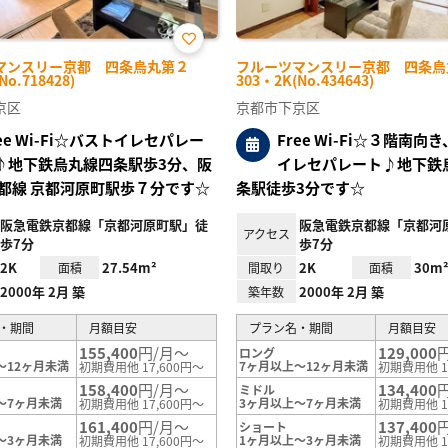
お気
マンスリー京都 四条烏丸第２
フルーツマンスリー京都 四条烏
に入
No.718428)
303・2K(No.434643)
り登
録
京区
京都市下京区
ree Wi-Fi☆バストイレセパレー
Free Wi-Fi☆３階南向
♪地下鉄烏丸線四条駅歩3分、阪
イレセパレート♪地下鉄
都線 京都河原町駅歩７分です☆
条駅徒歩3分です☆
阪急電鉄京都線「京都河原町駅」徒
阪急電鉄京都線「京都河
アクセス
歩7分
歩7分
2K
27.54m²
2K
30m
面積
間取り
面積
2000年 2月 築
2000年 2月 築
築年数
・期間
月額目安
プラン名・期間
月額目安
155,400
円/月～
129,000
ロング
～12ヶ月未満
7ヶ月以上～12ヶ月未満
初期費用他 17,600円～
初期費用他 1
158,400
円/月～
134,400
ミドル
～7ヶ月未満
3ヶ月以上～7ヶ月未満
初期費用他 17,600円～
初期費用他 1
161,400
円/月～
137,400
ショート
～3ヶ月未満
1ヶ月以上～3ヶ月未満
初期費用他 17,600円～
初期費用他 1