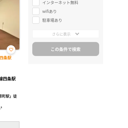
インターネット無料
wifiあり
駐車場あり
さらに表示
お気
四条駅
に入
り登
録
丸線四条駅
原町駅」徒
²