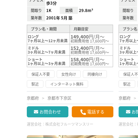
歩3分
1K
29.8m²
間取り
面積
間取り
2001年 5月 築
築年数
築年数
プラン名・期間
月額目安
プラン名
149,400
円/月～
ロング
ロング
7ヶ月以上～12ヶ月未満
7ヶ月以上
初期費用他 17,600円～
152,400
円/月～
ミドル
ミドル
3ヶ月以上～7ヶ月未満
3ヶ月以上
初期費用他 17,600円～
158,400
円/月～
ショート
ショート
1ヶ月以上～3ヶ月未満
1ヶ月以上
初期費用他 17,600円～
保証人不要
女性向け
同棲向け
保証人
駅近
インターネット無料
駅近
京都府
京都市下京区
京都府
お問合わせ
電話する
お
運営会社：
株式会社フルーツマンスリー
運営会社：