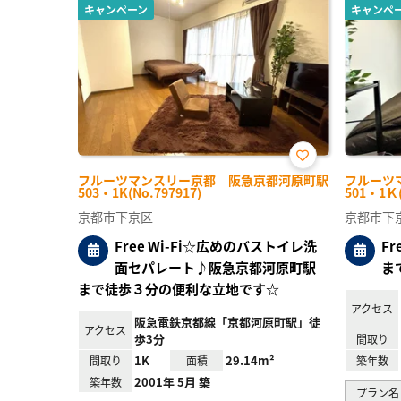
キャンペーン
キャンペ
お気
フルーツマンスリー京都 阪急京都河原町駅
フルーツ
に入
503・1K(No.797917)
501・1Ｋ(
り登
録
京都市下京区
京都市下
Free Wi-Fi☆広めのバストイレ洗
F
面セパレート♪阪急京都河原町駅
ま
まで徒歩３分の便利な立地です☆
アクセス
阪急電鉄京都線「京都河原町駅」徒
アクセス
歩3分
間取り
1K
29.14m²
間取り
面積
築年数
2001年 5月 築
築年数
プラン名