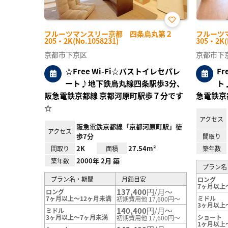
お気
フルーツマンスリー京都 四条烏丸第２
フルーツ
に入
205・2K(No.1058231)
305・2K(
り登
録
京都市下京区
京都市下
☆Free Wi-Fi☆バストイレセパレ
F
ート♪地下鉄烏丸線四条駅歩3分、
ト
阪急電鉄京都線 京都河原町駅歩７分です
急電鉄京
☆
アクセス
阪急電鉄京都線「京都河原町駅」徒
アクセス
歩7分
間取り
2K
27.54m²
間取り
面積
築年数
2000年 2月 築
築年数
プラン名
プラン名・期間
月額目安
ロング
7ヶ月以上
137,400
円/月～
ロング
7ヶ月以上～12ヶ月未満
ミドル
初期費用他 17,600円～
3ヶ月以上
140,400
円/月～
ミドル
3ヶ月以上～7ヶ月未満
ショート
初期費用他 17,600円～
1ヶ月以上