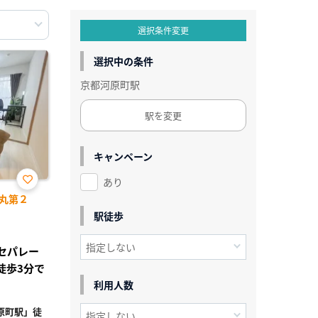
選択条件変更
選択中の条件
京都河原町駅
駅を変更
キャンペーン
あり
お気
丸第２
に入
り登
駅徒歩
録
レセパレー
徒歩3分で
利用人数
原町駅」徒