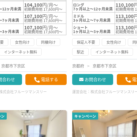
104,100
円/月～
110,100
ロング
～12ヶ月未満
7ヶ月以上～12ヶ月未満
初期費用他 17,600円～
初期費用他 1
107,100
円/月～
113,100
ミドル
～7ヶ月未満
3ヶ月以上～7ヶ月未満
初期費用他 17,600円～
初期費用他 1
107,100
円/月～
113,100
ショート
～3ヶ月未満
1ヶ月以上～3ヶ月未満
初期費用他 17,600円～
初期費用他 1
不要
女性向け
同棲向け
保証人不要
女性向け
同
インターネット無料
駅近
インターネット無料
京都市下京区
京都府
京都市下京区
問合わせ
電話する
お問合わせ
電
株式会社フルーツマンスリー
運営会社：
株式会社フルーツマンスリ
ーン
キャンペーン