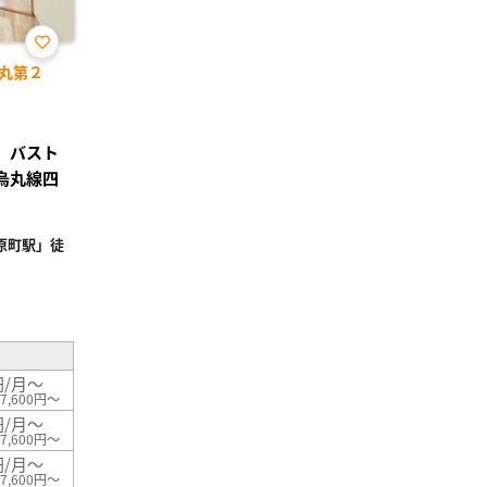
お気
丸第２
に入
り登
録
き、バスト
烏丸線四
原町駅」徒
²
円/月～
7,600円～
円/月～
7,600円～
円/月～
7,600円～