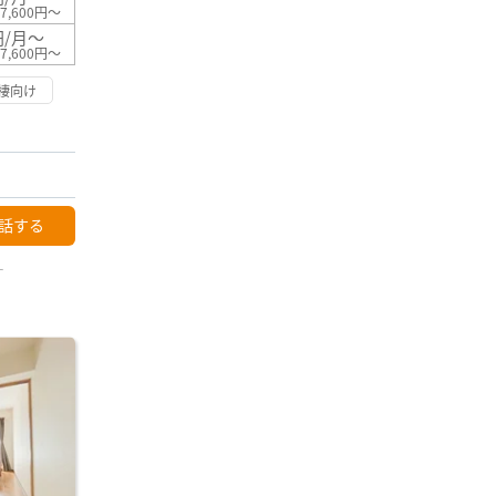
7,600円～
円/月～
7,600円～
棲向け
話する
ー