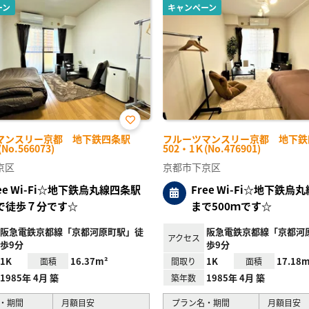
ーン
キャンペーン
お気
マンスリー京都 地下鉄四条駅
フルーツマンスリー京都 地下鉄
に入
No.566073)
502・1Ｋ(No.476901)
り登
録
京区
京都市下京区
ree Wi-Fi☆地下鉄烏丸線四条駅
Free Wi-Fi☆地下鉄烏
で徒歩７分です☆
まで500ｍです☆
阪急電鉄京都線「京都河原町駅」徒
阪急電鉄京都線「京都河
アクセス
歩9分
歩9分
1K
16.37m²
1K
17.18m
面積
間取り
面積
1985年 4月 築
1985年 4月 築
築年数
・期間
月額目安
プラン名・期間
月額目安