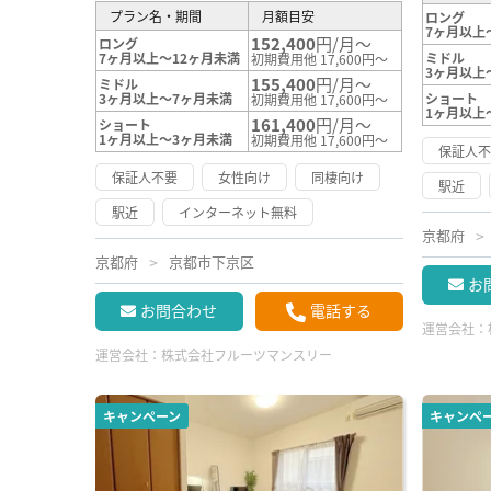
プラン名・期間
月額目安
ロング
7ヶ月以上
152,400
円/月～
ロング
7ヶ月以上～12ヶ月未満
ミドル
初期費用他 17,600円～
3ヶ月以上
155,400
円/月～
ミドル
3ヶ月以上～7ヶ月未満
ショート
初期費用他 17,600円～
1ヶ月以上
161,400
円/月～
ショート
1ヶ月以上～3ヶ月未満
初期費用他 17,600円～
保証人
保証人不要
女性向け
同棲向け
駅近
駅近
インターネット無料
京都府
京都府
京都市下京区
お
お問合わせ
電話する
運営会社：
運営会社：
株式会社フルーツマンスリー
キャンペーン
キャンペ