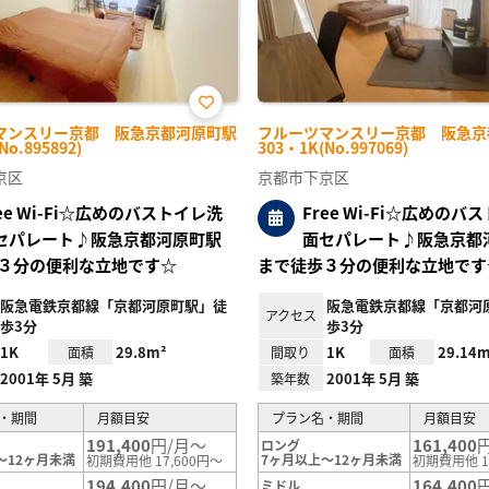
お気
マンスリー京都 阪急京都河原町駅
フルーツマンスリー京都 阪急京
に入
No.895892)
303・1K(No.997069)
り登
録
京区
京都市下京区
ree Wi-Fi☆広めのバストイレ洗
Free Wi-Fi☆広めのバ
セパレート♪阪急京都河原町駅
面セパレート♪阪急京都
３分の便利な立地です☆
まで徒歩３分の便利な立地です
阪急電鉄京都線「京都河原町駅」徒
阪急電鉄京都線「京都河
アクセス
歩3分
歩3分
1K
29.8m²
1K
29.14m
面積
間取り
面積
2001年 5月 築
2001年 5月 築
築年数
・期間
月額目安
プラン名・期間
月額目安
191,400
円/月～
161,400
ロング
～12ヶ月未満
7ヶ月以上～12ヶ月未満
初期費用他 17,600円～
初期費用他 1
194,400
円/月～
164,400
ミドル