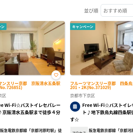
並び順
ーン
キャンペーン
お気
マンスリー京都 京阪清水五条駅
フルーツマンスリー京都 四条烏
に入
No.726851)
201・2K(No.371029)
り登
録
京区
京都市下京区
ree Wi-Fi☆バストイレセパレー
Free Wi-Fi☆バストイ
♪京阪清水五条駅まで徒歩４分
ト♪地下鉄烏丸線四条駅
す☆
阪急電鉄京都線「京都河原町駅」徒
阪急電鉄京都線「京都河
アクセス