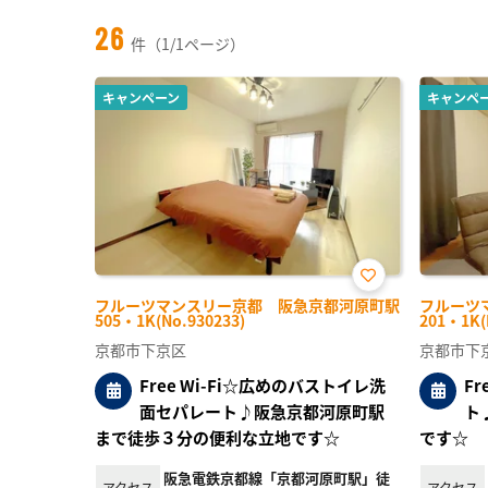
26
件（1/1ページ）
キャンペーン
キャンペ
お気
フルーツマンスリー京都 阪急京都河原町駅
フルーツ
に入
505・1K(No.930233)
201・1K(
り登
録
京都市下京区
京都市下
Free Wi-Fi☆広めのバストイレ洗
F
面セパレート♪阪急京都河原町駅
ト
まで徒歩３分の便利な立地です☆
です☆
阪急電鉄京都線「京都河原町駅」徒
アクセス
アクセス