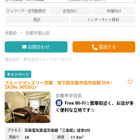
テレワーク・在宅勤務可
女性向け
同棲向け
駅近
インターネット無料
京都府
京都市東山区
お問合わせ
電話する
運営会社：
株式会社フルーツマンスリー
キャンペーン
フルーツマンスリー京都 地下鉄京都市役所前駅 504・
1K(No.805301)
お気
に入
京都市中京区
り登
録
Free Wi-Fi☆繁華街近く、お店が多
く便利な立地です☆
アクセス
京阪電気鉄道京阪線「三条駅」徒歩9分
間取り
1K
面積
17.8m²