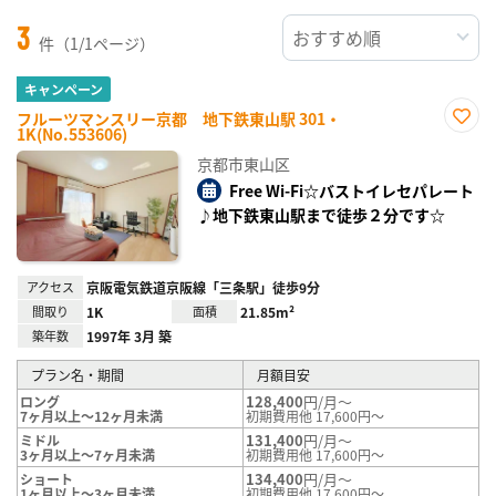
3
件（1/1ページ）
キャンペーン
フルーツマンスリー京都 地下鉄東山駅 301・
1K(No.553606)
お気
に入
京都市東山区
り登
録
Free Wi-Fi☆バストイレセパレート
♪地下鉄東山駅まで徒歩２分です☆
アクセス
京阪電気鉄道京阪線「三条駅」徒歩9分
間取り
1K
面積
21.85m²
築年数
1997年 3月 築
プラン名・期間
月額目安
128,400
円/月～
ロング
7ヶ月以上～12ヶ月未満
初期費用他 17,600円～
131,400
円/月～
ミドル
3ヶ月以上～7ヶ月未満
初期費用他 17,600円～
134,400
円/月～
ショート
1ヶ月以上～3ヶ月未満
初期費用他 17,600円～