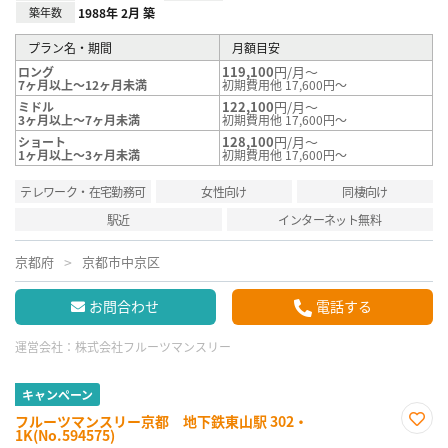
築年数
1988年 2月 築
プラン名・期間
月額目安
119,100
円/月～
ロング
7ヶ月以上～12ヶ月未満
初期費用他 17,600円～
122,100
円/月～
ミドル
3ヶ月以上～7ヶ月未満
初期費用他 17,600円～
128,100
円/月～
ショート
1ヶ月以上～3ヶ月未満
初期費用他 17,600円～
テレワーク・在宅勤務可
女性向け
同棲向け
駅近
インターネット無料
京都府
京都市中京区
お問合わせ
電話する
運営会社：
株式会社フルーツマンスリー
キャンペーン
フルーツマンスリー京都 地下鉄東山駅 302・
1K(No.594575)
お気