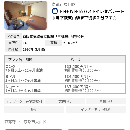
に入
京都市東山区
り登
録
Free Wi-Fi☆バストイレセパレート
♪地下鉄東山駅まで徒歩２分です☆
アクセス
京阪電気鉄道京阪線「三条駅」徒歩9分
間取り
1K
面積
21.85m²
築年数
1997年 3月 築
プラン名・期間
月額目安
131,400
円/月～
ロング
7ヶ月以上～12ヶ月未満
初期費用他 17,600円～
134,400
円/月～
ミドル
3ヶ月以上～7ヶ月未満
初期費用他 17,600円～
137,400
円/月～
ショート
1ヶ月以上～3ヶ月未満
初期費用他 17,600円～
テレワーク・在宅勤務可
女性向け
同棲向け
駅近
インターネット無料
京都府
京都市東山区