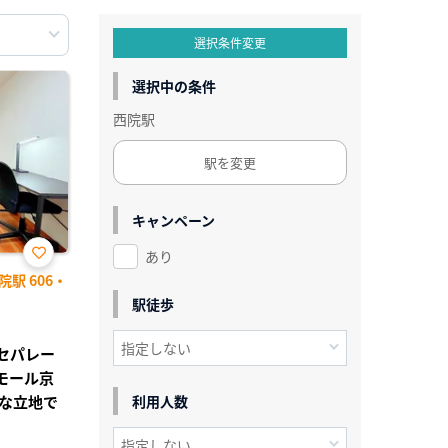
選択条件変更
選択中の条件
西院駅
駅を変更
キャンペーン
あり
お気
駅 606・
に入
り登
駅徒歩
録
レセパレー
モール京
な立地で
利用人数