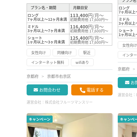
プラン名
プラン名・期間
月額目安
ロング
7ヶ月以上
113,400
円/月～
ロング
7ヶ月以上～12ヶ月未満
ミドル
初期費用他 17,600円～
3ヶ月以上
116,400
円/月～
ミドル
3ヶ月以上～7ヶ月未満
ショート
初期費用他 17,600円～
1ヶ月以上
125,400
円/月～
ショート
1ヶ月以上～3ヶ月未満
初期費用他 17,600円～
女性向
女性向け
同棲向け
駅近
インタ
インターネット無料
wifiあり
京都府
京都府
京都市右京区
お
お問合わせ
電話する
運営会社：
運営会社：
株式会社フルーツマンスリー
キャンペーン
キャンペ