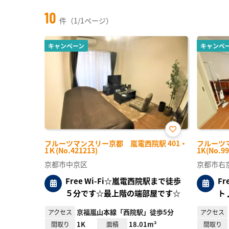
10
件（1/1ページ）
キャンペーン
キャンペ
お気
フルーツマンスリー京都 嵐電西院駅 401・
フルーツ
に入
1Ｋ(No.421213)
1K(No.99
り登
録
京都市中京区
京都市右
Free Wi-Fi☆嵐電西院駅まで徒歩
F
５分です☆最上階の端部屋です☆
ト
京福嵐山本線「西院駅」徒歩5分
アクセス
アクセス
1K
18.01m²
間取り
面積
間取り