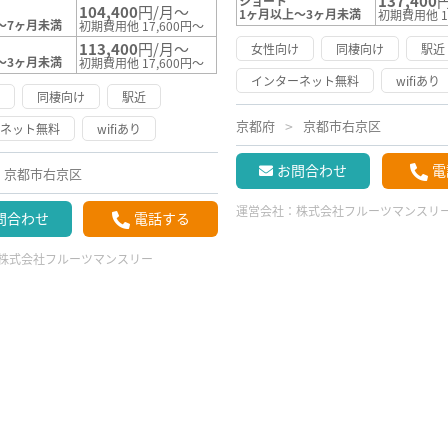
137,400
ショート
104,400
円/月～
1ヶ月以上～3ヶ月未満
初期費用他 1
～7ヶ月未満
初期費用他 17,600円～
113,400
円/月～
女性向け
同棲向け
駅近
～3ヶ月未満
初期費用他 17,600円～
インターネット無料
wifiあり
け
同棲向け
駅近
京都府
京都市右京区
ーネット無料
wifiあり
お問合わせ
電
京都市右京区
運営会社：
株式会社フルーツマンスリ
問合わせ
電話する
株式会社フルーツマンスリー