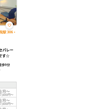
お気
駅 306・
に入
り登
録
レセパレー
です☆
徒歩9分
²
円/月～
7,600円～
円/月～
7,600円～