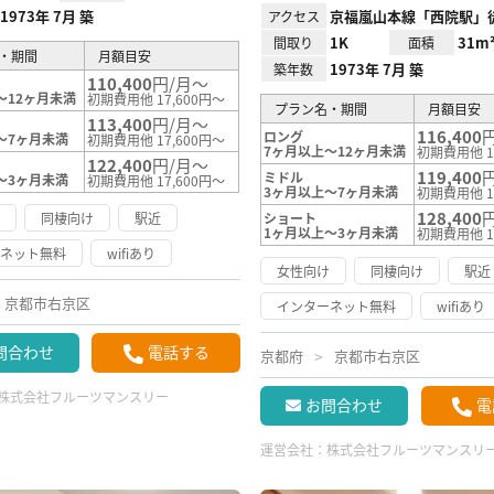
1973年 7月 築
京福嵐山本線「西院駅」
アクセス
1K
31m
間取り
面積
・期間
月額目安
1973年 7月 築
築年数
110,400
円/月～
～12ヶ月未満
初期費用他 17,600円～
プラン名・期間
月額目安
113,400
円/月～
116,400
ロング
～7ヶ月未満
初期費用他 17,600円～
7ヶ月以上～12ヶ月未満
初期費用他 1
122,400
円/月～
119,400
ミドル
～3ヶ月未満
初期費用他 17,600円～
3ヶ月以上～7ヶ月未満
初期費用他 1
128,400
け
同棲向け
駅近
ショート
1ヶ月以上～3ヶ月未満
初期費用他 1
ーネット無料
wifiあり
女性向け
同棲向け
駅近
京都市右京区
インターネット無料
wifiあり
問合わせ
電話する
京都府
京都市右京区
株式会社フルーツマンスリー
お問合わせ
電
運営会社：
株式会社フルーツマンスリ