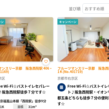
並び順
ーン
キャンペーン
お気
マンスリー京都 阪急西院駅 406・
フルーツマンスリー京都 阪急西院
に入
1169)
1Ｋ(No.401719)
り登
録
京区
京都市右京区
ree Wi-Fi☆バストイレセパレー
Free Wi-Fi☆バストイ
♪阪急西院駅徒歩７分です☆
ト♪阪急西院駅・イオン
都五条どちらも徒歩７分の便利
京福嵐山本線「西院駅」徒歩9分
す☆
1K
31m²
面積