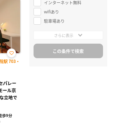
インターネット無料
wifiあり
駐車場あり
さらに表示
お気
駅 703・
に入
り登
録
レセパレー
モール京
な立地で
徒歩9分
²