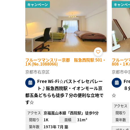
キャンペーン
キャンペ
お気
フルーツマンスリー京都 阪急西院駅 501・
フルーツ
に入
1Ｋ(No.1088066)
808・1Ｋ(
り登
録
京都市右京区
京都市中
Free Wi-Fi☆バストイレセパレー
F
ト♪阪急西院駅・イオンモール京
８
都五条どちらも徒歩７分の便利な立地で
☆
す☆
アクセス
京福嵐山本線「西院駅」徒歩9分
アクセス
間取り
1K
31m²
間取り
面積
築年数
1973年 7月 築
築年数