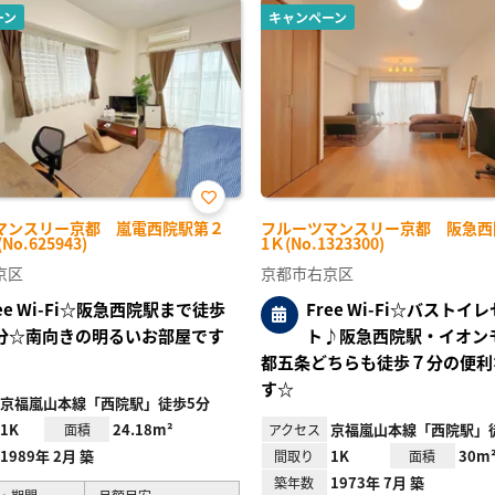
ーン
キャンペーン
お気
マンスリー京都 嵐電西院駅第２
フルーツマンスリー京都 阪急西院
に入
No.625943)
1Ｋ(No.1323300)
り登
録
京区
京都市右京区
ree Wi-Fi☆阪急西院駅まで徒歩
Free Wi-Fi☆バストイ
分☆南向きの明るいお部屋です
ト♪阪急西院駅・イオン
都五条どちらも徒歩７分の便利
す☆
京福嵐山本線「西院駅」徒歩5分
1K
24.18m²
京福嵐山本線「西院駅」
面積
アクセス
1989年 2月 築
1K
30m
間取り
面積
1973年 7月 築
築年数