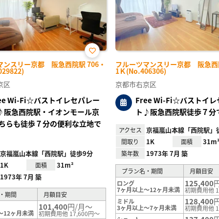
お気
マンスリー京都 阪急西院駅 706・
フルーツマンスリー京都 阪急西院
に入
029822)
1Ｋ(No.406306)
り登
録
京区
京都市右京区
ree Wi-Fi☆バストイレセパレー
Free Wi-Fi☆バストイ
♪阪急西院駅・イオンモール京
ト♪阪急西院駅徒歩７分
ちらも徒歩７分の便利な立地で
京福嵐山本線「西院駅」
アクセス
1K
31m
間取り
面積
京福嵐山本線「西院駅」徒歩9分
1973年 7月 築
築年数
1K
31m²
面積
プラン名・期間
月額目安
1973年 7月 築
125,400
ロング
7ヶ月以上～12ヶ月未満
初期費用他 1
・期間
月額目安
128,400
ミドル
101,400
円/月～
3ヶ月以上～7ヶ月未満
初期費用他 1
～12ヶ月未満
初期費用他 17,600円～