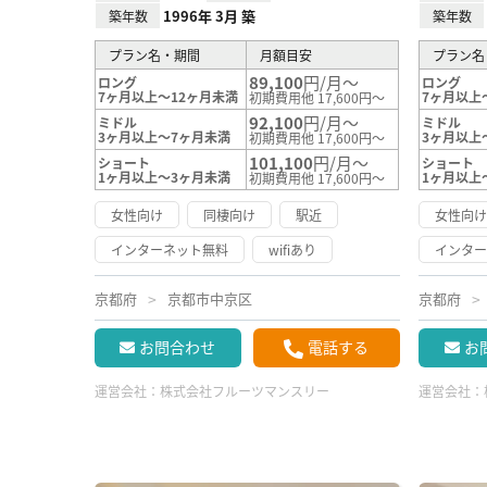
1996年 3月 築
築年数
築年数
プラン名・期間
月額目安
プラン名
89,100
円/月～
ロング
ロング
7ヶ月以上～12ヶ月未満
7ヶ月以上
初期費用他 17,600円～
92,100
円/月～
ミドル
ミドル
3ヶ月以上～7ヶ月未満
3ヶ月以上
初期費用他 17,600円～
101,100
円/月～
ショート
ショート
1ヶ月以上～3ヶ月未満
1ヶ月以上
初期費用他 17,600円～
女性向け
同棲向け
駅近
女性向
インターネット無料
wifiあり
インタ
京都府
京都市中京区
京都府
お問合わせ
電話する
お
運営会社：
株式会社フルーツマンスリー
運営会社：