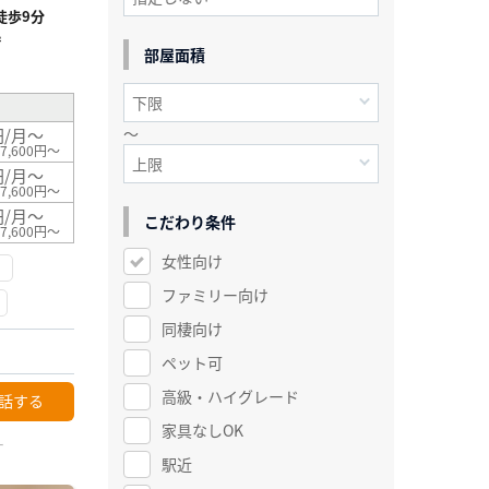
徒歩9分
²
部屋面積
～
円/月～
7,600円～
円/月～
7,600円～
円/月～
こだわり条件
7,600円～
女性向け
ファミリー向け
同棲向け
ペット可
高級・ハイグレード
話する
家具なしOK
ー
駅近