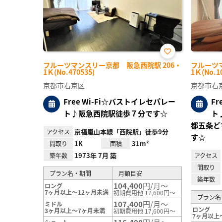
お気
フルーツマンスリー京都 阪急西院駅 206・
フルーツ
に入
1Ｋ(No.470535)
1Ｋ(No.1
り登
録
京都市右京区
京都市右
Free Wi-Fi☆バストイレセパレー
F
ト♪阪急西院駅徒歩７分です☆
ト
都五条ど
京福嵐山本線「西院駅」徒歩9分
アクセス
す☆
1K
31m²
間取り
面積
1973年 7月 築
築年数
アクセス
間取り
プラン名・期間
月額目安
築年数
104,400
円/月～
ロング
7ヶ月以上～12ヶ月未満
初期費用他 17,600円～
プラン名
107,400
円/月～
ミドル
ロング
3ヶ月以上～7ヶ月未満
初期費用他 17,600円～
7ヶ月以上