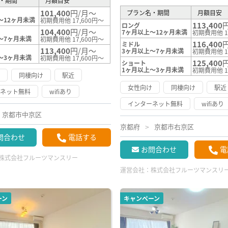
・期間
月額目安
101,400
円/月～
プラン名・期間
月額目安
～12ヶ月未満
初期費用他 17,600円～
113,400
ロング
104,400
円/月～
7ヶ月以上～12ヶ月未満
初期費用他 1
～7ヶ月未満
初期費用他 17,600円～
116,400
ミドル
113,400
円/月～
3ヶ月以上～7ヶ月未満
初期費用他 1
～3ヶ月未満
初期費用他 17,600円～
125,400
ショート
1ヶ月以上～3ヶ月未満
初期費用他 1
け
同棲向け
駅近
女性向け
同棲向け
駅近
ーネット無料
wifiあり
インターネット無料
wifiあり
京都市中京区
京都府
京都市右京区
問合わせ
電話する
お問合わせ
電
株式会社フルーツマンスリー
運営会社：
株式会社フルーツマンスリ
ーン
キャンペーン