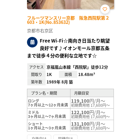
お気
フルーツマンスリー京都 阪急西院駅第２
に入
603・1K(No.853632)
り登
録
京都市右京区
Free Wi-Fi☆南向き日当たり眺望
良好です♪イオンモール京都五条
まで徒歩４分の便利な立地です☆
京福嵐山本線「西院駅」徒歩12分
アクセス
1K
18.48m²
間取り
面積
1989年 8月 築
築年数
プラン名・期間
月額目安
119,100
円/月～
ロング
7ヶ月以上～12ヶ月未満
初期費用他 17,600円～
122,100
円/月～
ミドル
3ヶ月以上～7ヶ月未満
初期費用他 17,600円～
131,100
円/月～
ショート
1ヶ月以上～3ヶ月未満
初期費用他 17,600円～
女性向け
同棲向け