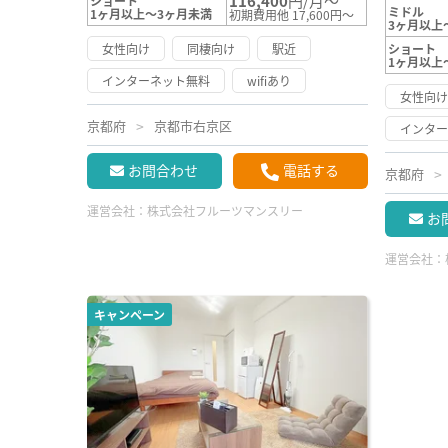
116,400
円/月～
ショート
ミドル
1ヶ月以上～3ヶ月未満
初期費用他 17,600円～
3ヶ月以上
女性向け
同棲向け
駅近
ショート
1ヶ月以上
インターネット無料
wifiあり
女性向
京都府
京都市右京区
インタ
お問合わせ
電話する
京都府
運営会社：
株式会社フルーツマンスリー
お
運営会社：
キャンペーン