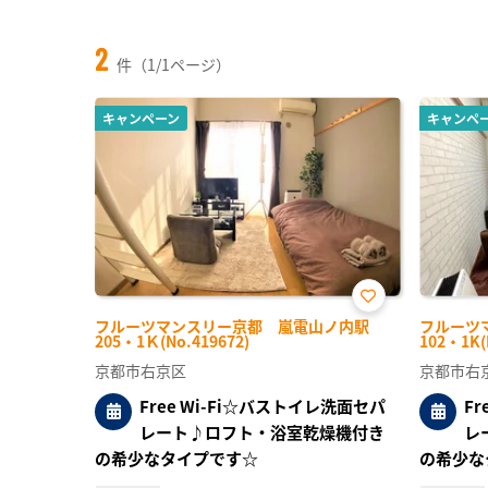
2
件（1/1ページ）
キャンペーン
キャンペ
お気
フルーツマンスリー京都 嵐電山ノ内駅
フルーツ
に入
205・1Ｋ(No.419672)
102・1K(
り登
録
京都市右京区
京都市右
Free Wi-Fi☆バストイレ洗面セパ
F
レート♪ロフト・浴室乾燥機付き
レ
の希少なタイプです☆
の希少な