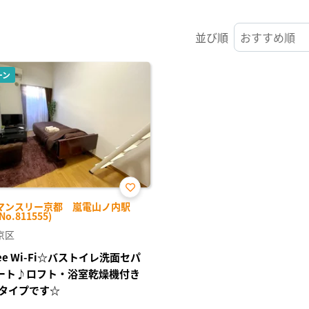
並び順
ーン
お気
マンスリー京都 嵐電山ノ内駅
に入
No.811555)
り登
録
京区
ree Wi-Fi☆バストイレ洗面セパ
ート♪ロフト・浴室乾燥機付き
タイプです☆