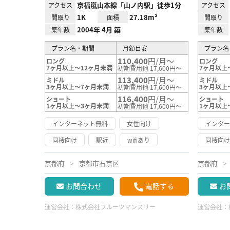
京福嵐山本線「山ノ内駅」徒歩1分
アクセス
アクセス
1K
27.18m²
間取り
面積
間取り
2004年 4月 築
築年数
築年数
プラン名・期間
月額目安
プラン名
110,400
円/月～
ロング
ロング
7ヶ月以上～12ヶ月未満
7ヶ月以上
初期費用他 17,600円～
113,400
円/月～
ミドル
ミドル
3ヶ月以上～7ヶ月未満
3ヶ月以上
初期費用他 17,600円～
116,400
円/月～
ショート
ショート
1ヶ月以上～3ヶ月未満
1ヶ月以上
初期費用他 17,600円～
インターネット無料
女性向け
インタ
同棲向け
駅近
wifiあり
同棲向
京都府
京都市右京区
京都府
お問合わせ
電話する
お
運営会社：
株式会社フルーツマンスリー
運営会社：