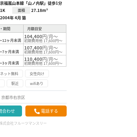
京福嵐山本線「山ノ内駅」徒歩1分
1K
27.18m²
面積
2004年 4月 築
・期間
月額目安
104,400
円/月～
～12ヶ月未満
初期費用他 17,600円～
107,400
円/月～
～7ヶ月未満
初期費用他 17,600円～
110,400
円/月～
～3ヶ月未満
初期費用他 17,600円～
ーネット無料
女性向け
け
駅近
wifiあり
京都市右京区
問合わせ
電話する
株式会社フルーツマンスリー