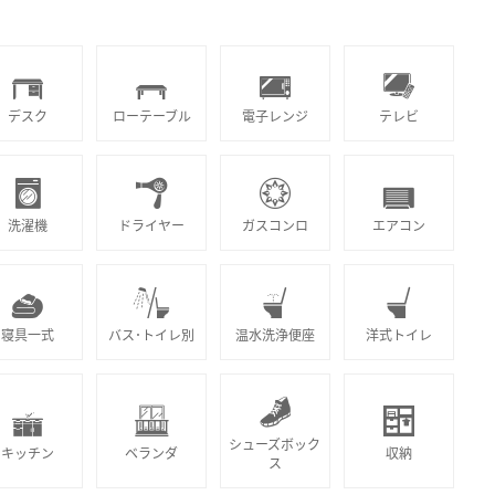
デスク
ローテーブル
電子レンジ
テレビ
洗濯機
ドライヤー
ガスコンロ
エアコン
寝具一式
バス･トイレ別
温水洗浄便座
洋式トイレ
シューズボック
キッチン
ベランダ
収納
ス