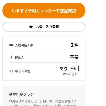
いますぐ予約カレンダーで空室確認
お気に入り登録
2
名
入居可能人数
不要
保証人
あり
無料
ネット環境
(Wi-Fiあり)
基本料金プラン
お見積りの計算方法（日割り等）は運営会社によ
って異なります。当サイトからの見積もり依頼は