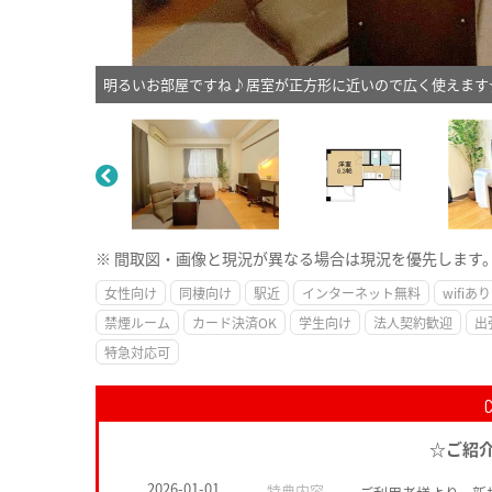
明るいお部屋ですね♪居室が正方形に近いので広く使えます
※ 間取図・画像と現況が異なる場合は現況を優先します
女性向け
同棲向け
駅近
インターネット無料
wifiあり
禁煙ルーム
カード決済OK
学生向け
法人契約歓迎
出
特急対応可
☆ご紹
2026-01-01
特典内容