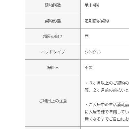
建物階数
地上4階
契約形態
定期借家契約
部屋の向き
西
ベッドタイプ
シングル
保証人
不要
・３ヶ月以上のご契約の
等、２ヶ月前の前払いと
ご利用上の注意
・ご入居中の生活消耗品
に入居者様で準備してい
無くなるまでご自由にお