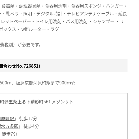
・食器類・調理器具類・食器用洗剤・食器用スポンジ・ハンガー・
ー・靴ベラ・照明・デジタル時計・テレビアンテナケーブル・延長
イレットペーパー・トイレ用洗剤・バス用洗剤 ・シャンプー ・リ
ックス・ wifiルーター・ラグ
消費税別）が必要です。
合わせNo.726851）
00ｍ、阪急京都河原町駅まで900ｍ☆
町通五条上る下鱗形町561 メゾンサト
河原町駅
」 徒歩12分
清水五条駅
」 徒歩4分
」 徒歩7分