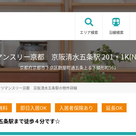
エリア検索
沿線検索
ンスリー京都 京阪清水五条駅 201・1K(No.7
京都府京都市下京区麩屋町通五条上る下鱗形町561
ーツマンスリー京都 京阪清水五条駅の物件詳細
無料
即日入居OK
入居者保険あり
延長OK
清水五条駅まで徒歩４分です☆