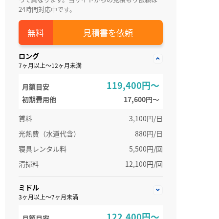
24時間対応中です。
見積書を依頼
ロング
7ヶ月以上～12ヶ月未満
119,400円～
月額目安
初期費用他
17,600円〜
賃料
3,100円/日
光熱費（水道代含）
880円/日
寝具レンタル料
5,500円/回
清掃料
12,100円/回
ミドル
3ヶ月以上～7ヶ月未満
122,400円～
月額目安