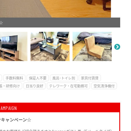
☆
。
手数料無料
保証人不要
風呂･トイレ別
家具付賃貸
張・研修向け
日当り良好
テレワーク・在宅勤務可
空気清浄機付
CAMPAIGN
介キャンペーン☆