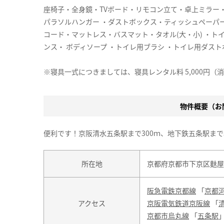
座椅子・全身鏡・TVボード・リモコン立て・卓上ミラー
パラソルハンガー ・ダストボックス・ティッシュペーパ
コード・マットレス・バスマット・タオル(大・小) ・ト
ンス・ ボディソープ ・トイレ用ブラシ ・トイレ用ダストボ
※寝具一式につきましては、寝具レンタル料 5,000円（
物件概要（お問
便利です！京阪清水五条駅まで300ｍ、地下鉄五条駅まで5
所在地
京都府京都市下京区麩屋
阪急電鉄京都線
「
京都
アクセス
京阪電気鉄道京阪線
「
京都市烏丸線
「
五条駅