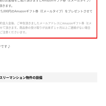
規のお客様をご紹介頂きますとAmazonギフト券（Eメールタイプ）
頂きます。
5,000円のAmazonギフト券（Eメールタイプ）をプレゼントさせて
約金入金後、ご申告頂きましたメールアドレスにAmazonギフト券（Eメ
せて頂きます。商品券の受け取りが出来ず１ヶ月以上ご連絡がない場合
ご注意くださいませ。
分です♪
スリーマンション物件の設備