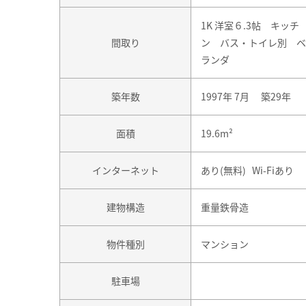
1K 洋室６.3帖 キッチ
間取り
ン バス・トイレ別 ベ
ランダ
築年数
1997年 7月 築29年
面積
19.6m²
インターネット
あり(無料) Wi-Fiあり
建物構造
重量鉄骨造
物件種別
マンション
駐車場