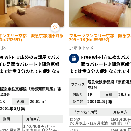
お気
マンスリー京都 阪急京都河原町駅
フルーツマンスリー京都 阪急京
に入
No.733697)
205・1K(No.895892)
り登
録
京区
京都市下京区
ree Wi-Fi☆広めのお部屋でバス
Free Wi-Fi☆広めのバ
イレ洗面セパレート♪阪急京都
面セパレート♪阪急京都
まで徒歩３分のとても便利な立
まで徒歩３分の便利な立地です
阪急電鉄京都線「京都河
アクセス
歩3分
阪急電鉄京都線「京都河原町駅」徒
歩3分
1K
29.8m
間取り
面積
1K
26.61m²
2001年 5月 築
面積
築年数
2001年 5月 築
プラン名・期間
月額目安
191,400
・期間
月額目安
ロング
7ヶ月以上～12ヶ月未満
初期費用他 1
170,400
円/月～
194,400
～12ヶ月未満
ミドル
初期費用他 17,600円～