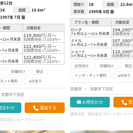
歩12分
1K
22.8m
間取り
面積
1K
19.6m²
面積
1989年 8月 築
築年数
1997年 7月 築
プラン名・期間
月額目安
・期間
月額目安
104,100
ロング
7ヶ月以上～12ヶ月未満
初期費用他 1
119,400
円/月～
～12ヶ月未満
初期費用他 17,600円～
107,100
ミドル
3ヶ月以上～7ヶ月未満
初期費用他 1
122,400
円/月～
～7ヶ月未満
初期費用他 17,600円～
110,100
ショート
1ヶ月以上～3ヶ月未満
初期費用他 1
122,400
円/月～
～3ヶ月未満
初期費用他 17,600円～
女性向け
同棲向け
駅近
け
同棲向け
駅近
インターネット無料
wifiあり
ーネット無料
wifiあり
京都府
京都市下京区
京都市下京区
お問合わせ
電
問合わせ
電話する
運営会社：
株式会社フルーツマンスリ
株式会社フルーツマンスリー