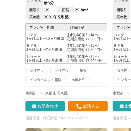
歩3分
1K
29.8m²
間取り
面積
間取り
2001年 5月 築
築年数
築年数
プラン名・期間
月額目安
プラン名
149,400
円/月～
ロング
ロング
7ヶ月以上～12ヶ月未満
7ヶ月以上
初期費用他 17,600円～
152,400
円/月～
ミドル
ミドル
3ヶ月以上～7ヶ月未満
3ヶ月以上
初期費用他 17,600円～
158,400
円/月～
ショート
ショート
1ヶ月以上～3ヶ月未満
1ヶ月以上
初期費用他 17,600円～
女性向け
同棲向け
駅近
女性向
インターネット無料
wifiあり
インタ
京都府
京都市下京区
京都府
お問合わせ
電話する
お
運営会社：
株式会社フルーツマンスリー
運営会社：