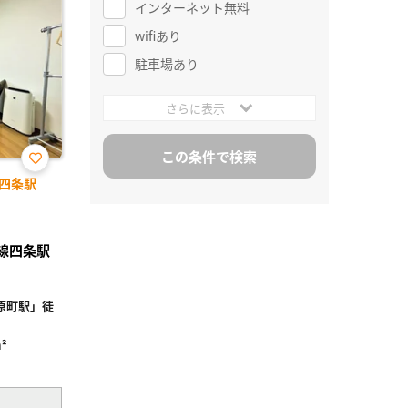
インターネット無料
wifiあり
駐車場あり
さらに表示
お気
四条駅
に入
り登
録
丸線四条駅
原町駅」徒
²