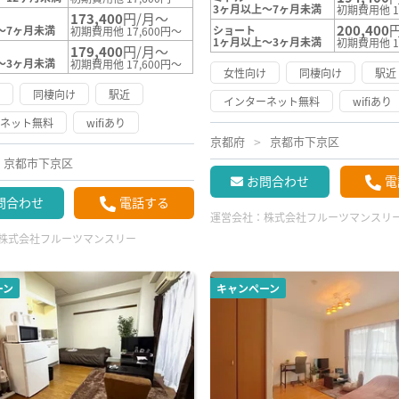
3ヶ月以上～7ヶ月未満
初期費用他 1
173,400
円/月～
200,400
～7ヶ月未満
ショート
初期費用他 17,600円～
1ヶ月以上～3ヶ月未満
初期費用他 1
179,400
円/月～
～3ヶ月未満
初期費用他 17,600円～
女性向け
同棲向け
駅近
け
同棲向け
駅近
インターネット無料
wifiあり
ーネット無料
wifiあり
京都府
京都市下京区
京都市下京区
お問合わせ
電
問合わせ
電話する
運営会社：
株式会社フルーツマンスリ
株式会社フルーツマンスリー
ーン
キャンペーン