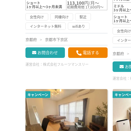
113,100
円/月～
ショート
ミドル
1ヶ月以上～3ヶ月未満
初期費用他 17,600円～
3ヶ月以上
女性向け
同棲向け
駅近
ショート
1ヶ月以上
インターネット無料
wifiあり
女性向
京都府
京都市下京区
インタ
お問合わせ
電話する
京都府
運営会社：
株式会社フルーツマンスリー
お
運営会社：
キャンペーン
キャンペ