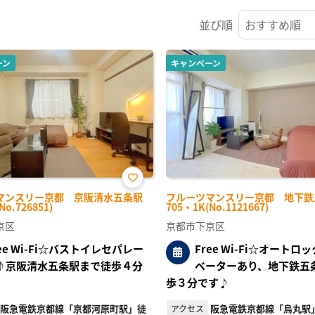
並び順
ーン
キャンペーン
お気
マンスリー京都 京阪清水五条駅
フルーツマンスリー京都 地下鉄
に入
No.726851)
705・1K(No.1121667)
り登
録
京区
京都市下京区
ree Wi-Fi☆バストイレセパレー
Free Wi-Fi☆オートロ
♪京阪清水五条駅まで徒歩４分
ベーターあり、地下鉄五
歩３分です♪
阪急電鉄京都線「京都河原町駅」徒
阪急電鉄京都線「烏丸駅」
アクセス