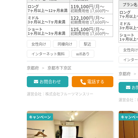
プラン名
119,100
円/月～
ロング
7ヶ月以上～12ヶ月未満
初期費用他 17,600円～
ロング
7ヶ月以上
122,100
円/月～
ミドル
3ヶ月以上～7ヶ月未満
初期費用他 17,600円～
ミドル
3ヶ月以上
125,100
円/月～
ショート
1ヶ月以上～3ヶ月未満
初期費用他 17,600円～
ショート
1ヶ月以上
女性向け
同棲向け
駅近
女性向
インターネット無料
wifiあり
インタ
京都府
京都市下京区
京都府
お問合わせ
電話する
お
運営会社：
株式会社フルーツマンスリー
運営会社：
キャンペーン
キャンペ