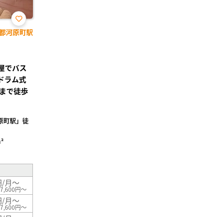
お気
都河原町駅
に入
り登
録
部屋でバス
ドラム式
まで徒歩
原町駅」徒
²
円/月～
7,600円～
円/月～
7,600円～