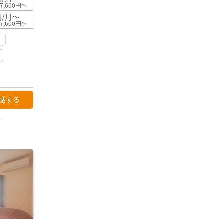
7,600円～
円/月～
7,600円～
話する
ー