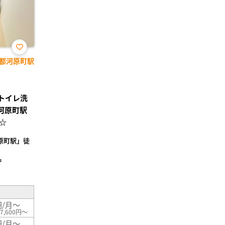
お気
都河原町駅
に入
り登
録
ストイレ洗
河原町駅
☆
原町駅」徒
²
円/月～
7,600円～
円/月～