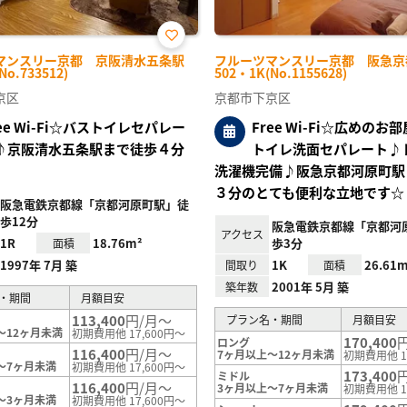
お気
マンスリー京都 京阪清水五条駅
フルーツマンスリー京都 阪急京
に入
No.733512)
502・1K(No.1155628)
り登
録
京区
京都市下京区
ree Wi-Fi☆バストイレセパレー
Free Wi-Fi☆広めのお
♪京阪清水五条駅まで徒歩４分
トイレ洗面セパレート♪
洗濯機完備♪阪急京都河原町駅
３分のとても便利な立地です☆
阪急電鉄京都線「京都河原町駅」徒
歩12分
阪急電鉄京都線「京都河
アクセス
1R
18.76m²
歩3分
面積
1997年 7月 築
1K
26.61m
間取り
面積
2001年 5月 築
築年数
・期間
月額目安
113,400
円/月～
プラン名・期間
月額目安
～12ヶ月未満
初期費用他 17,600円～
170,400
ロング
116,400
円/月～
7ヶ月以上～12ヶ月未満
初期費用他 1
～7ヶ月未満
初期費用他 17,600円～
173,400
ミドル
116,400
円/月～
3ヶ月以上～7ヶ月未満
初期費用他 1
～3ヶ月未満
初期費用他 17,600円～