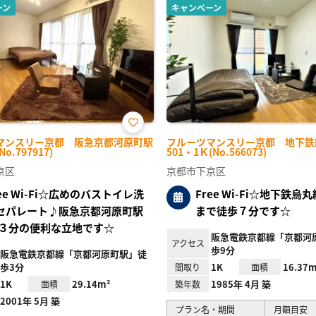
ーン
キャンペーン
お気
マンスリー京都 阪急京都河原町駅
フルーツマンスリー京都 地下鉄
に入
No.797917)
501・1Ｋ(No.566073)
り登
録
京区
京都市下京区
ree Wi-Fi☆広めのバストイレ洗
Free Wi-Fi☆地下鉄烏
セパレート♪阪急京都河原町駅
まで徒歩７分です☆
３分の便利な立地です☆
阪急電鉄京都線「京都河
アクセス
歩9分
阪急電鉄京都線「京都河原町駅」徒
歩3分
1K
16.37m
間取り
面積
1K
29.14m²
1985年 4月 築
面積
築年数
2001年 5月 築
プラン名・期間
月額目安