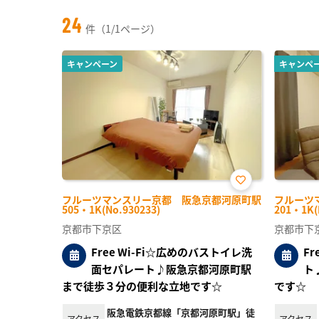
24
件（1/1ページ）
キャンペーン
キャンペ
お気
フルーツマンスリー京都 阪急京都河原町駅
フルーツ
に入
505・1K(No.930233)
201・1K(
り登
録
京都市下京区
京都市下
Free Wi-Fi☆広めのバストイレ洗
F
面セパレート♪阪急京都河原町駅
ト
まで徒歩３分の便利な立地です☆
です☆
阪急電鉄京都線「京都河原町駅」徒
アクセス
アクセス