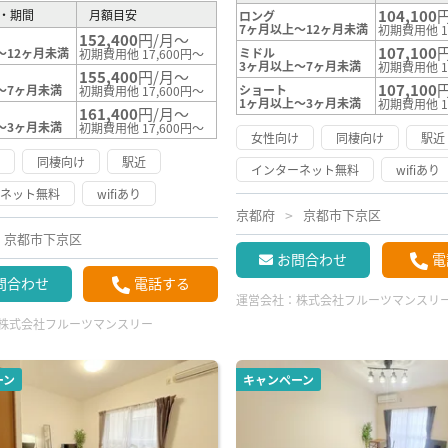
104,100
・期間
月額目安
ロング
7ヶ月以上～12ヶ月未満
初期費用他 1
152,400
円/月～
107,100
～12ヶ月未満
ミドル
初期費用他 17,600円～
3ヶ月以上～7ヶ月未満
初期費用他 1
155,400
円/月～
107,100
～7ヶ月未満
ショート
初期費用他 17,600円～
1ヶ月以上～3ヶ月未満
初期費用他 1
161,400
円/月～
～3ヶ月未満
初期費用他 17,600円～
女性向け
同棲向け
駅近
け
同棲向け
駅近
インターネット無料
wifiあり
ーネット無料
wifiあり
京都府
京都市下京区
京都市下京区
お問合わせ
電
問合わせ
電話する
運営会社：
株式会社フルーツマンスリ
株式会社フルーツマンスリー
ーン
キャンペーン