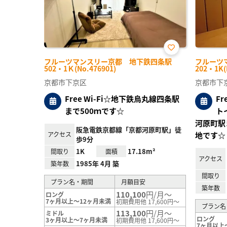
お気
フルーツマンスリー京都 地下鉄四条駅
フルーツ
に入
502・1Ｋ(No.476901)
202・1K(
り登
録
京都市下京区
京都市下
Free Wi-Fi☆地下鉄烏丸線四条駅
F
まで500ｍです☆
ト
河原町駅
阪急電鉄京都線「京都河原町駅」徒
アクセス
地です☆
歩9分
1K
17.18m²
間取り
面積
アクセス
1985年 4月 築
築年数
間取り
プラン名・期間
月額目安
築年数
110,100
円/月～
ロング
7ヶ月以上～12ヶ月未満
初期費用他 17,600円～
プラン名
113,100
円/月～
ミドル
ロング
3ヶ月以上～7ヶ月未満
初期費用他 17,600円～
7ヶ月以上