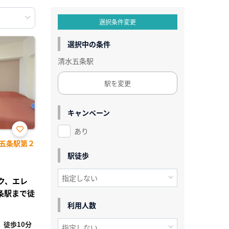
選択条件変更
選択中の条件
清水五条駅
駅を変更
キャンペーン
あり
お気
五条駅第２
に入
り登
駅徒歩
録
ック、エレ
条駅まで徒
利用人数
徒歩10分