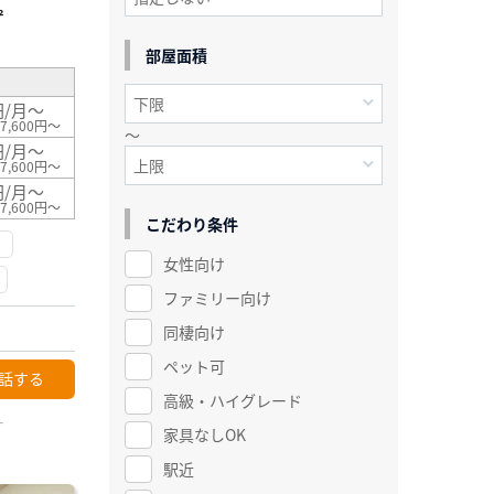
²
部屋面積
円/月～
7,600円～
～
円/月～
7,600円～
円/月～
7,600円～
こだわり条件
女性向け
ファミリー向け
同棲向け
ペット可
話する
高級・ハイグレード
ー
家具なしOK
駅近