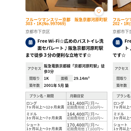
お気
フルーツマンスリー京都 阪急京都河原町駅
フルーツ
に入
303・1K(No.997069)
202・1R(
り登
録
京都市下京区
京都市下
Free Wi-Fi☆広めのバストイレ洗
F
面セパレート♪阪急京都河原町駅
ト
まで徒歩３分の便利な立地です☆
です☆
阪急電鉄京都線「京都河原町駅」徒
アクセス
アクセス
歩3分
1K
29.14m²
間取り
面積
間取り
2001年 5月 築
築年数
築年数
プラン名・期間
月額目安
プラン名
161,400
円/月～
ロング
ロング
7ヶ月以上～12ヶ月未満
7ヶ月以上
初期費用他 17,600円～
164,400
円/月～
ミドル
ミドル
3ヶ月以上～7ヶ月未満
3ヶ月以上
初期費用他 17,600円～
170,400
円/月～
ショート
ショート
1ヶ月以上～3ヶ月未満
1ヶ月以上
初期費用他 17,600円～