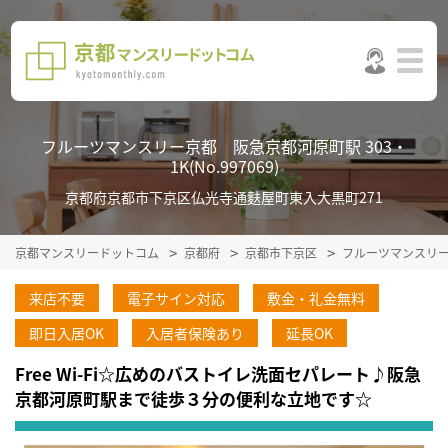
フルーツマンスリー京都 阪急京都河原町駅 303・
1K(No.997069)
京都府京都市下京区仏光寺通麩屋町東入大黒町271
京都マンスリードットコム
京都府
京都市下京区
フルーツマンスリ
来店不要
電子サイン対応
敷金・礼金無料
即日入居OK
入居者保険あり
延長OK
Free Wi-Fi☆広めのバストイレ洗面セパレート♪阪急
京都河原町駅まで徒歩３分の便利な立地です☆