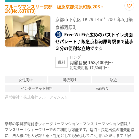
フルーツマンスリー京都 阪急京都河原町駅 203・
1K(No.637673)
お気
に入
京都市下京区
1K
29.14m²
2001年5月築
り登
録
京都河原町
Free Wi-Fi☆広めのバストイレ洗面
セパレート♪阪急京都河原町駅まで徒歩
３分の便利な立地です☆
ロング
月額目安 158,400円～
賃料
初期費用他 17,600円～
女性向け
同棲向け
駅近
インターネット無料
wifiあり
運営会社：
株式会社フルーツマンスリー
京都の家具家電付きウィークリーマンション・マンスリーマンション情報！
マンスリー＋ウィークリーでのご利用も可能です。連泊・長期出張の経費削減
に、法人様にも大好評！寮・社宅としても安心してご利用いただけます！家