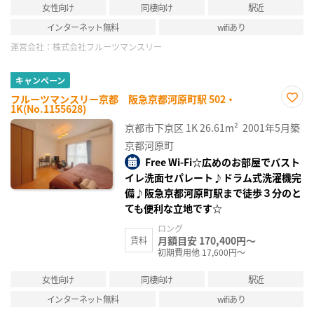
女性向け
同棲向け
駅近
インターネット無料
wifiあり
運営会社：
株式会社フルーツマンスリー
キャンペーン
フルーツマンスリー京都 阪急京都河原町駅 502・
1K(No.1155628)
お気
に入
京都市下京区
1K
26.61m²
2001年5月築
り登
録
京都河原町
Free Wi-Fi☆広めのお部屋でバスト
イレ洗面セパレート♪ドラム式洗濯機完
備♪阪急京都河原町駅まで徒歩３分のと
ても便利な立地です☆
ロング
月額目安 170,400円～
賃料
初期費用他 17,600円～
女性向け
同棲向け
駅近
インターネット無料
wifiあり