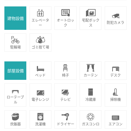
建物設備
エレベータ
オートロッ
宅配ボック
防犯カメラ
ー
ク
ス
駐輪場
ゴミ捨て場
部屋設備
ベッド
椅子
カーテン
デスク
ローテーブ
電子レンジ
テレビ
冷蔵庫
掃除機
ル
炊飯器
洗濯機
ドライヤー
ガスコンロ
エアコン