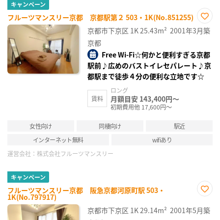
キャンペーン
フルーツマンスリー京都 京都駅第２ 503・1K(No.851255)
お気
京都市下京区
1K
25.43m²
2001年3月築
に入
り登
京都
録
Free Wi-Fi☆何かと便利すぎる京都
駅前♪広めのバストイレセパレート♪京
都駅まで徒歩４分の便利な立地です☆
ロング
月額目安 143,400円～
賃料
初期費用他 17,600円～
女性向け
同棲向け
駅近
インターネット無料
wifiあり
運営会社：
株式会社フルーツマンスリー
キャンペーン
フルーツマンスリー京都 阪急京都河原町駅 503・
1K(No.797917)
お気
に入
京都市下京区
1K
29.14m²
2001年5月築
り登