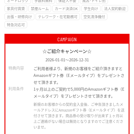
オートロック
手数料無料
保証人不要
風呂･トイレ別
家具付賃貸
禁煙ルーム
カード決済OK
学生向け
法人契約歓迎
出張・研修向け
テレワーク・在宅勤務可
空気清浄機付
特急対応可
CAMPAIGN
☆ご紹介キャンペーン☆
2026-01-01
～
2026-12-31
特典内容
ご利用者様より、新規のお客様をご紹介頂きますと
Amazonギフト券（Eメールタイプ）をプレゼントさ
せて頂きます。
利用条件
1ヶ月以上のご契約で5,000円のAmazonギフト券（E
メールタイプ）をプレゼントさせて頂きます。
新規のお客様からの契約金入金後、ご申告頂きましたメ
ールアドレスにAmazonギフト券（Eメールタイプ）を送
付させて頂きます。商品券の受け取りが出来ず１ヶ月以
上ご連絡がない場合は無効となりますのでご注意くださ
いませ。