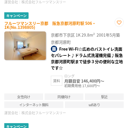
運営会社：
株式会社フルーツマンスリー
キャンペーン
フルーツマンスリー京都 阪急京都河原町駅 506・
1K(No.1398805)
お気
に入
京都市下京区
1K
29.8m²
2001年5月築
り登
録
京都河原町
Free Wi-Fi☆広めのバストイレ洗面
セパレート♪ドラム式洗濯機完備♪阪急
京都河原町駅まで徒歩３分の便利な立地
です☆
ロング
月額目安 146,400円～
賃料
初期費用他 17,600円～
女性向け
同棲向け
駅近
インターネット無料
wifiあり
運営会社：
株式会社フルーツマンスリー
キャンペーン