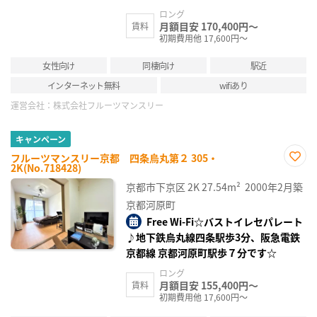
ロング
月額目安 170,400円～
賃料
初期費用他 17,600円～
女性向け
同棲向け
駅近
インターネット無料
wifiあり
運営会社：
株式会社フルーツマンスリー
キャンペーン
フルーツマンスリー京都 四条烏丸第２ 305・
2K(No.718428)
お気
に入
京都市下京区
2K
27.54m²
2000年2月築
り登
録
京都河原町
Free Wi-Fi☆バストイレセパレート
♪地下鉄烏丸線四条駅歩3分、阪急電鉄
京都線 京都河原町駅歩７分です☆
ロング
月額目安 155,400円～
賃料
初期費用他 17,600円～