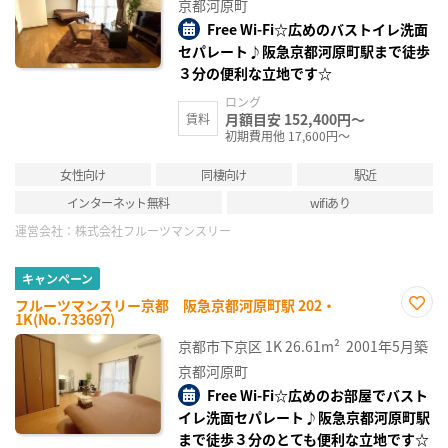
録
京都河原町
Free Wi-Fi☆広めのバストイレ洗面
セパレート♪阪急京都河原町駅まで徒歩
３分の便利な立地です☆
ロング
月額目安 152,400円～
賃料
初期費用他 17,600円～
女性向け
同棲向け
駅近
インターネット無料
wifiあり
運営会社：
株式会社フルーツマンスリー
キャンペーン
フルーツマンスリー京都 阪急京都河原町駅 202・
1K(No.733697)
お気
に入
京都市下京区
1K
26.61m²
2001年5月築
り登
録
京都河原町
Free Wi-Fi☆広めのお部屋でバスト
イレ洗面セパレート♪阪急京都河原町駅
まで徒歩３分のとても便利な立地です☆