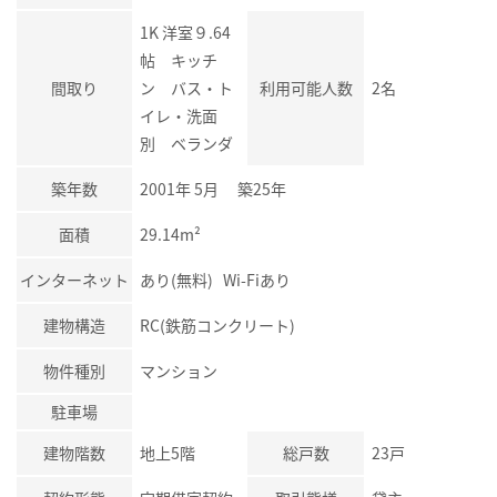
1K 洋室９.64
帖 キッチ
間取り
ン バス・ト
利用可能人数
2名
イレ・洗面
別 ベランダ
築年数
2001年 5月 築25年
面積
29.14m²
インターネット
あり(無料) Wi-Fiあり
建物構造
RC(鉄筋コンクリート)
物件種別
マンション
駐車場
建物階数
地上5階
総戸数
23戸