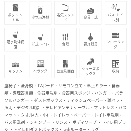
ポット･ケ
電気スタン
バス･トイ
空気清浄機
寝具一式
トル
ド
レ別
温水洗浄便
フローリン
洋式トイレ
食器
調理器具
座
グ
シューズボ
キッチン
ベランダ
独立洗面台
収納
ックス
座椅子・全身鏡・TVボード・リモコン立て・卓上ミラー・食器
類・調理器具類・食器用洗剤・食器用スポンジ・ハンガー・パラ
ソルハンガー ・ダストボックス・ティッシュペーパー・靴ベラ・
照明・デジタル時計・テレビアンテナケーブル・マットレス・バス
マット・タオル(大・小) ・トイレットペーパー・トイレ用洗剤・
バス用洗剤 ・シャンプー ・リンス・ ボディソープ ・トイレ用ブラ
シ ・トイレ用ダストボックス・ wifiルーター・ラグ