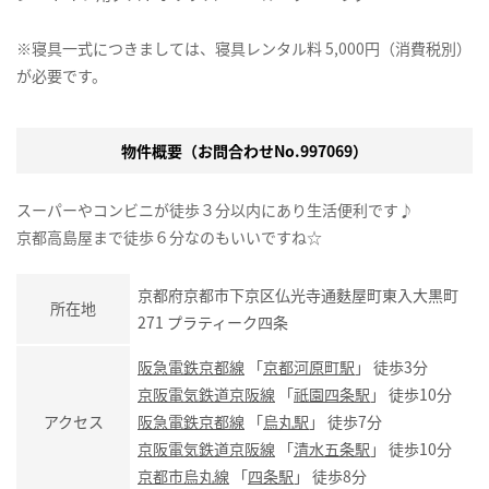
※寝具一式につきましては、寝具レンタル料 5,000円（消費税別）
が必要です。
物件概要（お問合わせNo.997069）
スーパーやコンビニが徒歩３分以内にあり生活便利です♪
京都高島屋まで徒歩６分なのもいいですね☆
京都府京都市下京区仏光寺通麩屋町東入大黒町
所在地
271 プラティーク四条
阪急電鉄京都線
「
京都河原町駅
」 徒歩3分
京阪電気鉄道京阪線
「
祇園四条駅
」 徒歩10分
アクセス
阪急電鉄京都線
「
烏丸駅
」 徒歩7分
京阪電気鉄道京阪線
「
清水五条駅
」 徒歩10分
京都市烏丸線
「
四条駅
」 徒歩8分