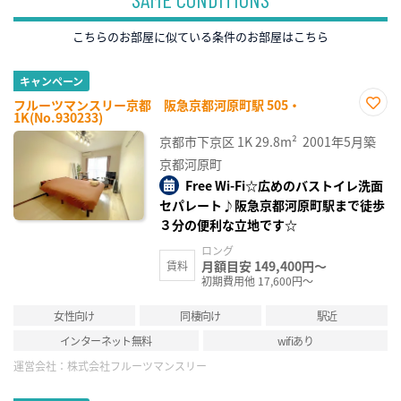
こちらのお部屋に似ている条件のお部屋はこちら
キャンペーン
フルーツマンスリー京都 阪急京都河原町駅 505・
1K(No.930233)
お気
に入
京都市下京区
1K
29.8m²
2001年5月築
り登
録
京都河原町
Free Wi-Fi☆広めのバストイレ洗面
セパレート♪阪急京都河原町駅まで徒歩
３分の便利な立地です☆
ロング
月額目安 149,400円～
賃料
初期費用他 17,600円～
女性向け
同棲向け
駅近
インターネット無料
wifiあり
運営会社：
株式会社フルーツマンスリー