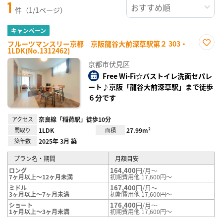
1
件（1/1ページ）
キャンペーン
フルーツマンスリー京都 京阪龍谷大前深草駅第２ 303・
1LDK(No.1312462)
お気
に入
京都市伏見区
り登
録
Free Wi-Fi☆バストイレ洗面セパレ
ート♪京阪「龍谷大前深草駅」まで徒歩
６分です
アクセス
奈良線「稲荷駅」徒歩10分
間取り
1LDK
面積
27.99m²
築年数
2025年 3月 築
プラン名・期間
月額目安
164,400
円/月～
ロング
7ヶ月以上～12ヶ月未満
初期費用他 17,600円～
167,400
円/月～
ミドル
3ヶ月以上～7ヶ月未満
初期費用他 17,600円～
176,400
円/月～
ショート
1ヶ月以上～3ヶ月未満
初期費用他 17,600円～