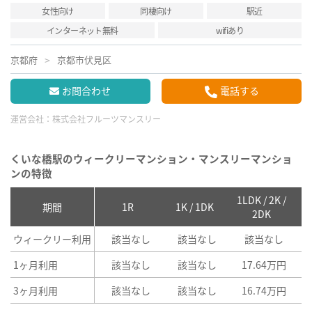
女性向け
同棲向け
駅近
インターネット無料
wifiあり
京都府
京都市伏見区
お問合わせ
電話する
運営会社：
株式会社フルーツマンスリー
くいな橋駅のウィークリーマンション・マンスリーマンショ
ンの特徴
1LDK / 2K /
2
期間
1R
1K / 1DK
2DK
ウィークリー利用
該当なし
該当なし
該当なし
1ヶ月利用
該当なし
該当なし
17.64万円
3ヶ月利用
該当なし
該当なし
16.74万円