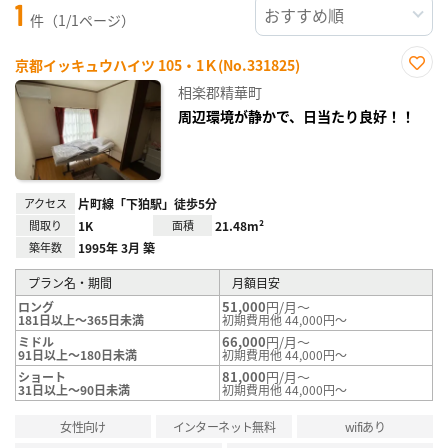
1
件（1/1ページ）
京都イッキュウハイツ 105・1Ｋ(No.331825)
お気
相楽郡精華町
に入
り登
周辺環境が静かで、日当たり良好！！
録
アクセス
片町線「下狛駅」徒歩5分
間取り
1K
面積
21.48m²
築年数
1995年 3月 築
プラン名・期間
月額目安
51,000
円/月～
ロング
181日以上～365日未満
初期費用他 44,000円～
66,000
円/月～
ミドル
91日以上～180日未満
初期費用他 44,000円～
81,000
円/月～
ショート
31日以上～90日未満
初期費用他 44,000円～
女性向け
インターネット無料
wifiあり