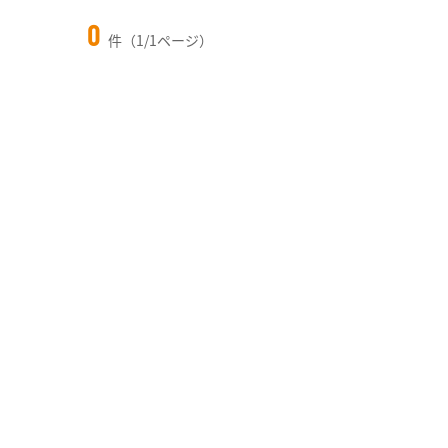
0
件（1/1ページ）