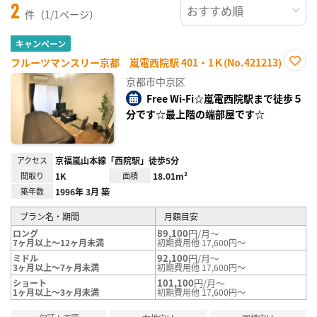
2
件（1/1ページ）
キャンペーン
フルーツマンスリー京都 嵐電西院駅 401・1Ｋ(No.421213)
お気
京都市中京区
に入
り登
Free Wi-Fi☆嵐電西院駅まで徒歩５
録
分です☆最上階の端部屋です☆
アクセス
京福嵐山本線「西院駅」徒歩5分
間取り
1K
面積
18.01m²
築年数
1996年 3月 築
プラン名・期間
月額目安
89,100
円/月～
ロング
7ヶ月以上～12ヶ月未満
初期費用他 17,600円～
92,100
円/月～
ミドル
3ヶ月以上～7ヶ月未満
初期費用他 17,600円～
101,100
円/月～
ショート
1ヶ月以上～3ヶ月未満
初期費用他 17,600円～