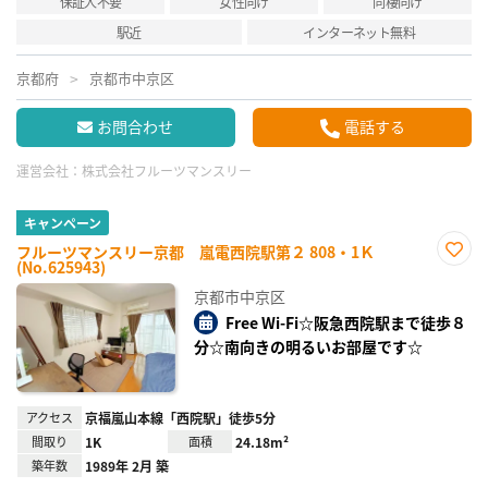
保証人不要
女性向け
同棲向け
駅近
インターネット無料
京都府
京都市中京区
お問合わせ
電話する
運営会社：
株式会社フルーツマンスリー
キャンペーン
フルーツマンスリー京都 嵐電西院駅第２ 808・1Ｋ
(No.625943)
お気
に入
京都市中京区
り登
録
Free Wi-Fi☆阪急西院駅まで徒歩８
分☆南向きの明るいお部屋です☆
アクセス
京福嵐山本線「西院駅」徒歩5分
間取り
1K
面積
24.18m²
築年数
1989年 2月 築