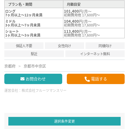
プラン名・期間
月額目安
101,400
円/月～
ロング
7ヶ月以上～12ヶ月未満
初期費用他 17,600円～
104,400
円/月～
ミドル
3ヶ月以上～7ヶ月未満
初期費用他 17,600円～
113,400
円/月～
ショート
1ヶ月以上～3ヶ月未満
初期費用他 17,600円～
保証人不要
女性向け
同棲向け
駅近
インターネット無料
京都府
京都市中京区
お問合わせ
電話する
運営会社：
株式会社フルーツマンスリー
選択条件変更