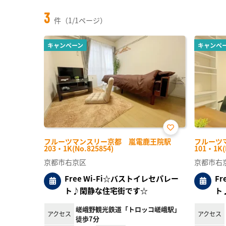
3
件（1/1ページ）
キャンペーン
キャンペ
お気
フルーツマンスリー京都 嵐電鹿王院駅
フルーツ
に入
203・1K(No.825854)
101・1K(
り登
録
京都市右京区
京都市右
Free Wi-Fi☆バストイレセパレー
F
ト♪閑静な住宅街です☆
ト
嵯峨野観光鉄道「トロッコ嵯峨駅」
アクセス
アクセス
徒歩7分