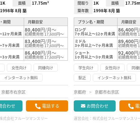
1K
17.75m²
1K
17.75m
面積
間取り
面積
1998年 8月 築
1998年 8月 築
築年数
・期間
月額目安
プラン名・期間
月額目安
80,400
円/月～
86,400
円
ロング
～12ヶ月未満
7ヶ月以上～12ヶ月未満
初期費用他 17,600円～
初期費用他 1
83,400
円/月～
89,400
円
ミドル
～7ヶ月未満
3ヶ月以上～7ヶ月未満
初期費用他 17,600円～
初期費用他 1
86,400
円/月～
92,400
円
ショート
～3ヶ月未満
1ヶ月以上～3ヶ月未満
初期費用他 17,600円～
初期費用他 1
け
女性向け
同棲向け
学生向け
女性向け
同棲
インターネット無料
駅近
インターネット無料
京都市右京区
京都府
京都市右京区
問合わせ
電話する
お問合わせ
電
株式会社フルーツマンスリー
運営会社：
株式会社フルーツマンスリ