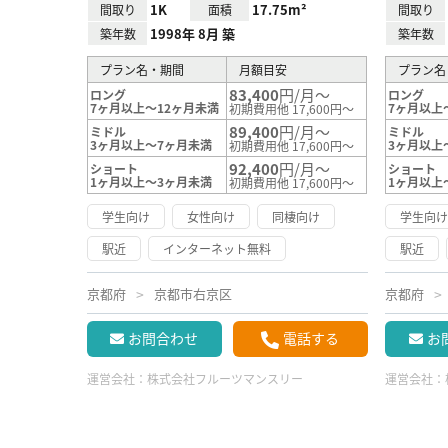
1K
17.75m²
間取り
面積
間取り
1998年 8月 築
築年数
築年数
プラン名・期間
月額目安
プラン名
83,400
円/月～
ロング
ロング
7ヶ月以上～12ヶ月未満
7ヶ月以上
初期費用他 17,600円～
89,400
円/月～
ミドル
ミドル
3ヶ月以上～7ヶ月未満
3ヶ月以上
初期費用他 17,600円～
92,400
円/月～
ショート
ショート
1ヶ月以上～3ヶ月未満
1ヶ月以上
初期費用他 17,600円～
学生向け
女性向け
同棲向け
学生向
駅近
インターネット無料
駅近
京都府
京都市右京区
京都府
お問合わせ
電話する
お
運営会社：
株式会社フルーツマンスリー
運営会社：