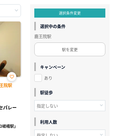
選択条件変更
選択中の条件
鹿王院駅
駅を変更
キャンペーン
あり
お気
王院駅
に入
り登
駅徒歩
録
レセパレー
利用人数
コ嵯峨駅」