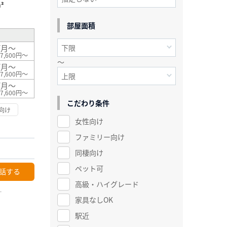
²
部屋面積
/月～
7,600円～
～
/月～
7,600円～
/月～
7,600円～
こだわり条件
向け
女性向け
ファミリー向け
同棲向け
ペット可
話する
高級・ハイグレード
ー
家具なしOK
駅近