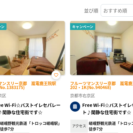
並び順
ーン
キャンペーン
お気
マンスリー京都 嵐電鹿王院駅
フルーツマンスリー京都 嵐電鹿
に入
No.1383175)
202・1K(No.940468)
り登
録
京区
京都市右京区
ree Wi-Fi☆バストイレセパレー
Free Wi-Fi☆バストイ
♪閑静な住宅街です☆
ト♪閑静な住宅街です☆
嵯峨野観光鉄道「トロッコ嵯峨駅」
嵯峨野観光鉄道「トロッ
アクセス
徒歩7分
徒歩7分