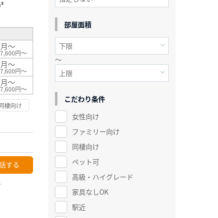
²
部屋面積
/月～
7,600円～
～
/月～
7,600円～
/月～
7,600円～
こだわり条件
同棲向け
女性向け
ファミリー向け
同棲向け
ペット可
話する
高級・ハイグレード
ー
家具なしOK
駅近