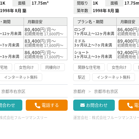
1K
17.75m²
1K
17.75m
面積
間取り
面積
1998年 8月 築
1998年 8月 築
築年数
・期間
月額目安
プラン名・期間
月額目安
80,400
円/月～
86,400
円
ロング
～12ヶ月未満
7ヶ月以上～12ヶ月未満
初期費用他 17,600円～
初期費用他 1
83,400
円/月～
89,400
円
ミドル
～7ヶ月未満
3ヶ月以上～7ヶ月未満
初期費用他 17,600円～
初期費用他 1
86,400
円/月～
92,400
円
ショート
～3ヶ月未満
1ヶ月以上～3ヶ月未満
初期費用他 17,600円～
初期費用他 1
住宅地
女性向け
同棲向け
閑静な住宅地
女性向け
インターネット無料
駅近
インターネット無料
京都市右京区
京都府
京都市右京区
問合わせ
電話する
お問合わせ
電
株式会社フルーツマンスリー
運営会社：
株式会社フルーツマンスリ