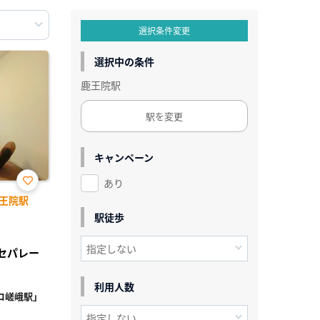
選択条件変更
選択中の条件
鹿王院駅
駅を変更
キャンペーン
あり
お気
王院駅
に入
り登
駅徒歩
録
レセパレー
利用人数
コ嵯峨駅」