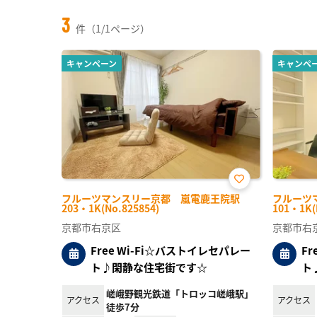
3
件（1/1ページ）
キャンペーン
キャンペ
お気
フルーツマンスリー京都 嵐電鹿王院駅
フルーツ
に入
203・1K(No.825854)
101・1K(
り登
録
京都市右京区
京都市右
Free Wi-Fi☆バストイレセパレー
F
ト♪閑静な住宅街です☆
ト
嵯峨野観光鉄道「トロッコ嵯峨駅」
アクセス
アクセス
徒歩7分