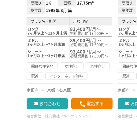
1K
17.75m²
間取り
面積
間取り
1998年 8月 築
築年数
築年数
プラン名・期間
月額目安
プラン名
83,400
円/月～
ロング
ロング
7ヶ月以上～12ヶ月未満
7ヶ月以上
初期費用他 17,600円～
89,400
円/月～
ミドル
ミドル
3ヶ月以上～7ヶ月未満
3ヶ月以上
初期費用他 17,600円～
92,400
円/月～
ショート
ショート
1ヶ月以上～3ヶ月未満
1ヶ月以上
初期費用他 17,600円～
閑静な住宅地
女性向け
同棲向け
閑静な
駅近
インターネット無料
駅近
京都府
京都市右京区
京都府
お問合わせ
電話する
お
運営会社：
株式会社フルーツマンスリー
運営会社：