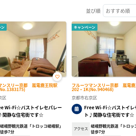
並び順
ーン
キャンペーン
お気
マンスリー京都 嵐電鹿王院駅
フルーツマンスリー京都 嵐電鹿
に入
No.1383175)
202・1K(No.940468)
り登
録
京区
京都市右京区
ree Wi-Fi☆バストイレセパレー
Free Wi-Fi☆バストイ
♪閑静な住宅街です☆
ト♪閑静な住宅街です☆
嵯峨野観光鉄道「トロッコ嵯峨駅」
嵯峨野観光鉄道「トロッ
アクセス
徒歩7分
徒歩7分