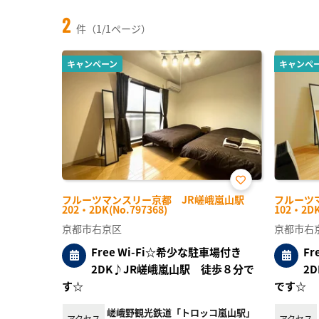
2
件（1/1ページ）
キャンペーン
キャンペ
お気
フルーツマンスリー京都 JR嵯峨嵐山駅
フルーツ
に入
202・2DK(No.797368)
102・2DK
り登
録
京都市右京区
京都市右
Free Wi-Fi☆希少な駐車場付き
F
2DK♪JR嵯峨嵐山駅 徒歩８分で
2
す☆
です☆
嵯峨野観光鉄道「トロッコ嵐山駅」
アクセス
アクセス