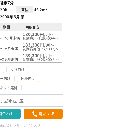
徒歩7分
2DK
46.2m²
面積
2000年 3月 築
・期間
月額目安
180,300
円/月～
～12ヶ月未満
初期費用他 26,400円～
183,300
円/月～
～7ヶ月未満
初期費用他 26,400円～
189,300
円/月～
～3ヶ月未満
初期費用他 26,400円～
け
女性向け
リー向け
同棲向け
ーネット無料
京都市右京区
問合わせ
電話する
株式会社フルーツマンスリー