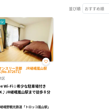
並び順
ーン
お気
マンスリー京都 JR嵯峨嵐山駅
に入
(No.872671)
り登
録
京区
ree Wi-Fi☆希少な駐車場付き
DK♪JR嵯峨嵐山駅まで徒歩８分
嵯峨野観光鉄道「トロッコ嵐山駅」