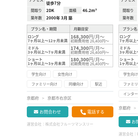
徒歩7分
2DK
46.2m²
間取り
面積
間取り
2000年 3月 築
築年数
築年数
プラン名・期間
月額目安
プラン名
168,300
円/月～
ロング
ロング
7ヶ月以上～12ヶ月未満
7ヶ月以上
初期費用他 26,400円～
174,300
円/月～
ミドル
ミドル
3ヶ月以上～7ヶ月未満
3ヶ月以上
初期費用他 26,400円～
180,300
円/月～
ショート
ショート
1ヶ月以上～3ヶ月未満
1ヶ月以上
初期費用他 26,400円～
学生向け
女性向け
学生向
ファミリー向け
同棲向け
駅近
ファミ
インタ
京都府
京都市右京区
京都府
お問合わせ
電話する
お
運営会社：
株式会社フルーツマンスリー
運営会社：