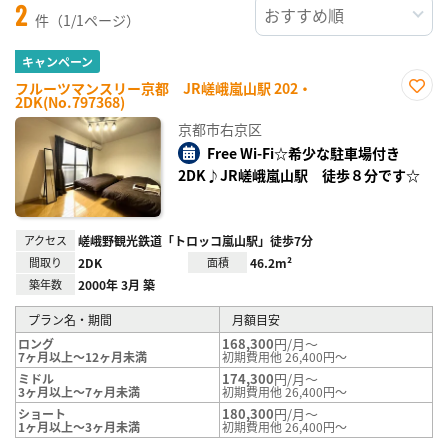
2
件（1/1ページ）
キャンペーン
フルーツマンスリー京都 JR嵯峨嵐山駅 202・
2DK(No.797368)
お気
に入
京都市右京区
り登
録
Free Wi-Fi☆希少な駐車場付き
2DK♪JR嵯峨嵐山駅 徒歩８分です☆
アクセス
嵯峨野観光鉄道「トロッコ嵐山駅」徒歩7分
間取り
2DK
面積
46.2m²
築年数
2000年 3月 築
プラン名・期間
月額目安
168,300
円/月～
ロング
7ヶ月以上～12ヶ月未満
初期費用他 26,400円～
174,300
円/月～
ミドル
3ヶ月以上～7ヶ月未満
初期費用他 26,400円～
180,300
円/月～
ショート
1ヶ月以上～3ヶ月未満
初期費用他 26,400円～