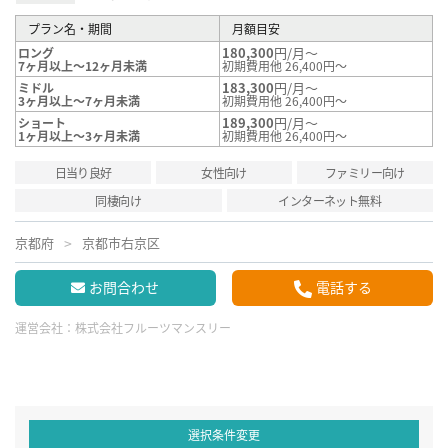
プラン名・期間
月額目安
180,300
円/月～
ロング
7ヶ月以上～12ヶ月未満
初期費用他 26,400円～
183,300
円/月～
ミドル
3ヶ月以上～7ヶ月未満
初期費用他 26,400円～
189,300
円/月～
ショート
1ヶ月以上～3ヶ月未満
初期費用他 26,400円～
日当り良好
女性向け
ファミリー向け
同棲向け
インターネット無料
京都府
京都市右京区
お問合わせ
電話する
運営会社：
株式会社フルーツマンスリー
選択条件変更