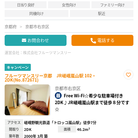
日当り良好
女性向け
ファミリー向け
同棲向け
駅近
京都府
京都市右京区
お問合わせ
電話する
運営会社：
株式会社フルーツマンスリー
キャンペーン
フルーツマンスリー京都 JR嵯峨嵐山駅 102・
2DK(No.872671)
お気
に入
京都市右京区
り登
録
Free Wi-Fi☆希少な駐車場付き
2DK♪JR嵯峨嵐山駅まで徒歩８分です
☆
アクセス
嵯峨野観光鉄道「トロッコ嵐山駅」徒歩7分
間取り
2DK
面積
46.2m²
築年数
2000年 3月 築