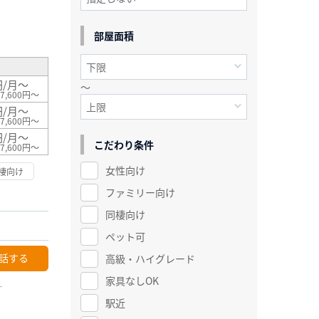
²
部屋面積
円/月～
～
7,600円～
円/月～
7,600円～
円/月～
こだわり条件
7,600円～
女性向け
棲向け
ファミリー向け
同棲向け
ペット可
話する
高級・ハイグレード
家具なしOK
ー
駅近