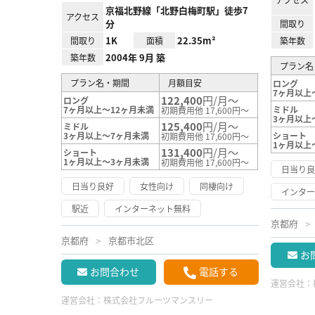
京福北野線「北野白梅町駅」徒歩7
アクセス
分
間取り
1K
22.35m²
間取り
面積
築年数
2004年 9月 築
築年数
プラン名
プラン名・期間
月額目安
ロング
7ヶ月以上
122,400
円/月～
ロング
7ヶ月以上～12ヶ月未満
ミドル
初期費用他 17,600円～
3ヶ月以上
125,400
円/月～
ミドル
3ヶ月以上～7ヶ月未満
ショート
初期費用他 17,600円～
1ヶ月以上
131,400
円/月～
ショート
1ヶ月以上～3ヶ月未満
初期費用他 17,600円～
日当り
日当り良好
女性向け
同棲向け
インタ
駅近
インターネット無料
京都府
京都府
京都市北区
お
お問合わせ
電話する
運営会社：
運営会社：
株式会社フルーツマンスリー