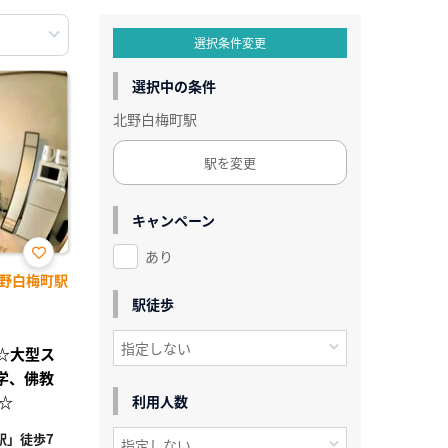
選択条件変更
選択中の条件
北野白梅町駅
駅を変更
キャンペーン
あり
お気
野白梅町駅
に入
り登
駅徒歩
録
き☆大型ス
学、佛教
☆
利用人数
駅」徒歩7