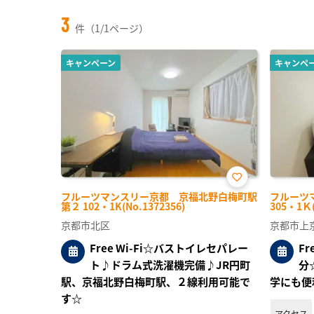
3
件（1/1ページ）
キャンペーン
キャンペ
お気
フルーツマンスリー京都 京福北野白梅町駅
フルーツ
に入
第２ 102・1K(No.1372356)
305・1Ｋ(
り登
録
京都市北区
京都市上
Free Wi-Fi☆バストイレセパレー
F
ト♪ドラム式洗濯機完備♪JR円町
分
駅、京福北野白梅町駅、２線利用可能で
学にも便
す☆
アクセス