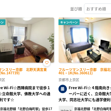
並び順
ーン
キャンペーン
お気
マンスリー京都 北野天満宮東
フルーツマンスリー京都 京福北
に入
No.147739)
401・1K(No.360611)
り登
録
京区
京都市上京区
ree Wi-Fi☆西陣病院まで徒歩１
Free Wi-Fi☆４階南向
☆立命館大学、佛教大学への通
ーパーに近く、立命館大
利です☆
大学、同志社大学にも通学便利
京福北野線「北野白梅町駅」徒歩17
京福北野線「北野白梅町
アクセス