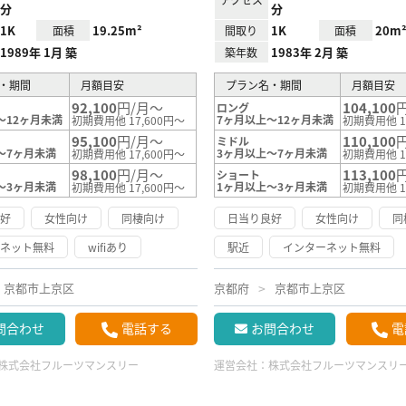
分
分
1K
19.25m²
1K
20m
面積
間取り
面積
1989年 1月 築
1983年 2月 築
築年数
・期間
月額目安
プラン名・期間
月額目安
92,100
円/月～
104,100
ロング
～12ヶ月未満
7ヶ月以上～12ヶ月未満
初期費用他 17,600円～
初期費用他 1
95,100
円/月～
110,100
ミドル
～7ヶ月未満
3ヶ月以上～7ヶ月未満
初期費用他 17,600円～
初期費用他 1
98,100
円/月～
113,100
ショート
～3ヶ月未満
1ヶ月以上～3ヶ月未満
初期費用他 17,600円～
初期費用他 1
良好
女性向け
同棲向け
日当り良好
女性向け
同
ーネット無料
wifiあり
駅近
インターネット無料
京都市上京区
京都府
京都市上京区
問合わせ
電話する
お問合わせ
電
株式会社フルーツマンスリー
運営会社：
株式会社フルーツマンスリ