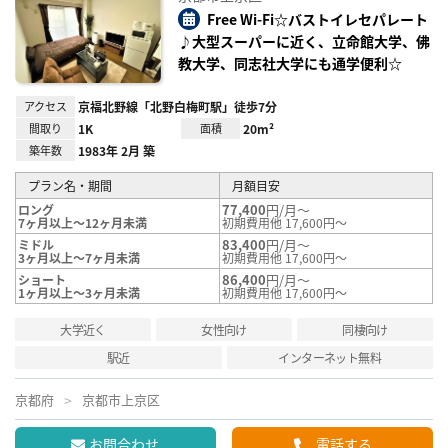
り登
録
Free Wi-Fi☆バストイレセパレート
♪大型スーパーに近く、立命館大学、佛
教大学、同志社大学にも通学便利☆
アクセス
京福北野線「北野白梅町駅」徒歩7分
間取り
1K
面積
20m²
築年数
1983年 2月 築
プラン名・期間
月額目安
77,400
円/月～
ロング
7ヶ月以上～12ヶ月未満
初期費用他 17,600円～
83,400
円/月～
ミドル
3ヶ月以上～7ヶ月未満
初期費用他 17,600円～
86,400
円/月～
ショート
1ヶ月以上～3ヶ月未満
初期費用他 17,600円～
大学近く
女性向け
同棲向け
駅近
インターネット無料
京都府
京都市上京区
お問合わせ
電話する