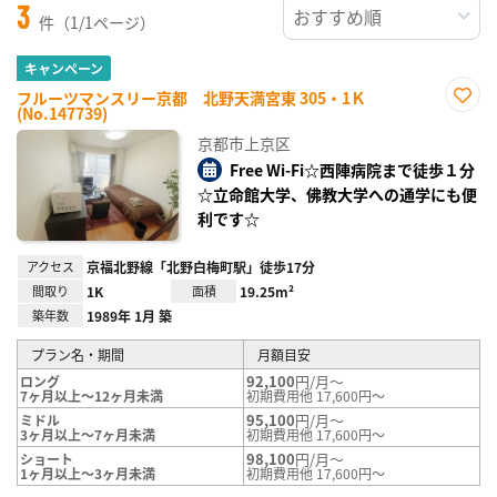
3
件（1/1ページ）
キャンペーン
フルーツマンスリー京都 北野天満宮東 305・1Ｋ
(No.147739)
お気
に入
京都市上京区
り登
録
Free Wi-Fi☆西陣病院まで徒歩１分
☆立命館大学、佛教大学への通学にも便
利です☆
アクセス
京福北野線「北野白梅町駅」徒歩17分
間取り
1K
面積
19.25m²
築年数
1989年 1月 築
プラン名・期間
月額目安
92,100
円/月～
ロング
7ヶ月以上～12ヶ月未満
初期費用他 17,600円～
95,100
円/月～
ミドル
3ヶ月以上～7ヶ月未満
初期費用他 17,600円～
98,100
円/月～
ショート
1ヶ月以上～3ヶ月未満
初期費用他 17,600円～