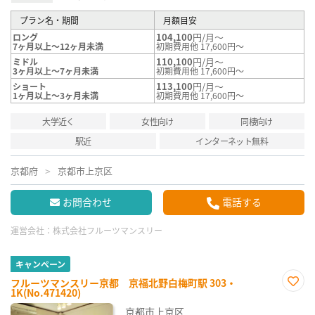
プラン名・期間
月額目安
104,100
円/月～
ロング
7ヶ月以上～12ヶ月未満
初期費用他 17,600円～
110,100
円/月～
ミドル
3ヶ月以上～7ヶ月未満
初期費用他 17,600円～
113,100
円/月～
ショート
1ヶ月以上～3ヶ月未満
初期費用他 17,600円～
大学近く
女性向け
同棲向け
駅近
インターネット無料
京都府
京都市上京区
お問合わせ
電話する
運営会社：
株式会社フルーツマンスリー
キャンペーン
フルーツマンスリー京都 京福北野白梅町駅 303・
1K(No.471420)
お気
に入
京都市上京区