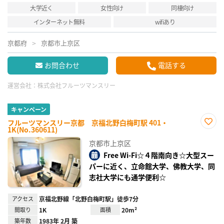
大学近く
女性向け
同棲向け
インターネット無料
wifiあり
京都府
京都市上京区
お問合わせ
電話する
運営会社：
株式会社フルーツマンスリー
キャンペーン
フルーツマンスリー京都 京福北野白梅町駅 401・
1K(No.360611)
お気
に入
京都市上京区
り登
録
Free Wi-Fi☆４階南向き☆大型スー
パーに近く、立命館大学、佛教大学、同
志社大学にも通学便利☆
アクセス
京福北野線「北野白梅町駅」徒歩7分
間取り
1K
面積
20m²
築年数
1983年 2月 築