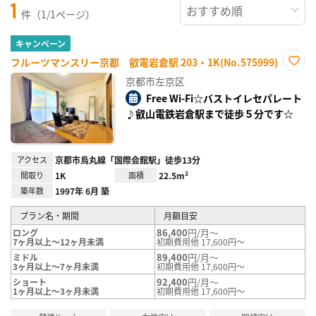
1
件（1/1ページ）
キャンペーン
フルーツマンスリー京都 叡電岩倉駅 203・1K(No.575999)
お気
京都市左京区
に入
り登
Free Wi-Fi☆バストイレセパレート
録
♪叡山電鉄岩倉駅まで徒歩５分です☆
アクセス
京都市烏丸線「国際会館駅」徒歩13分
間取り
1K
面積
22.5m²
築年数
1997年 6月 築
プラン名・期間
月額目安
86,400
円/月～
ロング
7ヶ月以上～12ヶ月未満
初期費用他 17,600円～
89,400
円/月～
ミドル
3ヶ月以上～7ヶ月未満
初期費用他 17,600円～
92,400
円/月～
ショート
1ヶ月以上～3ヶ月未満
初期費用他 17,600円～