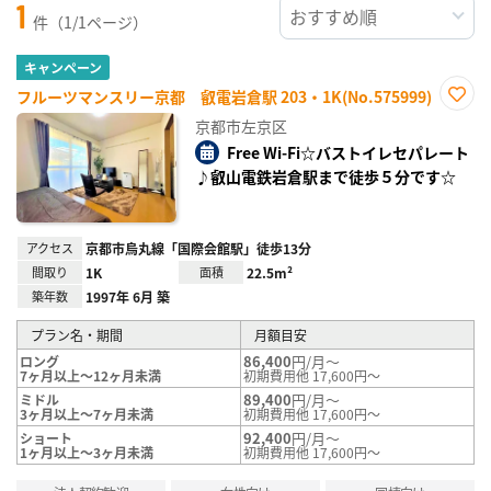
1
件（1/1ページ）
キャンペーン
フルーツマンスリー京都 叡電岩倉駅 203・1K(No.575999)
お気
京都市左京区
に入
り登
Free Wi-Fi☆バストイレセパレート
録
♪叡山電鉄岩倉駅まで徒歩５分です☆
アクセス
京都市烏丸線「国際会館駅」徒歩13分
間取り
1K
面積
22.5m²
築年数
1997年 6月 築
プラン名・期間
月額目安
86,400
円/月～
ロング
7ヶ月以上～12ヶ月未満
初期費用他 17,600円～
89,400
円/月～
ミドル
3ヶ月以上～7ヶ月未満
初期費用他 17,600円～
92,400
円/月～
ショート
1ヶ月以上～3ヶ月未満
初期費用他 17,600円～